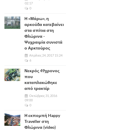
02:17
0
Η «Μάρω», η
αρκούδα κατεβαίνει
στα σπίτια στη
Φλώρινα -
Ψυχραιμία συνιστά
ο Αρκτούρος
Απρίλιος 24, 2017 15:24
6
Νεκρός 49χρονος
που
καταπλακώθηκε
από τρακτέρ
Οκτώβριος 31, 2016
09:00
0
Η εκπομπή Happy
Traveller στη
Φλώρινα (video)