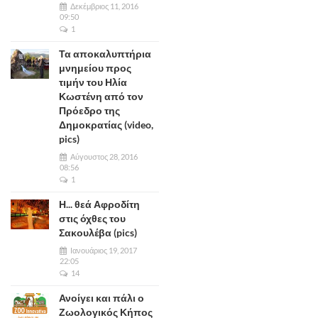
Δεκέμβριος 11, 2016
09:50
1
Τα αποκαλυπτήρια
μνημείου προς
τιμήν του Ηλία
Κωστένη από τον
Πρόεδρο της
Δημοκρατίας (video,
pics)
Αύγουστος 28, 2016
08:56
1
Η... θεά Αφροδίτη
στις όχθες του
Σακουλέβα (pics)
Ιανουάριος 19, 2017
22:05
14
Ανοίγει και πάλι ο
Ζωολογικός Κήπος