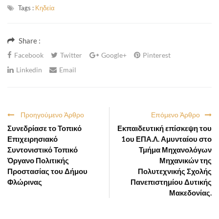
Tags :
Κηδεία
Share :
Facebook
Twitter
Google+
Pinterest
Linkedin
Email
Προηγούμενο Άρθρο
Επόμενο Άρθρο
Συνεδρίασε το Τοπικό
Εκπαιδευτική επίσκεψη του
Επιχειρησιακό
1ου ΕΠΑ.Λ. Αμυνταίου στο
Συντονιστικό Τοπικό
Τμήμα Μηχανολόγων
Όργανο Πολιτικής
Μηχανικών της
Προστασίας του Δήμου
Πολυτεχνικής Σχολής
Φλώρινας
Πανεπιστημίου Δυτικής
Μακεδονίας.