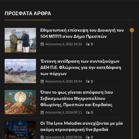
ΠΡΟΣΦΑΤΑ ΑΡΘΡΑ
Εθιμοτυπική επίσκεψη του Διοικητή του
504 ΜΠΤΠ στον Δήμο Πρεσπών
Αύγουστος 6, 2026 18:50
0
Έντονη αντίδραση των συνταξιούχων
ΔΕΗ Π.Ε. Φλώρινας για την κατεδάφιση
των πύργων
Αύγουστος 6, 2026 18:44
0
Όταν το φως γίνεται απόφαση (του
Σεβασμιωτάτου Μητροπολίτου
Φλωρίνης, Πρεσπών και Εορδαίας
Αύγουστος 6, 2026 09:11
0
Οι The Lynx Melodies συνεχίζονται με μία
ακόμη ατμοσφαιρική live βραδιά
Αύγουστος 6, 2026 09:06
0