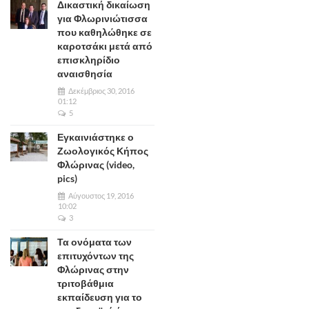
Δικαστική δικαίωση
για Φλωρινιώτισσα
που καθηλώθηκε σε
καροτσάκι μετά από
επισκληρίδιο
αναισθησία
Δεκέμβριος 30, 2016
01:12
5
Εγκαινιάστηκε ο
Ζωολογικός Κήπος
Φλώρινας (video,
pics)
Αύγουστος 19, 2016
10:02
3
Τα ονόματα των
επιτυχόντων της
Φλώρινας στην
τριτοβάθμια
εκπαίδευση για το