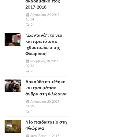
ακαδημαϊκό έτος
2017-2018
Αύγουστος 24, 2017
10:34
0
"Ζωντανά": το νέο
και πρωτότυπο
ιχθυοπωλείο της
Φλώρινας!
Νοέμβριος 18, 2016
09:42
2
Αρκούδα επιτέθηκε
και τραυμάτισε
άνδρα στη Φλώρινα
Αύγουστος 20, 2017
14:29
4
Νέο παιδιατρείο στη
Φλώρινα
Ιανουάριος 14, 2017