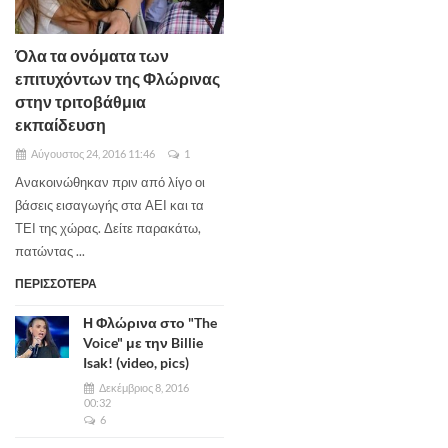
Όλα τα ονόματα των
επιτυχόντων της Φλώρινας
στην τριτοβάθμια
εκπαίδευση
Αύγουστος 24, 2016 11:46
1
Ανακοινώθηκαν πριν από λίγο οι
βάσεις εισαγωγής στα ΑΕΙ και τα
ΤΕΙ της χώρας. Δείτε παρακάτω,
πατώντας ...
ΠΕΡΙΣΣΟΤΕΡΑ
Η Φλώρινα στο "The
Voice" με την Billie
Isak! (video, pics)
Δεκέμβριος 8, 2016
00:32
6