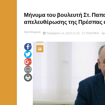
Μήνυμα του βουλευτή Στ. Παπα
απελευθέρωσης της Πρέσπας α
Νέα Φλώρινα
Νοέμβριος 14, 2025 21:35
ΠΟΛΙΤΙΚΗ
0
0