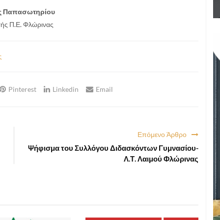
ς Παπασωτηρίου
ής Π.Ε. Φλώρινας
ς
Pinterest
Linkedin
Email
Επόμενο Άρθρο
Ψήφισμα του Συλλόγου Διδασκόντων Γυμνασίου-
Λ.Τ. Λαιμού Φλώρινας