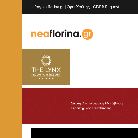
info@neaflorina.gr |
Όροι Χρήσης
-
GDPR Request