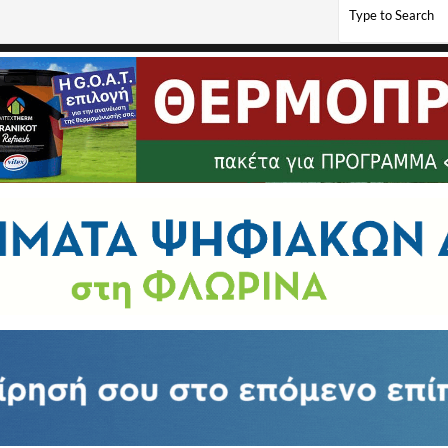
ίου για την 113η επέτειο απελευθέρωσης της Πρέσπας από τον τουρκικό ζυγό