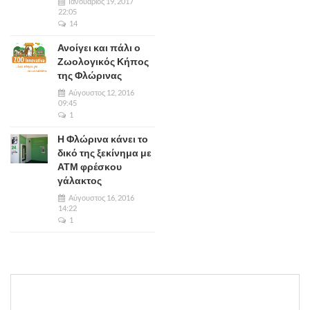
Ιανουάριος 19, 2017
22:05
14
Ανοίγει και πάλι ο
Ζωολογικός Κήπος
της Φλώρινας
Αύγουστος 12, 2016
09:45
1
Η Φλώρινα κάνει το
δικό της ξεκίνημα με
ΑΤΜ φρέσκου
γάλακτος
Αύγουστος 16, 2016
14:22
1