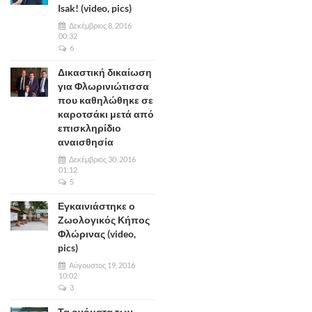
Isak! (video, pics)
Δεκέμβριος 8, 2016
00:32
6
Δικαστική δικαίωση
για Φλωρινιώτισσα
που καθηλώθηκε σε
καροτσάκι μετά από
επισκληρίδιο
αναισθησία
Δεκέμβριος 30, 2016
01:12
5
Εγκαινιάστηκε ο
Ζωολογικός Κήπος
Φλώρινας (video,
pics)
Αύγουστος 19, 2016
10:02
3
Τα ονόματα των