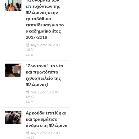
επιτυχόντων της
Φλώρινας στην
τριτοβάθμια
εκπαίδευση για το
ακαδημαϊκό έτος
2017-2018
Αύγουστος 24, 2017
10:34
0
"Ζωντανά": το νέο
και πρωτότυπο
ιχθυοπωλείο της
Φλώρινας!
Νοέμβριος 18, 2016
09:42
2
Αρκούδα επιτέθηκε
και τραυμάτισε
άνδρα στη Φλώρινα
Αύγουστος 20, 2017
14:29