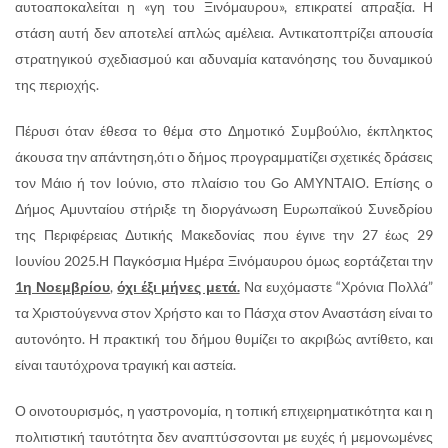
αυτοαποκαλείται η «γη του Ξινόμαυρου», επικρατεί απραξία. Η
στάση αυτή δεν αποτελεί απλώς αμέλεια. Αντικατοπτρίζει απουσία
στρατηγικού σχεδιασμού και αδυναμία κατανόησης του δυναμικού
της περιοχής.
Πέρυσι όταν έθεσα το θέμα στο Δημοτικό Συμβούλιο, έκπληκτος
άκουσα την απάντηση,ότι ο δήμος προγραμματίζει σχετικές δράσεις
τον Μάιο ή τον Ιούνιο, στο πλαίσιο του Go ΑΜΥΝΤΑΙΟ. Επίσης ο
Δήμος Αμυνταίου στήριξε τη διοργάνωση Ευρωπαϊκού Συνεδρίου
της Περιφέρειας Δυτικής Μακεδονίας που έγινε την 27 έως 29
Ιουνίου 2025.Η Παγκόσμια Ημέρα Ξινόμαυρου όμως εορτάζεται την
1η Νοεμβρίου
,
όχι έξι μήνες μετά.
Να ευχόμαστε “Χρόνια Πολλά”
τα Χριστούγεννα στον Χρήστο και το Πάσχα στον Αναστάση είναι το
αυτονόητο. Η πρακτική του δήμου θυμίζει το ακριβώς αντίθετο, και
είναι ταυτόχρονα τραγική και αστεία.
Ο οινοτουρισμός, η γαστρονομία, η τοπική επιχειρηματικότητα και η
πολιτιστική ταυτότητα δεν αναπτύσσονται με ευχές ή μεμονωμένες