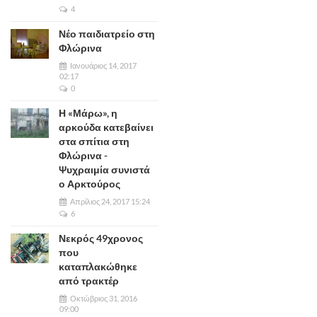
4
Νέο παιδιατρείο στη
Φλώρινα
Ιανουάριος 14, 2017
02:17
0
Η «Μάρω», η
αρκούδα κατεβαίνει
στα σπίτια στη
Φλώρινα -
Ψυχραιμία συνιστά
ο Αρκτούρος
Απρίλιος 24, 2017 15:24
6
Νεκρός 49χρονος
που
καταπλακώθηκε
από τρακτέρ
Οκτώβριος 31, 2016
09:00