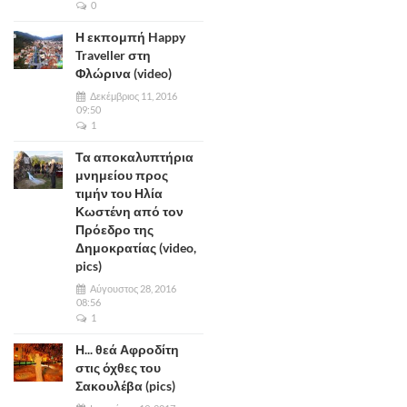
0
Η εκπομπή Happy
Traveller στη
Φλώρινα (video)
Δεκέμβριος 11, 2016
09:50
1
Τα αποκαλυπτήρια
μνημείου προς
τιμήν του Ηλία
Κωστένη από τον
Πρόεδρο της
Δημοκρατίας (video,
pics)
Αύγουστος 28, 2016
08:56
1
Η... θεά Αφροδίτη
στις όχθες του
Σακουλέβα (pics)