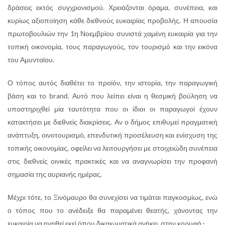
δράσεις εκτός συγχρονισμού. Χρειάζονται όραμα, συνέπεια, και
κυρίως αξιοποίηση κάθε διεθνούς ευκαιρίας προβολής. Η απουσία
πρωτοβουλιών την 1η Νοεμβρίου συνιστά χαμένη ευκαιρία για την
τοπική οικονομία, τους παραγωγούς, τον τουρισμό και την εικόνα
του Αμυνταίου.
Ο τόπος αυτός διαθέτει το προϊόν, την ιστορία, την παραγωγική
βάση και το brand. Αυτό που λείπει είναι η θεσμική βούληση να
υποστηριχθεί μία ταυτότητα που οι ίδιοι οι παραγωγοί έχουν
κατακτήσει με διεθνείς διακρίσεις. Αν ο δήμος επιθυμεί πραγματική
ανάπτυξη, οινοτουρισμό, επενδυτική προσέλευση και ενίσχυση της
τοπικής οικονομίας, οφείλει να λειτουργήσει με στοιχειώδη συνέπεια
στις διεθνείς οινικές πρακτικές και να αναγνωρίσει την προφανή
σημασία της αυριανής ημέρας.
Μέχρι τότε, το Ξινόμαυρο θα συνεχίσει να τιμάται παγκοσμίως, ενώ
ο τόπος που το ανέδειξε θα παραμένει θεατής, χάνοντας την
ευκαιρία να ηγηθεί εκεί όπου δικαιωματικά ανήκει, στην κορυφή.-