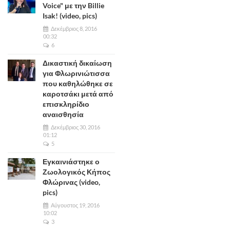
Voice" με την Billie
Isak! (video, pics)
Δεκέμβριος 8, 2016
00:32
6
Δικαστική δικαίωση
για Φλωρινιώτισσα
που καθηλώθηκε σε
καροτσάκι μετά από
επισκληρίδιο
αναισθησία
Δεκέμβριος 30, 2016
01:12
5
Εγκαινιάστηκε ο
Ζωολογικός Κήπος
Φλώρινας (video,
pics)
Αύγουστος 19, 2016
10:02
3