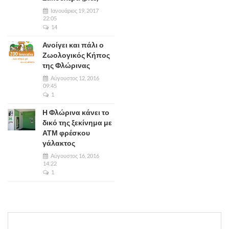
Ιανουάριος 19, 2017
22:05
14
Ανοίγει και πάλι ο
Ζωολογικός Κήπος
της Φλώρινας
Αύγουστος 12, 2016
09:45
1
Η Φλώρινα κάνει το
δικό της ξεκίνημα με
ΑΤΜ φρέσκου
γάλακτος
Αύγουστος 16, 2016
14:22
1