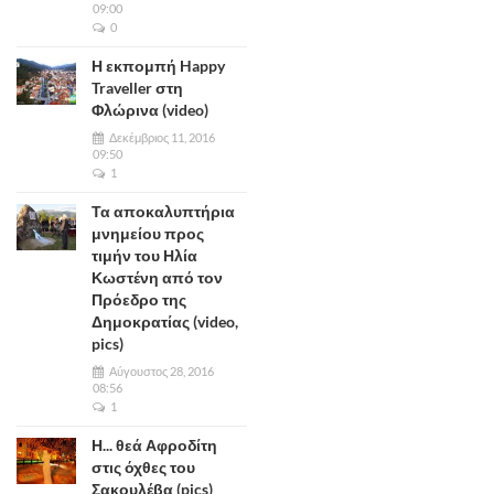
09:00
0
Η εκπομπή Happy
Traveller στη
Φλώρινα (video)
Δεκέμβριος 11, 2016
09:50
1
Τα αποκαλυπτήρια
μνημείου προς
τιμήν του Ηλία
Κωστένη από τον
Πρόεδρο της
Δημοκρατίας (video,
pics)
Αύγουστος 28, 2016
08:56
1
Η... θεά Αφροδίτη
στις όχθες του
Σακουλέβα (pics)