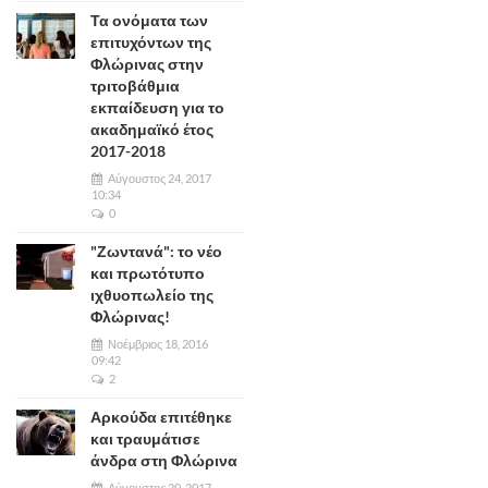
Τα ονόματα των
επιτυχόντων της
Φλώρινας στην
τριτοβάθμια
εκπαίδευση για το
ακαδημαϊκό έτος
2017-2018
Αύγουστος 24, 2017
10:34
0
"Ζωντανά": το νέο
και πρωτότυπο
ιχθυοπωλείο της
Φλώρινας!
Νοέμβριος 18, 2016
09:42
2
Αρκούδα επιτέθηκε
και τραυμάτισε
άνδρα στη Φλώρινα
Αύγουστος 20, 2017