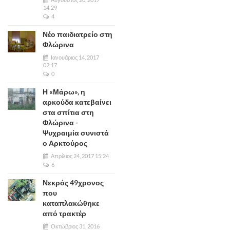
14:29
4
Νέο παιδιατρείο στη
Φλώρινα
Ιανουάριος 14, 2017
02:17
0
Η «Μάρω», η
αρκούδα κατεβαίνει
στα σπίτια στη
Φλώρινα -
Ψυχραιμία συνιστά
ο Αρκτούρος
Απρίλιος 24, 2017 15:24
6
Νεκρός 49χρονος
που
καταπλακώθηκε
από τρακτέρ
Οκτώβριος 31, 2016