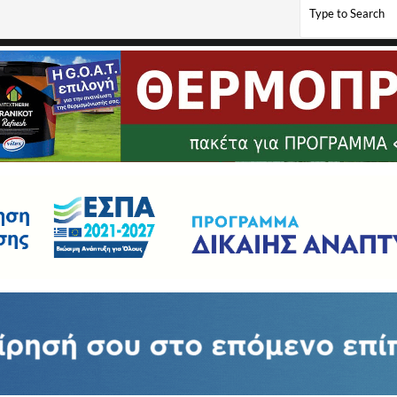
αίου Ιωάννη Λιάση με τη Διευθύντρια του Σ.Α.Ε.Κ. Αμυνταίου Σοφία Απαζίδου