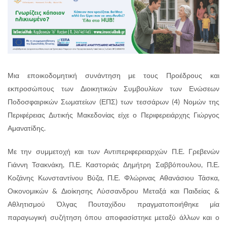
Μια εποικοδομητική συνάντηση με τους Προέδρους και
εκπροσώπους των Διοικητικών Συμβουλίων των Ενώσεων
Ποδοσφαιρικών Σωματείων (ΕΠΣ) των τεσσάρων (4) Νομών της
Περιφέρειας Δυτικής Μακεδονίας είχε ο Περιφερειάρχης Γιώργος
Αμανατίδης.
Με την συμμετοχή και των Αντιπεριφερειαρχών Π.Ε. Γρεβενών
Γιάννη Τσακνάκη, Π.Ε. Καστοριάς Δημήτρη Σαββόπουλου, Π.Ε.
Κοζάνης Κωνσταντίνου Βύζα, Π.Ε. Φλώρινας Αθανάσιου Τάσκα,
Οικονομικών & Διοίκησης Λύσσανδρου Μεταξά και Παιδείας &
Αθλητισμού Όλγας Πουταχίδου πραγματοποιήθηκε μία
παραγωγική συζήτηση όπου αποφασίστηκε μεταξύ άλλων και ο