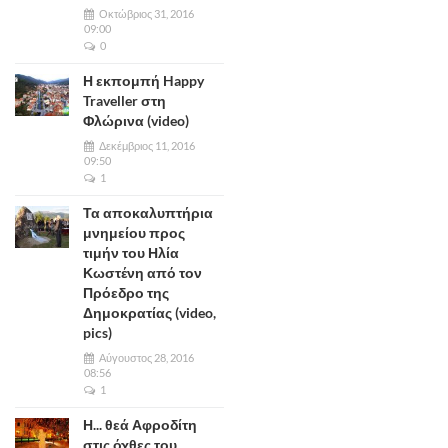
Οκτώβριος 31, 2016
09:00
0
Η εκπομπή Happy
Traveller στη
Φλώρινα (video)
Δεκέμβριος 11, 2016
09:50
1
Τα αποκαλυπτήρια
μνημείου προς
τιμήν του Ηλία
Κωστένη από τον
Πρόεδρο της
Δημοκρατίας (video,
pics)
Αύγουστος 28, 2016
08:56
1
Η... θεά Αφροδίτη
στις όχθες του