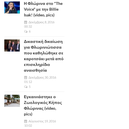
Η Φλώρινα στο "The
Voice" με την Billie
Isak! (video, pics)
Δεκέμβριος 8, 2016
00:32
6
Δικαστική δικαίωση
για Φλωρινιώτισσα
που καθηλώθηκε σε
καροτσάκι μετά από
επισκληρίδιο
αναισθησία
Δεκέμβριος 30, 2016
01:12
5
Εγκαινιάστηκε ο
Ζωολογικός Κήπος
Φλώρινας (video,
pics)
Αύγουστος 19, 2016
10:02