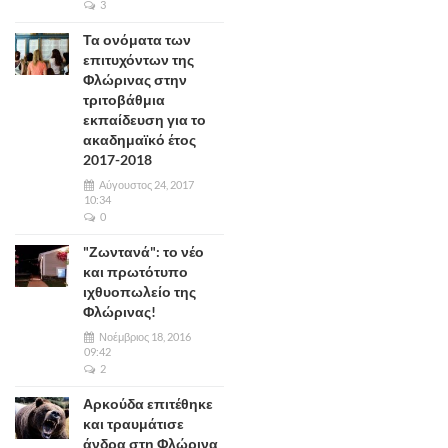
3
Τα ονόματα των
επιτυχόντων της
Φλώρινας στην
τριτοβάθμια
εκπαίδευση για το
ακαδημαϊκό έτος
2017-2018
Αύγουστος 24, 2017
10:34
0
"Ζωντανά": το νέο
και πρωτότυπο
ιχθυοπωλείο της
Φλώρινας!
Νοέμβριος 18, 2016
09:42
2
Αρκούδα επιτέθηκε
και τραυμάτισε
άνδρα στη Φλώρινα