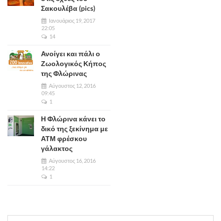
Σακουλέβα (pics)
Ιανουάριος 19, 2017
22:05
14
Ανοίγει και πάλι ο
Ζωολογικός Κήπος
της Φλώρινας
Αύγουστος 12, 2016
09:45
1
Η Φλώρινα κάνει το
δικό της ξεκίνημα με
ΑΤΜ φρέσκου
γάλακτος
Αύγουστος 16, 2016
14:22
1