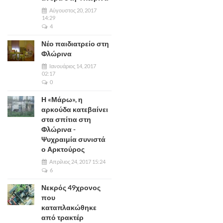
Αύγουστος 20, 2017
14:29
4
Νέο παιδιατρείο στη
Φλώρινα
Ιανουάριος 14, 2017
02:17
0
Η «Μάρω», η
αρκούδα κατεβαίνει
στα σπίτια στη
Φλώρινα -
Ψυχραιμία συνιστά
ο Αρκτούρος
Απρίλιος 24, 2017 15:24
6
Νεκρός 49χρονος
που
καταπλακώθηκε
από τρακτέρ