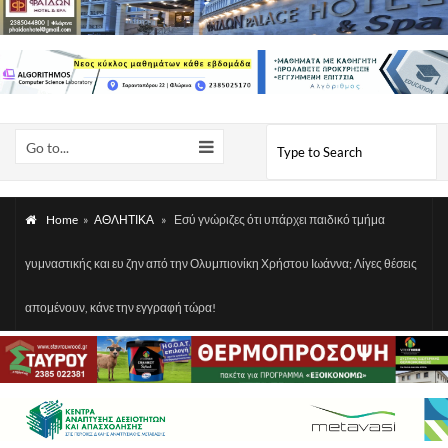
Go to...
Home
»
ΑΘΛΗΤΙΚΑ
»
Εσύ γνώριζες ότι υπάρχει παιδικό τμήμα
γυμναστικής και ευ ζην από την Ολυμπιονίκη Χρήστου Ιωάννα; Λίγες θέσεις
απομένουν, κάνε την εγγραφή τώρα!