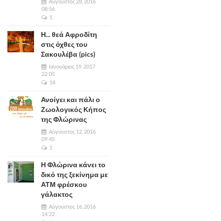
Αύγουστος 28, 2016
08:56
1
Η... θεά Αφροδίτη
στις όχθες του
Σακουλέβα (pics)
Ιανουάριος 19, 2017
22:05
14
Ανοίγει και πάλι ο
Ζωολογικός Κήπος
της Φλώρινας
Αύγουστος 12, 2016
09:45
1
Η Φλώρινα κάνει το
δικό της ξεκίνημα με
ΑΤΜ φρέσκου
γάλακτος
Αύγουστος 16, 2016
14:22