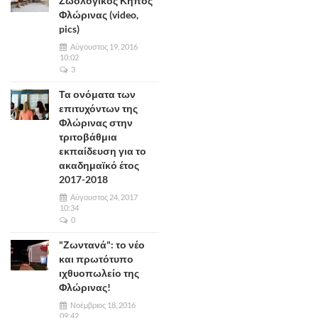
Ζωολογικός Κήπος
Φλώρινας (video,
pics)
Αύγουστος 19, 2016
10:02
3
Τα ονόματα των
επιτυχόντων της
Φλώρινας στην
τριτοβάθμια
εκπαίδευση για το
ακαδημαϊκό έτος
2017-2018
Αύγουστος 24, 2017
10:34
0
"Ζωντανά": το νέο
και πρωτότυπο
ιχθυοπωλείο της
Φλώρινας!
Νοέμβριος 18, 2016
09:42