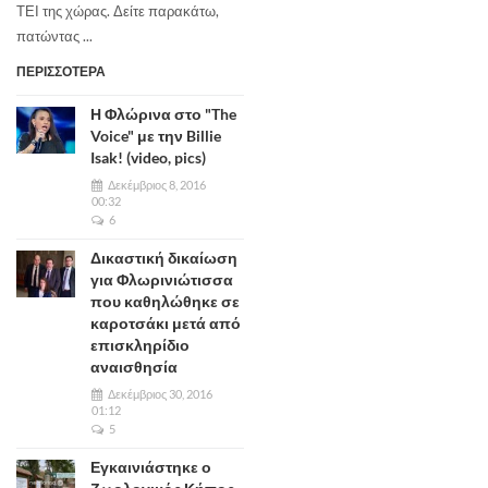
ΤΕΙ της χώρας. Δείτε παρακάτω,
πατώντας ...
ΠΕΡΙΣΣΟΤΕΡΑ
Η Φλώρινα στο "The
Voice" με την Billie
Isak! (video, pics)
Δεκέμβριος 8, 2016
00:32
6
Δικαστική δικαίωση
για Φλωρινιώτισσα
που καθηλώθηκε σε
καροτσάκι μετά από
επισκληρίδιο
αναισθησία
Δεκέμβριος 30, 2016
01:12
5
Εγκαινιάστηκε ο