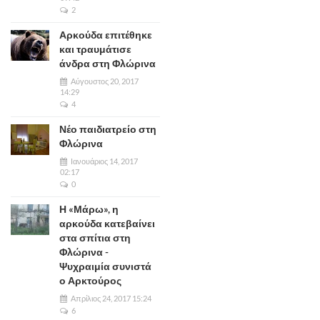
2
Αρκούδα επιτέθηκε
και τραυμάτισε
άνδρα στη Φλώρινα
Αύγουστος 20, 2017
14:29
4
Νέο παιδιατρείο στη
Φλώρινα
Ιανουάριος 14, 2017
02:17
0
Η «Μάρω», η
αρκούδα κατεβαίνει
στα σπίτια στη
Φλώρινα -
Ψυχραιμία συνιστά
ο Αρκτούρος
Απρίλιος 24, 2017 15:24
6