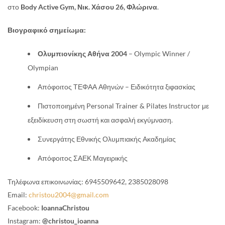
στο
Body Active Gym, Νικ. Χάσου 26, Φλώρινα
.
Βιογραφικό σημείωμα:
Ολυμπιονίκης Αθήνα 2004
– Olympic Winner /
Olympian
Απόφοιτος ΤΕΦΑΑ Αθηνών – Ειδικότητα ξιφασκίας
Πιστοποιημένη Personal Trainer & Pilates Instructor με
εξειδίκευση στη σωστή και ασφαλή εκγύμναση.
Συνεργάτης Εθνικής Ολυμπιακής Ακαδημίας
Απόφοιτος ΣΑΕΚ Μαγειρικής
Τηλέφωνα επικοινωνίας: 6945509642, 2385028098
Email:
christou2004@gmail.com
Facebook:
IoannaChristou
Instagram:
@christou_ioanna