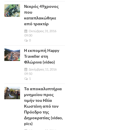
Νεκρός 49χρονος
που
καταπλακώθηκε
από τρακτέρ
Οκτώβριος 31, 2016
09:00
0
Η εκπομπή Happy
Traveller στη
Φλώρινα (video)
Δεκέμβριος 11, 2016
09:50
1
Τα αποκαλυπτήρια
μνημείου προς
τιμήν του Ηλία
Κωστένη από τον
Πρόεδρο της
Δημοκρατίας (video,
pics)