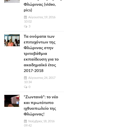
Φλώρινας (video,
pics)
Αύγουστος 19, 2016
10:02
3
Τα ονόματα των
επιτυχόντων της
Φλώρινας στην
τριτοβάθμια
εκπαίδευση για το
ακαδημαϊκό έτος
2017-2018
Αύγουστος 24, 2017
10:34
0
"Ζωντανά": το νέο
και πρωτότυπο
ιχθυοπωλείο της
Φλώρινας!
Νοέμβριος 18, 2016
09:42