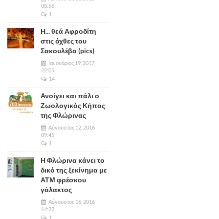
08:56
1
Η... θεά Αφροδίτη
στις όχθες του
Σακουλέβα (pics)
Ιανουάριος 19, 2017
22:05
14
Ανοίγει και πάλι ο
Ζωολογικός Κήπος
της Φλώρινας
Αύγουστος 12, 2016
09:45
1
Η Φλώρινα κάνει το
δικό της ξεκίνημα με
ΑΤΜ φρέσκου
γάλακτος
Αύγουστος 16, 2016
14:22
1