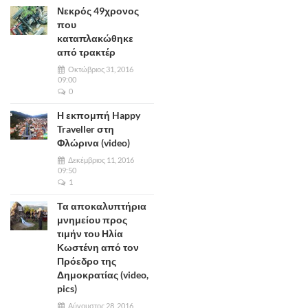
Νεκρός 49χρονος
που
καταπλακώθηκε
από τρακτέρ
Οκτώβριος 31, 2016
09:00
0
Η εκπομπή Happy
Traveller στη
Φλώρινα (video)
Δεκέμβριος 11, 2016
09:50
1
Τα αποκαλυπτήρια
μνημείου προς
τιμήν του Ηλία
Κωστένη από τον
Πρόεδρο της
Δημοκρατίας (video,
pics)
Αύγουστος 28, 2016