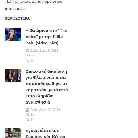
ΤΕΙ της χώρας. Δείτε παρακάτω,
πατώντας ...
ΠΕΡΙΣΣΟΤΕΡΑ
Η Φλώρινα στο "The
Voice" με την Billie
Isak! (video, pics)
Δεκέμβριος 8, 2016
00:32
6
Δικαστική δικαίωση
για Φλωρινιώτισσα
που καθηλώθηκε σε
καροτσάκι μετά από
επισκληρίδιο
αναισθησία
Δεκέμβριος 30, 2016
01:12
5
Εγκαινιάστηκε ο
Ζωολογικός Κήπος