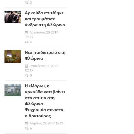
2
Αρκούδα επιτέθηκε
και τραυμάτισε
άνδρα στη Φλώρινα
Αύγουστος 20, 2017
14:29
4
Νέο παιδιατρείο στη
Φλώρινα
Ιανουάριος 14, 2017
02:17
0
Η «Μάρω», η
αρκούδα κατεβαίνει
στα σπίτια στη
Φλώρινα -
Ψυχραιμία συνιστά
ο Αρκτούρος
Απρίλιος 24, 2017 15:24
6