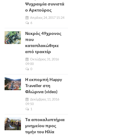
Ψυχραιμία συνιστά
ο Αρκτούρος
Απρίλιος 24, 2017 15:24
6
Νεκρός 49χρονος
που
καταπλακώθηκε
από τρακτέρ
Οκτώβριος 31, 2016
09:00
0
Η εκπομπή Happy
Traveller στη
Φλώρινα (video)
Δεκέμβριος 11, 2016
09:50
1
Τα αποκαλυπτήρια
μνημείου προς
τιμήν του Ηλία