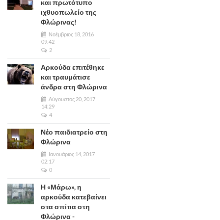
και πρωτότυπο
ιχθυοπωλείο της
Φλώρινας!
Νοέμβριος 18, 2016
09:42
2
Αρκούδα επιτέθηκε
και τραυμάτισε
άνδρα στη Φλώρινα
Αύγουστος 20, 2017
14:29
4
Νέο παιδιατρείο στη
Φλώρινα
Ιανουάριος 14, 2017
02:17
0
Η «Μάρω», η
αρκούδα κατεβαίνει
στα σπίτια στη
Φλώρινα -