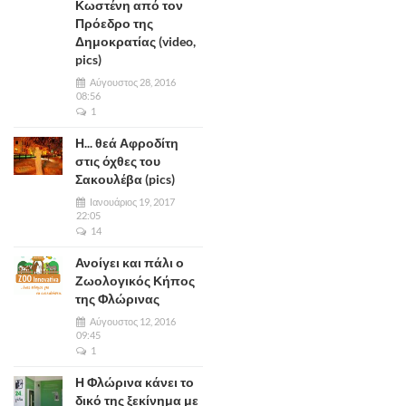
Κωστένη από τον
Πρόεδρο της
Δημοκρατίας (video,
pics)
Αύγουστος 28, 2016
08:56
1
Η... θεά Αφροδίτη
στις όχθες του
Σακουλέβα (pics)
Ιανουάριος 19, 2017
22:05
14
Ανοίγει και πάλι ο
Ζωολογικός Κήπος
της Φλώρινας
Αύγουστος 12, 2016
09:45
1
Η Φλώρινα κάνει το
δικό της ξεκίνημα με