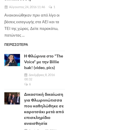
Αύγουστος 24, 2016 11:46
1
Ανακοινώθηκαν πριν από λίγο οι
βάσεις εισαγωγής στα ΑΕΙ και τα
ΤΕΙ της χώρας. Δείτε παρακάτω,
πατώντας ...
ΠΕΡΙΣΣΟΤΕΡΑ
Η Φλώρινα στο "The
Voice" με την Billie
Isak! (video, pics)
Δεκέμβριος 8, 2016
00:32
6
Δικαστική δικαίωση
για Φλωρινιώτισσα
που καθηλώθηκε σε
καροτσάκι μετά από
επισκληρίδιο
αναισθησία