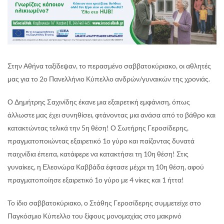
Στην Αθήνα ταξίδεψαν, το περασμένο σαββατοκύριακο, οι αθλητές
μας για το 2ο Πανελλήνιο Κύπελλο ανδρών/γυναικών της χρονιάς.
Ο Δημήτρης Σαχινίδης έκανε μια εξαιρετική εμφάνιση, όπως
άλλωστε μας έχει συνηθίσει, φτάνοντας μια ανάσα από το βάθρο και
κατακτώντας τελικά την 5η θέση! Ο Σωτήρης Γεροσίδερης,
πραγματοποιώντας εξαιρετικό 1ο γύρο και παίζοντας δυνατά
παιχνίδια έπειτα, κατάφερε να κατακτήσει τη 10η θέση! Στις
γυναίκες, η Ελεονώρα Καββάδα έφτασε μέχρι τη 10η θέση, αφού
πραγματοποίησε εξαιρετικό 1ο γύρο με 4 νίκες και 1 ήττα!
Το ίδιο σαββατοκύριακο, ο Στάθης Γεροσίδερης συμμετείχε στο
Παγκόσμιο Κύπελλο του ξίφους μονομαχίας στο μακρινό