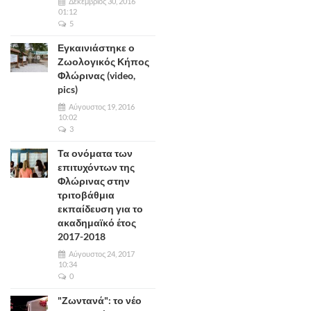
Δεκέμβριος 30, 2016
01:12
5
Εγκαινιάστηκε ο
Ζωολογικός Κήπος
Φλώρινας (video,
pics)
Αύγουστος 19, 2016
10:02
3
Τα ονόματα των
επιτυχόντων της
Φλώρινας στην
τριτοβάθμια
εκπαίδευση για το
ακαδημαϊκό έτος
2017-2018
Αύγουστος 24, 2017
10:34
0
"Ζωντανά": το νέο