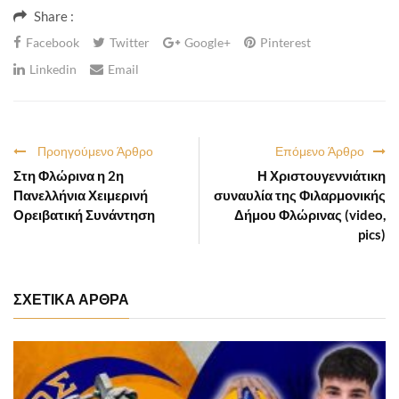
Share :
Facebook
Twitter
Google+
Pinterest
Linkedin
Email
Προηγούμενο Άρθρο
Επόμενο Άρθρο
Στη Φλώρινα η 2η
Η Χριστουγεννιάτικη
Πανελλήνια Χειμερινή
συναυλία της Φιλαρμονικής
Ορειβατική Συνάντηση
Δήμου Φλώρινας (video,
pics)
ΣΧΕΤΙΚΑ ΑΡΘΡΑ