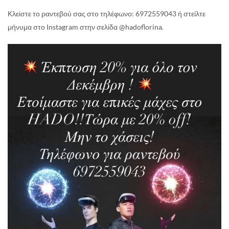
Κλείστε το ραντεβού σας στο τηλέφωνο: 6972559043 ή στείλτε
μήνυμα στο Instagram στην σελίδα @hadoflorina.