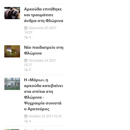
Αρκούδα επιτέθηκε
και τραυμάτισε
άνδρα στη Φλώρινα
Αύγουστος 20, 2017
14:29
4
Νέο παιδιατρείο στη
Φλώρινα
Ιανουάριος 14, 2017
02:17
0
Η «Μάρω», η
αρκούδα κατεβαίνει
στα σπίτια στη
Φλώρινα -
Ψυχραιμία συνιστά
ο Αρκτούρος
Απρίλιος 24, 2017 15:24
6