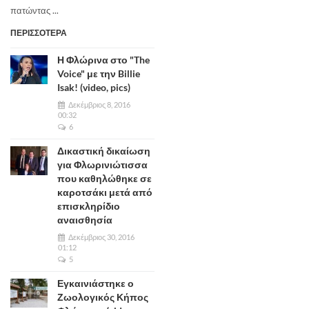
πατώντας ...
ΠΕΡΙΣΣΟΤΕΡΑ
Η Φλώρινα στο "The
Voice" με την Billie
Isak! (video, pics)
Δεκέμβριος 8, 2016
00:32
6
Δικαστική δικαίωση
για Φλωρινιώτισσα
που καθηλώθηκε σε
καροτσάκι μετά από
επισκληρίδιο
αναισθησία
Δεκέμβριος 30, 2016
01:12
5
Εγκαινιάστηκε ο
Ζωολογικός Κήπος