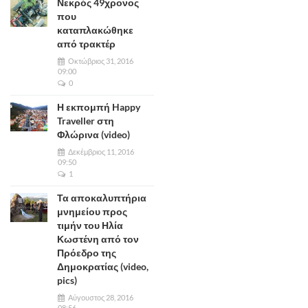
Νεκρός 49χρονος
που
καταπλακώθηκε
από τρακτέρ
Οκτώβριος 31, 2016
09:00
0
Η εκπομπή Happy
Traveller στη
Φλώρινα (video)
Δεκέμβριος 11, 2016
09:50
1
Τα αποκαλυπτήρια
μνημείου προς
τιμήν του Ηλία
Κωστένη από τον
Πρόεδρο της
Δημοκρατίας (video,
pics)
Αύγουστος 28, 2016
08:56