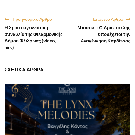
Προηγούμενο Άρθρο
Επόμενο Άρθρο
Η Χριστουγεννιάτικη
Μπάσκετ: Ο Αριστοτέλης
συναυλία της Φιλαρμονικής
υποδέχεται την
Δήμου Φλώρινας (video,
Αναγέννηση Καρδίτσας
pics)
ΣΧΕΤΙΚΑ ΑΡΘΡΑ