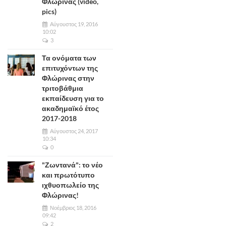
Φλώρινας (video,
pics)
Αύγουστος 19, 2016
10:02
3
Τα ονόματα των
επιτυχόντων της
Φλώρινας στην
τριτοβάθμια
εκπαίδευση για το
ακαδημαϊκό έτος
2017-2018
Αύγουστος 24, 2017
10:34
0
"Ζωντανά": το νέο
και πρωτότυπο
ιχθυοπωλείο της
Φλώρινας!
Νοέμβριος 18, 2016
09:42
2