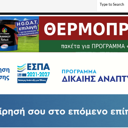
ιληπτική εκπαίδευση για μια κοινωνία χωρίς αποκλεισμούς” (video, pics)