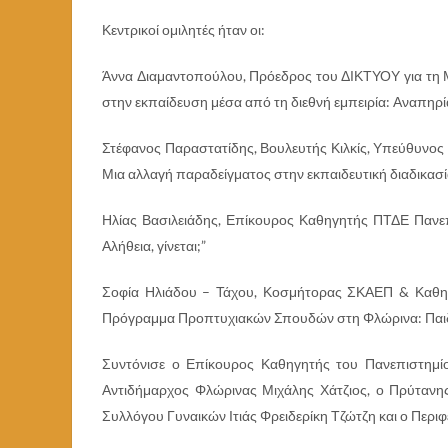
Κεντρικοί ομιλητές ήταν οι:
Άννα Διαμαντοπούλου, Πρόεδρος του ΔΙΚΤΥΟΥ για τη 
στην εκπαίδευση μέσα από τη διεθνή εμπειρία: Αναπηρ
Στέφανος Παραστατίδης, Βουλευτής Κιλκίς, Υπεύθυνος
Μια αλλαγή παραδείγματος στην εκπαιδευτική διαδικασί
Ηλίας Βασιλειάδης, Επίκουρος Καθηγητής ΠΤΔΕ Πανεπ
Αλήθεια, γίνεται;”
Σοφία Ηλιάδου – Τάχου, Κοσμήτορας ΣΚΑΕΠ & Καθηγ
Πρόγραμμα Προπτυχιακών Σπουδών στη Φλώρινα: Παιδα
Συντόνισε ο Επίκουρος Καθηγητής του Πανεπιστημί
Αντιδήμαρχος Φλώρινας Μιχάλης Χάτζιος, ο Πρύταν
Συλλόγου Γυναικών Ιτιάς Φρειδερίκη Τζώτζη και ο Περι