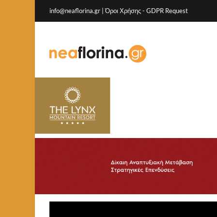
info@neaflorina.gr |
Όροι Χρήσης
-
GDPR Request