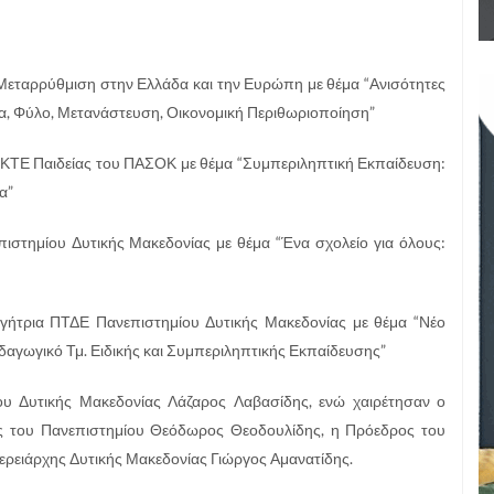
Μεταρρύθμιση στην Ελλάδα και την Ευρώπη με θέμα “Ανισότητες
ία, Φύλο, Μετανάστευση, Οικονομική Περιθωριοποίηση”
 ΚΤΕ Παιδείας του ΠΑΣΟΚ με θέμα “Συμπεριληπτική Εκπαίδευση:
α”
ιστημίου Δυτικής Μακεδονίας με θέμα “Ένα σχολείο για όλους:
ήτρια ΠΤΔΕ Πανεπιστημίου Δυτικής Μακεδονίας με θέμα “Νέο
γωγικό Τμ. Ειδικής και Συμπεριληπτικής Εκπαίδευσης”
ου Δυτικής Μακεδονίας Λάζαρος Λαβασίδης, ενώ χαιρέτησαν ο
ης του Πανεπιστημίου Θεόδωρος Θεοδουλίδης, η Πρόεδρος του
φερειάρχης Δυτικής Μακεδονίας Γιώργος Αμανατίδης.