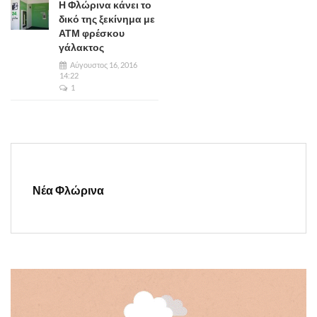
Η Φλώρινα κάνει το
δικό της ξεκίνημα με
ΑΤΜ φρέσκου
γάλακτος
Αύγουστος 16, 2016
14:22
1
Νέα Φλώρινα