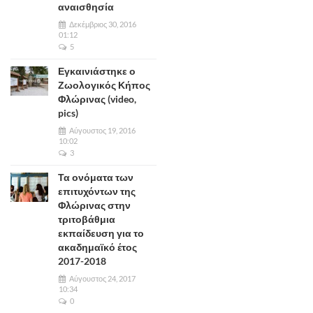
αναισθησία
Δεκέμβριος 30, 2016
01:12
5
Εγκαινιάστηκε ο
Ζωολογικός Κήπος
Φλώρινας (video,
pics)
Αύγουστος 19, 2016
10:02
3
Τα ονόματα των
επιτυχόντων της
Φλώρινας στην
τριτοβάθμια
εκπαίδευση για το
ακαδημαϊκό έτος
2017-2018
Αύγουστος 24, 2017
10:34
0