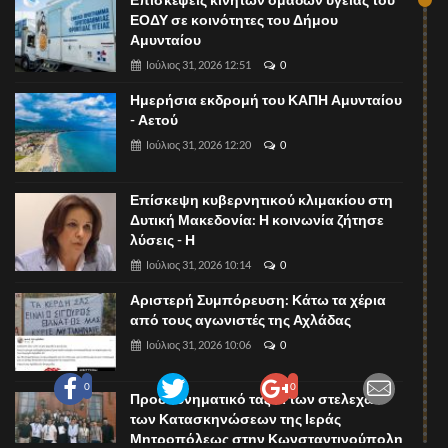
ΕΟΔΥ σε κοινότητες του Δήμου
Αμυνταίου
Ιούλιος 31, 2026 12:51
0
Ημερήσια εκδρομή του ΚΑΠΗ Αμυνταίου
- Αετού
Ιούλιος 31, 2026 12:20
0
Επίσκεψη κυβερνητικού κλιμακίου στη
Δυτική Μακεδονία: Η κοινωνία ζήτησε
λύσεις - Η
Ιούλιος 31, 2026 10:14
0
Αριστερή Συμπόρευση: Κάτω τα χέρια
από τους αγωνιστές της Αχλάδας
Ιούλιος 31, 2026 10:06
0
0
0
Προσκυνηματικό ταξίδι των στελεχών
των Κατασκηνώσεων της Ιεράς
Μητροπόλεως στην Κωνσταντινούπολη