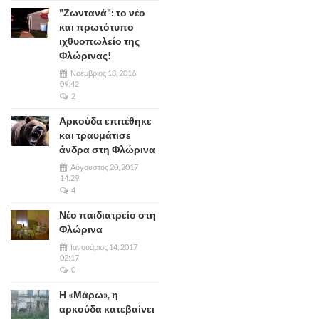
"Ζωντανά": το νέο
και πρωτότυπο
ιχθυοπωλείο της
Φλώρινας!
Νοέμβριος 18, 2016
09:42
2
Αρκούδα επιτέθηκε
και τραυμάτισε
άνδρα στη Φλώρινα
Αύγουστος 20, 2017
14:29
4
Νέο παιδιατρείο στη
Φλώρινα
Ιανουάριος 14, 2017
02:17
0
Η «Μάρω», η
αρκούδα κατεβαίνει