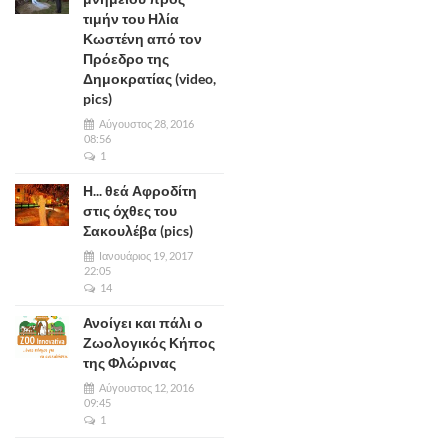
τιμήν του Ηλία
Κωστένη από τον
Πρόεδρο της
Δημοκρατίας (video,
pics)
Αύγουστος 28, 2016
08:56
1
Η... θεά Αφροδίτη
στις όχθες του
Σακουλέβα (pics)
Ιανουάριος 19, 2017
22:05
14
Ανοίγει και πάλι ο
Ζωολογικός Κήπος
της Φλώρινας
Αύγουστος 12, 2016
09:45
1