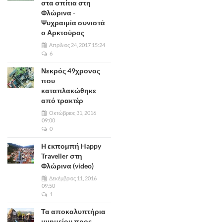
στα σπίτια στη
Φλώρινα -
Ψυχραιμία συνιστά
ο Αρκτούρος
Απρίλιος 24, 2017 15:24
6
Νεκρός 49χρονος
που
καταπλακώθηκε
από τρακτέρ
Οκτώβριος 31, 2016
09:00
0
Η εκπομπή Happy
Traveller στη
Φλώρινα (video)
Δεκέμβριος 11, 2016
09:50
1
Τα αποκαλυπτήρια
μνημείου προς