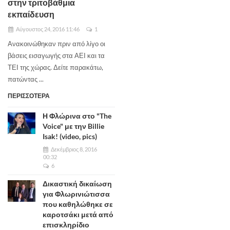
στην τριτοβάθμια
εκπαίδευση
Αύγουστος 24, 2016 11:46
1
Ανακοινώθηκαν πριν από λίγο οι
βάσεις εισαγωγής στα ΑΕΙ και τα
ΤΕΙ της χώρας. Δείτε παρακάτω,
πατώντας ...
ΠΕΡΙΣΣΟΤΕΡΑ
Η Φλώρινα στο "The
Voice" με την Billie
Isak! (video, pics)
Δεκέμβριος 8, 2016
00:32
6
Δικαστική δικαίωση
για Φλωρινιώτισσα
που καθηλώθηκε σε
καροτσάκι μετά από
επισκληρίδιο