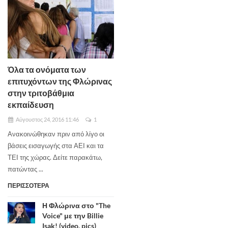
Όλα τα ονόματα των
επιτυχόντων της Φλώρινας
στην τριτοβάθμια
εκπαίδευση
Αύγουστος 24, 2016 11:46
1
Ανακοινώθηκαν πριν από λίγο οι
βάσεις εισαγωγής στα ΑΕΙ και τα
ΤΕΙ της χώρας. Δείτε παρακάτω,
πατώντας ...
ΠΕΡΙΣΣΟΤΕΡΑ
Η Φλώρινα στο "The
Voice" με την Billie
Isak! (video, pics)