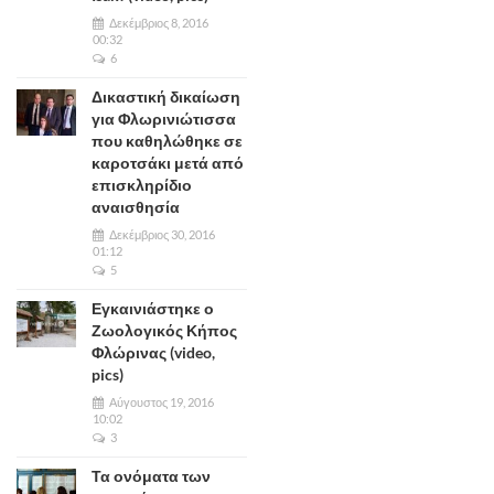
Δεκέμβριος 8, 2016
00:32
6
Δικαστική δικαίωση
για Φλωρινιώτισσα
που καθηλώθηκε σε
καροτσάκι μετά από
επισκληρίδιο
αναισθησία
Δεκέμβριος 30, 2016
01:12
5
Εγκαινιάστηκε ο
Ζωολογικός Κήπος
Φλώρινας (video,
pics)
Αύγουστος 19, 2016
10:02
3
Τα ονόματα των