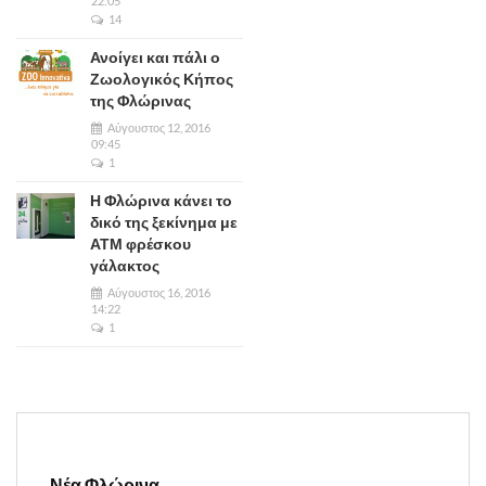
22:05
14
Ανοίγει και πάλι ο
Ζωολογικός Κήπος
της Φλώρινας
Αύγουστος 12, 2016
09:45
1
Η Φλώρινα κάνει το
δικό της ξεκίνημα με
ΑΤΜ φρέσκου
γάλακτος
Αύγουστος 16, 2016
14:22
1
Νέα Φλώρινα