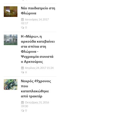
Νέο παιδιατρείο στη
Φλώρινα
Ιανουάριος 14, 2017
02:17
0
Η «Μάρω», η
αρκούδα κατεβαίνει
στα σπίτια στη
Φλώρινα -
Ψυχραιμία συνιστά
ο Αρκτούρος
Απρίλιος 24, 2017 15:24
6
Νεκρός 49χρονος
που
καταπλακώθηκε
από τρακτέρ
Οκτώβριος 31, 2016
09:00
0