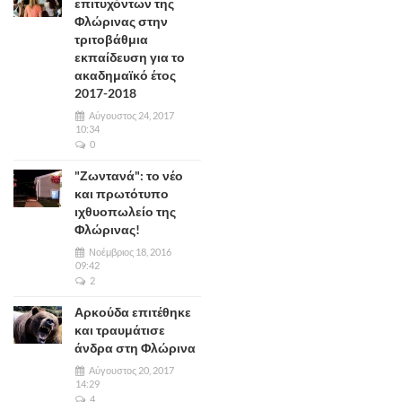
επιτυχόντων της
Φλώρινας στην
τριτοβάθμια
εκπαίδευση για το
ακαδημαϊκό έτος
2017-2018
Αύγουστος 24, 2017
10:34
0
"Ζωντανά": το νέο
και πρωτότυπο
ιχθυοπωλείο της
Φλώρινας!
Νοέμβριος 18, 2016
09:42
2
Αρκούδα επιτέθηκε
και τραυμάτισε
άνδρα στη Φλώρινα
Αύγουστος 20, 2017
14:29
4