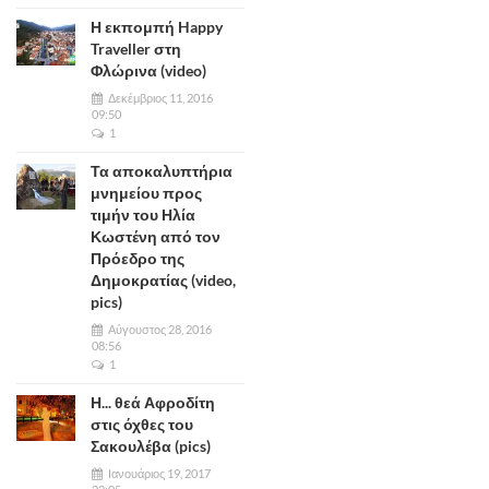
Η εκπομπή Happy
Traveller στη
Φλώρινα (video)
Δεκέμβριος 11, 2016
09:50
1
Τα αποκαλυπτήρια
μνημείου προς
τιμήν του Ηλία
Κωστένη από τον
Πρόεδρο της
Δημοκρατίας (video,
pics)
Αύγουστος 28, 2016
08:56
1
Η... θεά Αφροδίτη
στις όχθες του
Σακουλέβα (pics)
Ιανουάριος 19, 2017