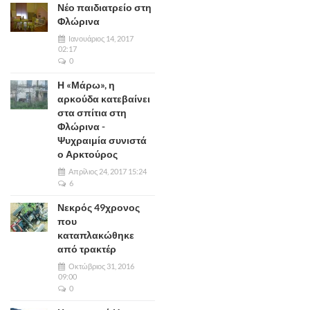
Νέο παιδιατρείο στη
Φλώρινα
Ιανουάριος 14, 2017
02:17
0
Η «Μάρω», η
αρκούδα κατεβαίνει
στα σπίτια στη
Φλώρινα -
Ψυχραιμία συνιστά
ο Αρκτούρος
Απρίλιος 24, 2017 15:24
6
Νεκρός 49χρονος
που
καταπλακώθηκε
από τρακτέρ
Οκτώβριος 31, 2016
09:00
0