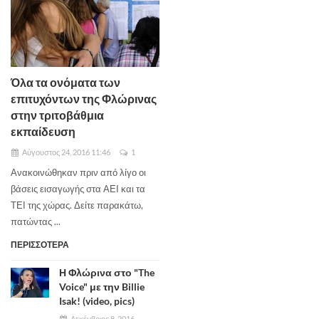
Όλα τα ονόματα των
επιτυχόντων της Φλώρινας
στην τριτοβάθμια
εκπαίδευση
Αύγουστος 24, 2016 11:46
1
Ανακοινώθηκαν πριν από λίγο οι
βάσεις εισαγωγής στα ΑΕΙ και τα
ΤΕΙ της χώρας. Δείτε παρακάτω,
πατώντας ...
ΠΕΡΙΣΣΟΤΕΡΑ
Η Φλώρινα στο "The
Voice" με την Billie
Isak! (video, pics)
Δεκέμβριος 8, 2016