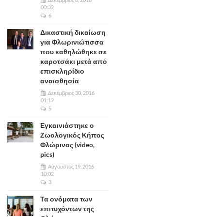
00:32
6
Δικαστική δικαίωση
για Φλωρινιώτισσα
που καθηλώθηκε σε
καροτσάκι μετά από
επισκληρίδιο
αναισθησία
Δεκέμβριος 30, 2016
01:12
5
Εγκαινιάστηκε ο
Ζωολογικός Κήπος
Φλώρινας (video,
pics)
Αύγουστος 19, 2016
10:02
3
Τα ονόματα των
επιτυχόντων της