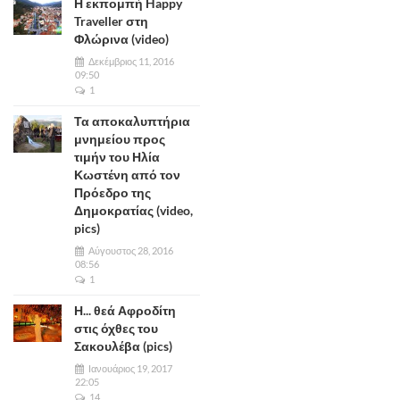
Η εκπομπή Happy
Traveller στη
Φλώρινα (video)
Δεκέμβριος 11, 2016
09:50
1
Τα αποκαλυπτήρια
μνημείου προς
τιμήν του Ηλία
Κωστένη από τον
Πρόεδρο της
Δημοκρατίας (video,
pics)
Αύγουστος 28, 2016
08:56
1
Η... θεά Αφροδίτη
στις όχθες του
Σακουλέβα (pics)
Ιανουάριος 19, 2017
22:05
14