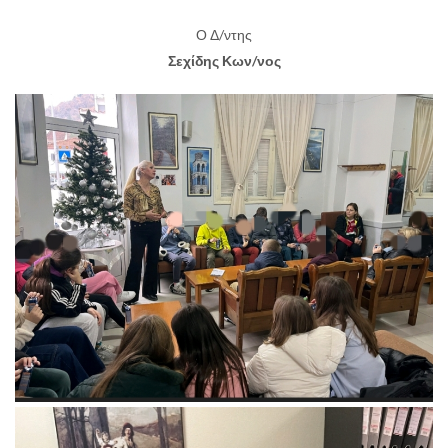
Ο Δ/ντης
Σεχίδης Κων/νος