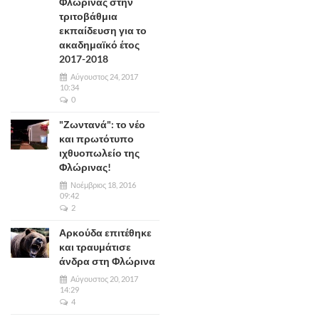
Φλώρινας στην
τριτοβάθμια
εκπαίδευση για το
ακαδημαϊκό έτος
2017-2018
Αύγουστος 24, 2017
10:34
0
"Ζωντανά": το νέο
και πρωτότυπο
ιχθυοπωλείο της
Φλώρινας!
Νοέμβριος 18, 2016
09:42
2
Αρκούδα επιτέθηκε
και τραυμάτισε
άνδρα στη Φλώρινα
Αύγουστος 20, 2017
14:29
4