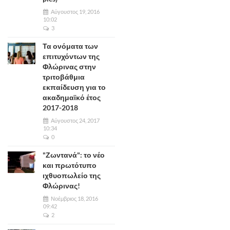
Αύγουστος 19, 2016
10:02
3
Τα ονόματα των
επιτυχόντων της
Φλώρινας στην
τριτοβάθμια
εκπαίδευση για το
ακαδημαϊκό έτος
2017-2018
Αύγουστος 24, 2017
10:34
0
"Ζωντανά": το νέο
και πρωτότυπο
ιχθυοπωλείο της
Φλώρινας!
Νοέμβριος 18, 2016
09:42
2