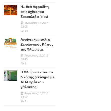
Η... θεά Αφροδίτη
στις όχθες του
Σακουλέβα (pics)
Ιανουάριος 19, 2017
22:05
14
Ανοίγει και πάλι ο
Ζωολογικός Κήπος
της Φλώρινας
Αύγουστος 12, 2016
09:45
1
Η Φλώρινα κάνει το
δικό της ξεκίνημα με
ΑΤΜ φρέσκου
γάλακτος
Αύγουστος 16, 2016
14:22
1