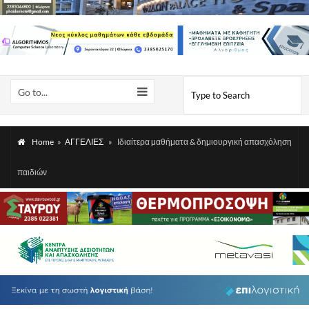
Go to...
Home
»
ΑΓΓΕΛΙΕΣ
»
Ιδιαίτερα μαθήματα & δημιουργική απασχόληση
παιδιών