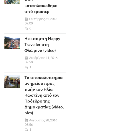
καταπλακώθηκε
από τρακτέρ
Οκτώβριος 31, 2016
09:00
0
Η εκπομπή Happy
Traveller στη
Φλώρινα (video)
Δεκέμβριος 11, 2016
09:50
1
Τα αποκαλυπτήρια
μνημείου προς
τιμήν του Ηλία
Κωστένη από τον
Πρόεδρο της
Δημοκρατίας (video,
pics)
Αύγουστος 28, 2016
08:56
1