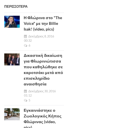
ΠΕΡΙΣΣΟΤΕΡΑ
Η Φλώρινα στο "The
Voice" με την Billie
Isak! (video, pics)
Δεκέμβριος 8, 2016
00:32
6
Δικαστική δικαίωση
για Φλωρινιώτισσα
που καθηλώθηκε σε
καροτσάκι μετά από
επισκληρίδιο
αναισθησία
Δεκέμβριος 30, 2016
01:12
5
Εγκαινιάστηκε ο
Ζωολογικός Κήπος
Φλώρινας (video,
pics)