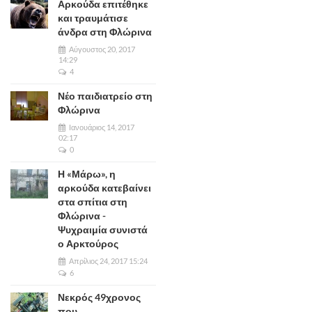
Αρκούδα επιτέθηκε
και τραυμάτισε
άνδρα στη Φλώρινα
Αύγουστος 20, 2017
14:29
4
Νέο παιδιατρείο στη
Φλώρινα
Ιανουάριος 14, 2017
02:17
0
Η «Μάρω», η
αρκούδα κατεβαίνει
στα σπίτια στη
Φλώρινα -
Ψυχραιμία συνιστά
ο Αρκτούρος
Απρίλιος 24, 2017 15:24
6
Νεκρός 49χρονος
που