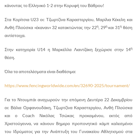
κάνοντας το Ελληνικό 1-2 στην Κορυφή του Βάθρου!
Στα Κορίτσια U23 οι: Τζωρτζίνα Καραστεργίου, Μαρίλια Κέκελη και
η
η
η
Ανθή Πλούσκα «έκαναν» 32 κατακτώντας την 22
, 29
και 31
θέση
αντίστοιχα.
η
Στην κατηγορία U14 η Μαρκέλλα Λιαντζάκη ξεχώρισε στην 14
θέση.
Όλα τα αποτελέσματα είναι διαθέσιμα:
https://www.fencingworldwide.com/en/32690-2025/tournament/
Για το Ντουμπάι αναχωρούν την επόμενη Δευτέρα 22 Δεκεμβρίου
οι: Βάλια Ορφανουδάκη, Τζωρτζίνα Καραστεργίου, Ανθή Πλούσκα
και ο Coach Νικόλας Τσώκας προκειμένου, εκτός από
Χριστούγεννα, να κάνουν 8ημερο προπονητικό κάμπ καλεσμένοι
του Ιδρύματος για την Ανάπτυξη του Γυναικείου Αθλητισμού στα