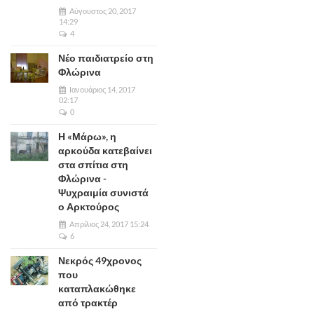
Αύγουστος 20, 2017
14:29
4
Νέο παιδιατρείο στη
Φλώρινα
Ιανουάριος 14, 2017
02:17
0
Η «Μάρω», η
αρκούδα κατεβαίνει
στα σπίτια στη
Φλώρινα -
Ψυχραιμία συνιστά
ο Αρκτούρος
Απρίλιος 24, 2017 15:24
6
Νεκρός 49χρονος
που
καταπλακώθηκε
από τρακτέρ