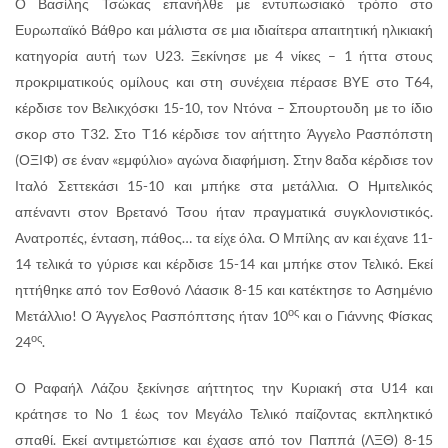
Ο Βασίλης Τσώκας επανήλθε με εντυπωσιακό τρόπο στο
Ευρωπαϊκό Βάθρο και μάλιστα σε μια ιδιαίτερα απαιτητική ηλικιακή
κατηγορία αυτή των U23. Ξεκίνησε με 4 νίκες – 1 ήττα στους
προκριματικούς ομίλους και στη συνέχεια πέρασε BYE στο Τ64,
κέρδισε τον Βελικχόσκι 15-10, τον Ντόνα – Σπουρτουδη με το ίδιο
σκορ στο Τ32. Στο Τ16 κέρδισε τον αήττητο Άγγελο Ρασπόπστη
(ΟΞΙΦ) σε έναν «εμφύλιο» αγώνα διαφήμιση. Στην 8αδα κέρδισε τον
Ιταλό Σεττεκάσι 15-10 και μπήκε στα μετάλλια. Ο Ημιτελικός
απέναντι στον Βρετανό Τσου ήταν πραγματικά συγκλονιστικός.
Ανατροπές, ένταση, πάθος… τα είχε όλα. Ο Μπίλης αν και έχανε 11-
14 τελικά το γύρισε και κέρδισε 15-14 και μπήκε στον Τελικό. Εκεί
ηττήθηκε από τον Εσθονό Λάασικ 8-15 και κατέκτησε το Ασημένιο
ος
Μετάλλιο! Ο Άγγελος Ρασπόπτσης ήταν 10
και ο Γιάννης Φίσκας
ος
24
.
Ο Ραφαήλ Λάζου ξεκίνησε αήττητος την Κυριακή στα U14 και
κράτησε το Νο 1 έως τον Μεγάλο Τελικό παίζοντας εκπληκτικό
σπαθί. Εκεί αντιμετώπισε και έχασε από τον Παππά (ΛΞΘ) 8-15