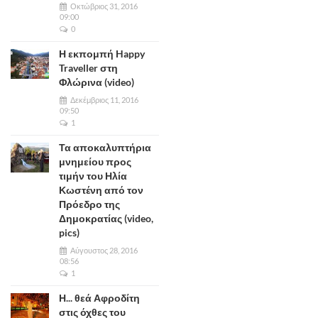
Οκτώβριος 31, 2016
09:00
0
Η εκπομπή Happy
Traveller στη
Φλώρινα (video)
Δεκέμβριος 11, 2016
09:50
1
Τα αποκαλυπτήρια
μνημείου προς
τιμήν του Ηλία
Κωστένη από τον
Πρόεδρο της
Δημοκρατίας (video,
pics)
Αύγουστος 28, 2016
08:56
1
Η... θεά Αφροδίτη
στις όχθες του