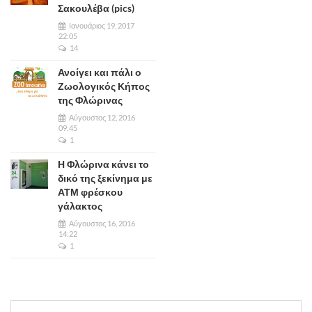
Σακουλέβα (pics)
Ιανουάριος 19, 2017
22:05
14
Ανοίγει και πάλι ο
Ζωολογικός Κήπος
της Φλώρινας
Αύγουστος 12, 2016
09:45
1
Η Φλώρινα κάνει το
δικό της ξεκίνημα με
ΑΤΜ φρέσκου
γάλακτος
Αύγουστος 16, 2016
14:22
1