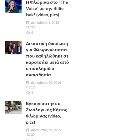
Η Φλώρινα στο "The
Voice" με την Billie
Isak! (video, pics)
Δεκέμβριος 8, 2016
00:32
6
Δικαστική δικαίωση
για Φλωρινιώτισσα
που καθηλώθηκε σε
καροτσάκι μετά από
επισκληρίδιο
αναισθησία
Δεκέμβριος 30, 2016
01:12
5
Εγκαινιάστηκε ο
Ζωολογικός Κήπος
Φλώρινας (video,
pics)
Αύγουστος 19, 2016
10:02
3