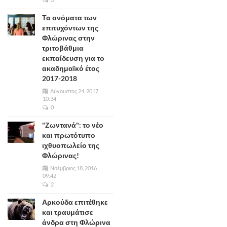
Τα ονόματα των
επιτυχόντων της
Φλώρινας στην
τριτοβάθμια
εκπαίδευση για το
ακαδημαϊκό έτος
2017-2018
Αύγουστος 24, 2017
10:34
0
"Ζωντανά": το νέο
και πρωτότυπο
ιχθυοπωλείο της
Φλώρινας!
Νοέμβριος 18, 2016
09:42
2
Αρκούδα επιτέθηκε
και τραυμάτισε
άνδρα στη Φλώρινα