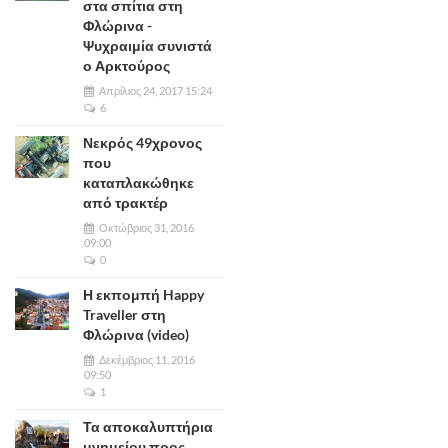
στα σπίτια στη
Φλώρινα -
Ψυχραιμία συνιστά
ο Αρκτούρος
Απρίλιος 24, 2017 15:24
6
Νεκρός 49χρονος
που
καταπλακώθηκε
από τρακτέρ
Οκτώβριος 31, 2016
09:00
0
Η εκπομπή Happy
Traveller στη
Φλώρινα (video)
Δεκέμβριος 11, 2016
09:50
1
Τα αποκαλυπτήρια
μνημείου προς