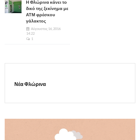
Η Φλώρινα κάνει το
δικό της ξεκίνημα με
ΑΤΜ φρέσκου
γάλακτος
Αύγουστος 16, 2016
14:22
1
Νέα Φλώρινα