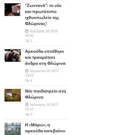
"Ζωντανά": το νέο
και πρωτότυπο
ιχθυοπωλείο της
Φλώρινας!
Νοέμβριος 18, 2016
09:42
2
Αρκούδα επιτέθηκε
και τραυμάτισε
άνδρα στη Φλώρινα
Αύγουστος 20, 2017
14:29
4
Νέο παιδιατρείο στη
Φλώρινα
Ιανουάριος 14, 2017
02:17
0
Η «Μάρω», η
αρκούδα κατεβαίνει