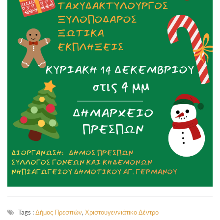
Tags :
Δήμος Πρεσπών
,
Χριστουγεννιάτικο Δέντρο