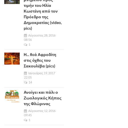
τιμήν του Ηλία
Κωστένη από τον
Πρόεδρο της
Δημοκρατίας (video,
pics)
Αύγουστος 28, 2016
08:56
1
Η... θεά Αφροδίτη
στις όχθες του
Σακουλέβα (pics)
Ιανουάριος 19, 2017
22:05
14
Ανοίγει και πάλι ο
Ζωολογικός Κήπος
της Φλώρινας
Αύγουστος 12, 2016
09:45
1