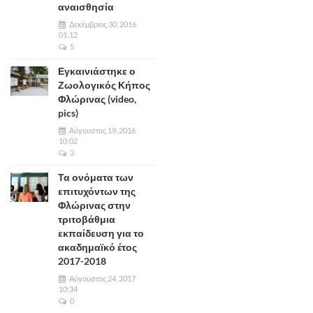
αναισθησία
Δεκέμβριος 30, 2016
01:12
5
Εγκαινιάστηκε ο
Ζωολογικός Κήπος
Φλώρινας (video,
pics)
Αύγουστος 19, 2016
10:02
3
Τα ονόματα των
επιτυχόντων της
Φλώρινας στην
τριτοβάθμια
εκπαίδευση για το
ακαδημαϊκό έτος
2017-2018
Αύγουστος 24, 2017
10:34
0