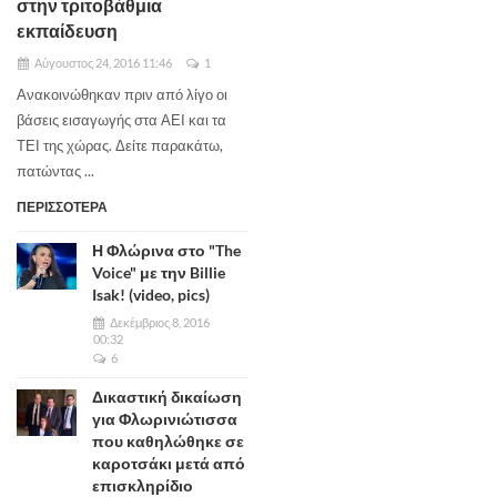
στην τριτοβάθμια
εκπαίδευση
Αύγουστος 24, 2016 11:46
1
Ανακοινώθηκαν πριν από λίγο οι
βάσεις εισαγωγής στα ΑΕΙ και τα
ΤΕΙ της χώρας. Δείτε παρακάτω,
πατώντας ...
ΠΕΡΙΣΣΟΤΕΡΑ
Η Φλώρινα στο "The
Voice" με την Billie
Isak! (video, pics)
Δεκέμβριος 8, 2016
00:32
6
Δικαστική δικαίωση
για Φλωρινιώτισσα
που καθηλώθηκε σε
καροτσάκι μετά από
επισκληρίδιο