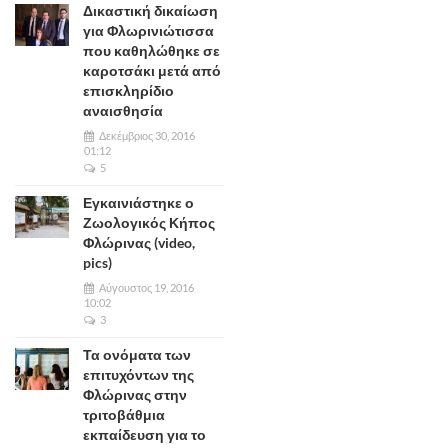
Δικαστική δικαίωση
για Φλωρινιώτισσα
που καθηλώθηκε σε
καροτσάκι μετά από
επισκληρίδιο
αναισθησία
Δεκέμβριος 30, 2016
01:12
5
Εγκαινιάστηκε ο
Ζωολογικός Κήπος
Φλώρινας (video,
pics)
Αύγουστος 19, 2016
10:02
3
Τα ονόματα των
επιτυχόντων της
Φλώρινας στην
τριτοβάθμια
εκπαίδευση για το