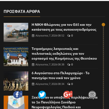
ΠΡΟΣΦΑΤΑ ΑΡΘΡΑ
Η ΝΙΚΗ Φλώρινας για τον Ε65 και την
κατάσταση με τους αυτοκινητοδρόμους
Αύγουστος 7, 2026 08:52
0
Τετραήμερες λατρευτικές και
πολιτιστικές εκδηλώσεις για τον
εορτασμό της Κοιμήσεως της Θεοτόκου
Αύγουστος 7, 2026 08:38
0
6 Αυγούστου στο Πελαργοχώρι - Το
πανηγύρι που νικά τον χρόνο
Αύγουστος 7, 2026 08:34
0
0
0
Ξεκίνησαν οι υποβολές περιλήψεων για
το 1ο Πανελλήνιο Συνέδριο
Νευροψυχολογίας Παιδιού και