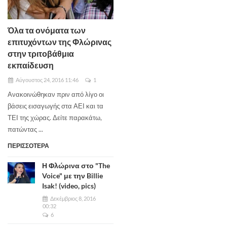
Όλα τα ονόματα των
επιτυχόντων της Φλώρινας
στην τριτοβάθμια
εκπαίδευση
Αύγουστος 24, 2016 11:46
1
Ανακοινώθηκαν πριν από λίγο οι
βάσεις εισαγωγής στα ΑΕΙ και τα
ΤΕΙ της χώρας. Δείτε παρακάτω,
πατώντας ...
ΠΕΡΙΣΣΟΤΕΡΑ
Η Φλώρινα στο "The
Voice" με την Billie
Isak! (video, pics)
Δεκέμβριος 8, 2016
00:32
6