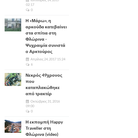
02:17
0
Η «Μάρω», η
αρκούδα κατεβαίνει
στα σπίτια στη
Φλώρινα -
Ψυχραιμία συνιστά
ο Αρκτούρος
Απρίλιος 24, 2017 15:24
6
Νεκρός 49χρονος
που
καταπλακώθηκε
από τρακτέρ
Οκτώβριος 31, 2016
09:00
0
Η εκπομπή Happy
Traveller στη
Φλώρινα (video)