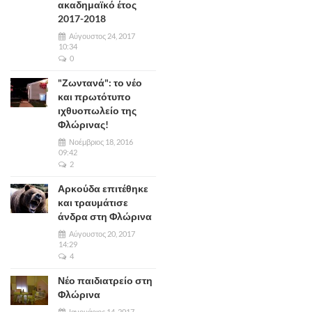
ακαδημαϊκό έτος
2017-2018
Αύγουστος 24, 2017
10:34
0
"Ζωντανά": το νέο
και πρωτότυπο
ιχθυοπωλείο της
Φλώρινας!
Νοέμβριος 18, 2016
09:42
2
Αρκούδα επιτέθηκε
και τραυμάτισε
άνδρα στη Φλώρινα
Αύγουστος 20, 2017
14:29
4
Νέο παιδιατρείο στη
Φλώρινα
Ιανουάριος 14, 2017