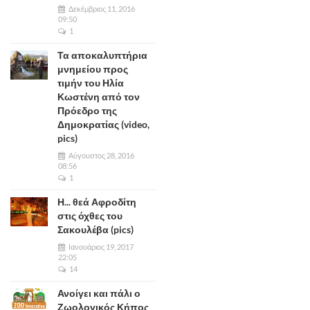
Δεκέμβριος 11, 2016
09:50
1
Τα αποκαλυπτήρια
μνημείου προς
τιμήν του Ηλία
Κωστένη από τον
Πρόεδρο της
Δημοκρατίας (video,
pics)
Αύγουστος 28, 2016
08:56
1
Η... θεά Αφροδίτη
στις όχθες του
Σακουλέβα (pics)
Ιανουάριος 19, 2017
22:05
14
Ανοίγει και πάλι ο
Ζωολογικός Κήπος