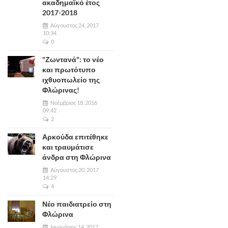
ακαδημαϊκό έτος
2017-2018
Αύγουστος 24, 2017
10:34
0
"Ζωντανά": το νέο
και πρωτότυπο
ιχθυοπωλείο της
Φλώρινας!
Νοέμβριος 18, 2016
09:42
2
Αρκούδα επιτέθηκε
και τραυμάτισε
άνδρα στη Φλώρινα
Αύγουστος 20, 2017
14:29
4
Νέο παιδιατρείο στη
Φλώρινα
Ιανουάριος 14, 2017