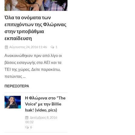
Όλα τα ονόματα των
επιτυχόντων της Φλώρινας
στην τριτοβάθμια
εκπαίδευση
Αύγουστος 24, 2016 11:46
1
Ανακοινώθηκαν πριν από λίγο οι
βάσεις εισαγωγής στα ΑΕΙ και τα
ΤΕΙ της χώρας. Δείτε παρακάτω,
πατώντας ...
ΠΕΡΙΣΣΟΤΕΡΑ
Η Φλώρινα στο "The
Voice" με την Billie
Isak! (video, pics)
Δεκέμβριος 8, 2016
00:32
6