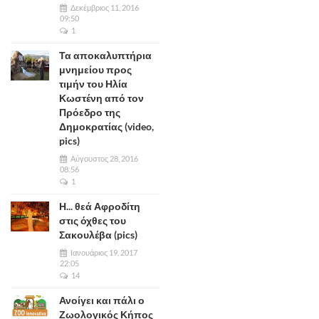
Δεκέμβριος 11, 2016
09:50
1
Τα αποκαλυπτήρια
μνημείου προς
τιμήν του Ηλία
Κωστένη από τον
Πρόεδρο της
Δημοκρατίας (video,
pics)
Αύγουστος 28, 2016
08:56
1
Η... θεά Αφροδίτη
στις όχθες του
Σακουλέβα (pics)
Ιανουάριος 19, 2017
22:05
14
Ανοίγει και πάλι ο
Ζωολογικός Κήπος