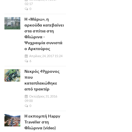
02:17
0
Η «Μάρω», η
αρκούδα κατεβαίνει
στα σπίτια στη
Φλώρινα -
Ψυχραιμία συνιστά
ο Αρκτούρος
Απρίλιος 24, 2017 15:24
6
Νεκρός 49χρονος
που
καταπλακώθηκε
από τρακτέρ
Οκτώβριος 31, 2016
09:00
0
Η εκπομπή Happy
Traveller στη
Φλώρινα (video)