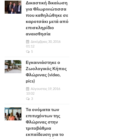
Δικαστική δικαίωση
για Φλωρινιώτισσα
που καθηλώθηκε σε
καροτσάκι μετά από
επισκληρίδιο
αναισθησία
Δεκέμβριος 30, 2016
01:12
5
Εγκαινιάστηκε ο
Ζωολογικός Κήπος
Φλώρινας (video,
pics)
Αύγουστος 19, 2016
10:02
3
Τα ονόματα των
επιτυχόντων της
Φλώρινας στην
τριτοβάθμια
εκπαίδευση για το