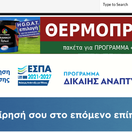
 Ερυθρού Σταυρού Φλώρινας