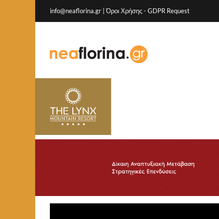
info@neaflorina.gr |
Όροι Χρήσης
-
GDPR Request