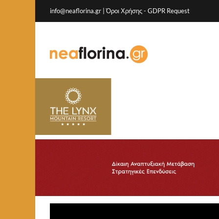
info@neaflorina.gr |
Όροι Χρήσης
-
GDPR Request