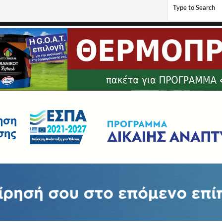
υλλόγου Εργαζομένων ΔΕΗ Ν. Φλώρινας