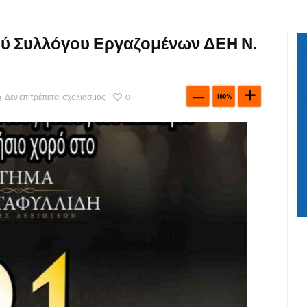
κού Συλλόγου Εργαζομένων ΔΕΗ Ν.
Δεν επιτρέπεται σχολιασμός
0