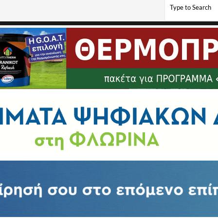
 τον Δήμο Αμυνταίου