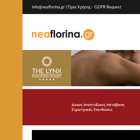
info@neaflorina.gr |
Όροι Χρήσης
-
GDPR Request