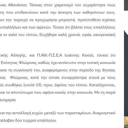
ινας Αθανάσιος Τάσκας στον χαιρετισμό του ευχαρίστησε τους
ωση που επιδεικνύουν κατά την άσκηση των καθηκόντων τους.
υν την περιοχή να προχωρήσει μπροστά, προϋποθέτει σχέσεις
υπαλλήλων και των αιρετών. Τόνισε ότι βλέπει τους υπαλλήλους
 το καλό του τόπου. Ευχήθηκε καλή χρονιά, υγεία, οικογενειακή
τικής Αλλαγής, και Π.ΑΜ.-Π.Σ.Ε.Α Ιωάννης Κιοσές τόνισε ότι
 Ενότητας Φλώρινας, καθώς έχει αντίκτυπο στην τοπική κοινωνία
ρασε τη συγκίνησή του, αναφερόμενος στην περίοδο της θητείας
τητας Φλώρινας, κατά την οποία συνεργάστηκε στενά με τους
ς συνθήκες (covid-19), προς όφελος του τόπου. Καταλήγοντας,
ίναι το αποτύπωμα που αφήνει κανείς στην κοινωνία. Mε τη σειρά
 ευημερία.
 και την ανταλλαγή ευχών μεταξύ των παρισταμένων. Αναμνηστικό
ρέλαβαν δύο τυχεροί υπάλληλοι.