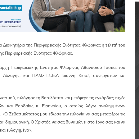
Διοικητήριο της Περιφερειακής Ενότητας Φλώρινας η τελετή του
ης Περιφερειακής Ενότητας Φλώρινας.
ιάρχη Περιφερειακής Ενότητας Φλώρινας Αθανάσιου Τάσκα, του
ής Αλλαγής, και Π.ΑΜ.-Π.Σ.Ε.Α Ιωάννη Κιοσέ, συνεργατών και
ιασμού, ευλόγησε τη Βασιλόπιτα και μετέφερε τις εγκάρδιες ευχές
 και Εορδαίας κ. Ειρηναίου, ο οποίος λόγω ανειλημμένων
. «Ο Σεβασμιώτατος μου έδωσε την ευλογία να σας μεταφέρω τις
 και δημιουργική. Ο Χριστός να σας δυναμώνει στο έργο σας και να
και ευλογημένα».