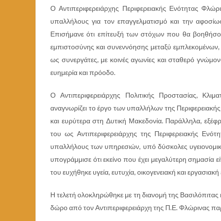
Ο Αντιπεριφερειάρχης Περιφερειακής Ενότητας Φλώρ
υπαλλήλους για τον επαγγελματισμό και την αφοσί
Επισήμανε ότι επίτευξή των στόχων που θα βοηθήσο
εμπιστοσύνης και συνεννόησης μεταξύ εμπλεκομένων, 
ως συνεργάτες, με κοινές αγωνίες και σταθερό γνώμονα
ευημερία και πρόοδο.
Ο Αντιπεριφερειάρχης Πολιτικής Προστασίας, Κλιμα
αναγνωρίζει το έργο των υπαλλήλων της Περιφερειακής
και ευρύτερα στη Δυτική Μακεδονία. Παράλληλα, εξέφ
του ως Αντιπεριφερειάρχης της Περιφερειακής Ενό
υπαλλήλους των υπηρεσιών, υπό δύσκολες υγειονομικέ
υπογράμμισε ότι εκείνο που έχει μεγαλύτερη σημασία ε
του ευχήθηκε υγεία, ευτυχία, οικογενειακή και εργασιακή
Η τελετή ολοκληρώθηκε με τη διανομή της Βασιλόπιτας
δώρο από τον Αντιπεριφερειάρχη της Π.Ε. Φλώρινας πα