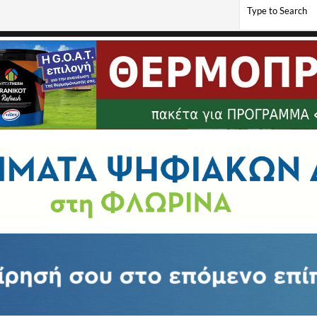
λόπιτας στην Περιφερειακή Ενότητα Φλώρινας (video, pics)