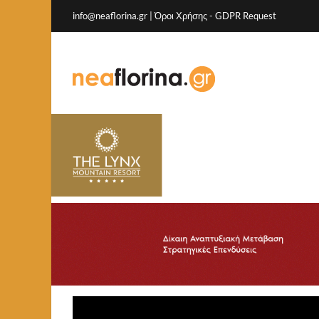
info@neaflorina.gr |
Όροι Χρήσης
-
GDPR Request