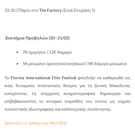
22:30 | Πάρτυ στο
The Factory
(Στοά Σπυράκη 5)
Εισιτήρια Προβολών (20–21/02)
7€ ημερήσιο | 12€ διήμερο
5€ μειωμένο (φοιτητικό/ανηλίκων) | 8€ διήμερο μειωμένο
Το
Florina International Film Festival
φιλοδοξεί να καθιερωθεί ως
ένας δυναμικός πολιτιστικός θεσμός για τη Δυτική Μακεδονία,
ενισχύοντας τη σύγχρονη κινηματογραφική δημιουργία και
επιβεβαιώνοντας το ιστορικό παρελθόν του τόπου ως σημείο
πολιτιστικής εξωστρέφειας και καλλιτεχνικής συνάντησης.
Δ
είτε εδώ το τρέιλερ του Φεστιβάλ