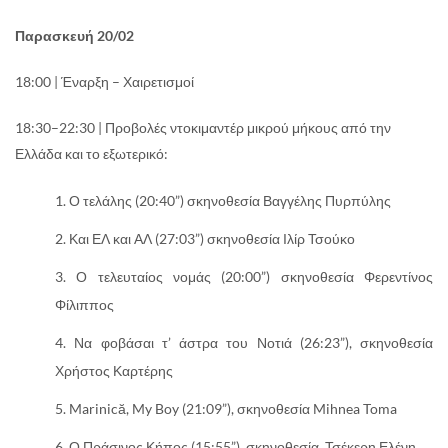
Παρασκευή 20/02
18:00 | Έναρξη – Χαιρετισμοί
18:30–22:30 | Προβολές ντοκιμαντέρ μικρού μήκους από την
Ελλάδα και το εξωτερικό:
Ο τελάλης (20:40”) σκηνοθεσία Βαγγέλης Πυρπύλης
Και ΕΛ και ΑΛ (27:03”) σκηνοθεσία Ιλίρ Τσούκο
Ο τελευταίος νομάς (20:00”) σκηνοθεσία Φερεντίνος
Φίλιππος
Να φοβάσαι τ’ άστρα του Νοτιά (26:23”), σκηνοθεσία
Χρήστος Καρτέρης
Marinică, My Boy (21:09”), σκηνοθεσία Mihnea Toma
Ο Πράσινος Κήπος (15:55”), σκηνοθεσία Τσέκερη Ελένη