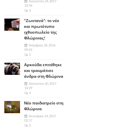
Αύγουστος 24, 2017
10:34
0
"Ζωντανά": το νέο
και πρωτότυπο
ιχθυοπωλείο της
Φλώρινας!
Νοέμβριος 18, 2016
09:42
2
Αρκούδα επιτέθηκε
και τραυμάτισε
άνδρα στη Φλώρινα
Αύγουστος 20, 2017
14:29
4
Νέο παιδιατρείο στη
Φλώρινα
Ιανουάριος 14, 2017
02:17
0