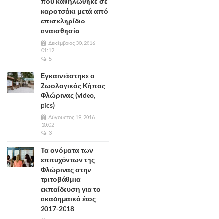
που καθηλώθηκε σε
καροτσάκι μετά από
επισκληρίδιο
αναισθησία
Δεκέμβριος 30, 2016
01:12
5
Εγκαινιάστηκε ο
Ζωολογικός Κήπος
Φλώρινας (video,
pics)
Αύγουστος 19, 2016
10:02
3
Τα ονόματα των
επιτυχόντων της
Φλώρινας στην
τριτοβάθμια
εκπαίδευση για το
ακαδημαϊκό έτος
2017-2018