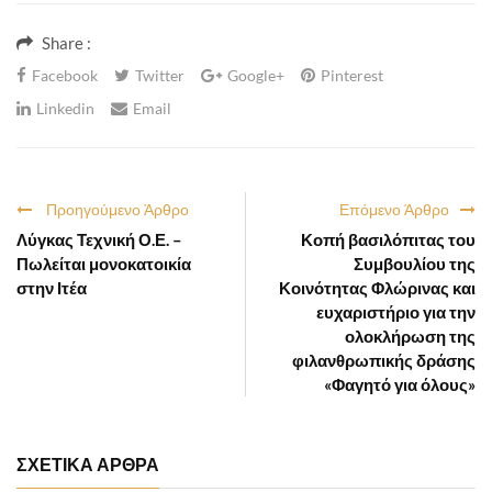
Share :
Facebook
Twitter
Google+
Pinterest
Linkedin
Email
Προηγούμενο Άρθρο
Επόμενο Άρθρο
Λύγκας Τεχνική Ο.Ε. –
Κοπή βασιλόπιτας του
Πωλείται μονοκατοικία
Συμβουλίου της
στην Ιτέα
Κοινότητας Φλώρινας και
ευχαριστήριο για την
ολοκλήρωση της
φιλανθρωπικής δράσης
«Φαγητό για όλους»
ΣΧΕΤΙΚΑ ΑΡΘΡΑ