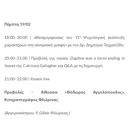
Πέμπτη 19/02
18:00–20:00 |
«Μεταμορφώσεις του ‘Ο’: Ψυχολογική ανάπτυξη
χαρακτήρων στη σεναριακή γραφή»
με τον Δρ. Δημήτριο Ταχματζίδη
20:00–21:00 | Προβολή της ταινίας
Daphne was a torso ending in
leaves
της Catriona Gallagher και Q&A με τη δημιουργό
21:00–22:00 | Χοακίν live
Προβολές – Αίθουσα «Θόδωρος Αγγελόπουλος»,
Κινηματογράφος Φλώρινας
(Αργυροκάστρου 9, Ωδείο Φλώρινας)