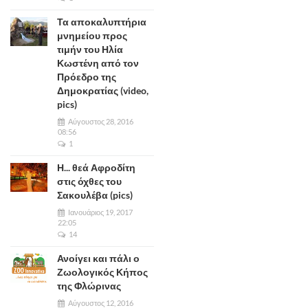
Τα αποκαλυπτήρια
μνημείου προς
τιμήν του Ηλία
Κωστένη από τον
Πρόεδρο της
Δημοκρατίας (video,
pics)
Αύγουστος 28, 2016
08:56
1
Η... θεά Αφροδίτη
στις όχθες του
Σακουλέβα (pics)
Ιανουάριος 19, 2017
22:05
14
Ανοίγει και πάλι ο
Ζωολογικός Κήπος
της Φλώρινας
Αύγουστος 12, 2016