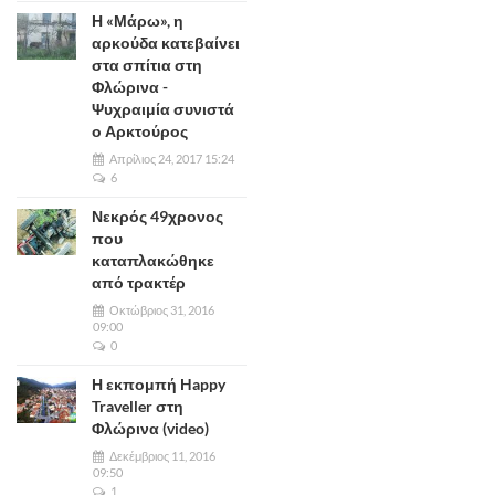
Η «Μάρω», η
αρκούδα κατεβαίνει
στα σπίτια στη
Φλώρινα -
Ψυχραιμία συνιστά
ο Αρκτούρος
Απρίλιος 24, 2017 15:24
6
Νεκρός 49χρονος
που
καταπλακώθηκε
από τρακτέρ
Οκτώβριος 31, 2016
09:00
0
Η εκπομπή Happy
Traveller στη
Φλώρινα (video)
Δεκέμβριος 11, 2016
09:50
1