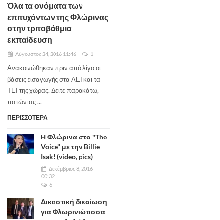
Όλα τα ονόματα των
επιτυχόντων της Φλώρινας
στην τριτοβάθμια
εκπαίδευση
Αύγουστος 24, 2016 11:46
1
Ανακοινώθηκαν πριν από λίγο οι
βάσεις εισαγωγής στα ΑΕΙ και τα
ΤΕΙ της χώρας. Δείτε παρακάτω,
πατώντας ...
ΠΕΡΙΣΣΟΤΕΡΑ
Η Φλώρινα στο "The
Voice" με την Billie
Isak! (video, pics)
Δεκέμβριος 8, 2016
00:32
6
Δικαστική δικαίωση
για Φλωρινιώτισσα