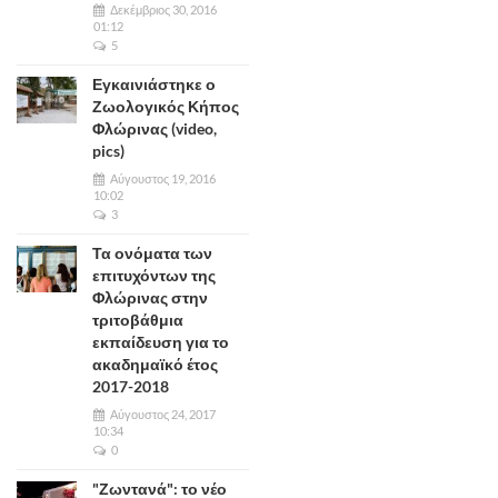
Δεκέμβριος 30, 2016
01:12
5
Εγκαινιάστηκε ο
Ζωολογικός Κήπος
Φλώρινας (video,
pics)
Αύγουστος 19, 2016
10:02
3
Τα ονόματα των
επιτυχόντων της
Φλώρινας στην
τριτοβάθμια
εκπαίδευση για το
ακαδημαϊκό έτος
2017-2018
Αύγουστος 24, 2017
10:34
0
"Ζωντανά": το νέο