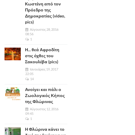
Κωστένη από τον
Πρόεδρο της
Δημοκρατίας (video,
pics)
Αύγουστος 28, 2016
08:56
1
Η... θεά Αφροδίτη
στις όχθες του
Σακουλέβα (pics)
Ιανουάριος 19, 2017
22:05
14
Ανοίγει και πάλι ο
Ζωολογικός Κήπος
της Φλώρινας
Αύγουστος 12, 2016
09:45
1
Η Φλώρινα κάνει το