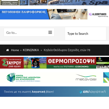
Go to...
Home
»
ΚΟΙΝΩΝΙΚΑ
»
Κηδεία Θεόδωρου Σαχινίδη, ετών 78