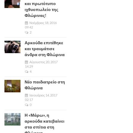
και πρωτότυπο
ιχθυοπωλείο της
Φλώρινας!
Νοέμβριος 18, 2016
09:42
2
Αρκούδα επιτέθηκε
και τραυμάτισε
άνδρα στη Φλώρινα
Αύγουστος 20, 2017
14:29
4
Νέο παιδιατρείο στη
Φλώρινα
Ιανουάριος 14, 2017
02:17
0
Η «Μάρω», η
αρκούδα κατεβαίνει
στα σπίτια στη
Φλώρινα -