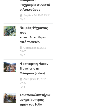
Ψυχραιμία συνιστά
ο Αρκτούρος
Απρίλιος 24, 2017 15:24
6
Νεκρός 49χρονος
που
καταπλακώθηκε
από τρακτέρ
Οκτώβριος 31, 2016
09:00
0
Η εκπομπή Happy
Traveller στη
Φλώρινα (video)
Δεκέμβριος 11, 2016
09:50
1
Τα αποκαλυπτήρια
μνημείου προς
τιμήν του Ηλία