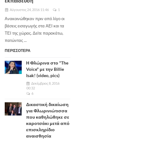
εκπαίδευση
Αύγουστος 24, 2016 11:46
1
Ανακοινώθηκαν πριν από λίγο οι
βάσεις εισαγωγής στα ΑΕΙ και τα
ΤΕΙ της χώρας. Δείτε παρακάτω,
πατώντας ...
ΠΕΡΙΣΣΟΤΕΡΑ
Η Φλώρινα στο "The
Voice" με την Billie
Isak! (video, pics)
Δεκέμβριος 8, 2016
00:32
6
Δικαστική δικαίωση
για Φλωρινιώτισσα
που καθηλώθηκε σε
καροτσάκι μετά από
επισκληρίδιο
αναισθησία