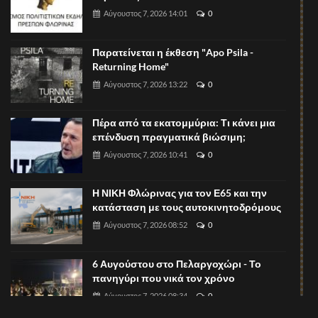
Αύγουστος 7, 2026 14:01
0
Παρατείνεται η έκθεση "Apo Psila -
Returning Home"
Αύγουστος 7, 2026 13:22
0
Πέρα από τα εκατομμύρια: Τι κάνει μια
επένδυση πραγματικά βιώσιμη;
Αύγουστος 7, 2026 10:41
0
Η ΝΙΚΗ Φλώρινας για τον Ε65 και την
κατάσταση με τους αυτοκινητοδρόμους
Αύγουστος 7, 2026 08:52
0
6 Αυγούστου στο Πελαργοχώρι - Το
πανηγύρι που νικά τον χρόνο
Αύγουστος 7, 2026 08:34
0