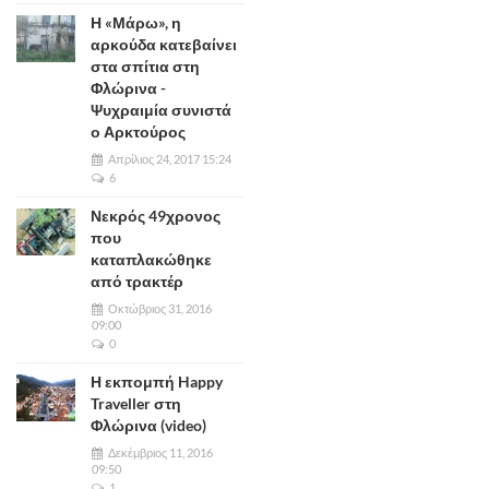
Η «Μάρω», η
αρκούδα κατεβαίνει
στα σπίτια στη
Φλώρινα -
Ψυχραιμία συνιστά
ο Αρκτούρος
Απρίλιος 24, 2017 15:24
6
Νεκρός 49χρονος
που
καταπλακώθηκε
από τρακτέρ
Οκτώβριος 31, 2016
09:00
0
Η εκπομπή Happy
Traveller στη
Φλώρινα (video)
Δεκέμβριος 11, 2016
09:50
1