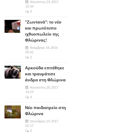
Αύγουστος 24, 2017
10:34
0
"Ζωντανά": το νέο
και πρωτότυπο
ιχθυοπωλείο της
Φλώρινας!
Νοέμβριος 18, 2016
09:42
2
Αρκούδα επιτέθηκε
και τραυμάτισε
άνδρα στη Φλώρινα
Αύγουστος 20, 2017
14:29
4
Νέο παιδιατρείο στη
Φλώρινα
Ιανουάριος 14, 2017
02:17
0