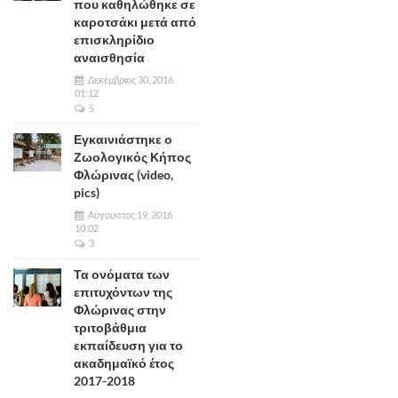
που καθηλώθηκε σε
καροτσάκι μετά από
επισκληρίδιο
αναισθησία
Δεκέμβριος 30, 2016
01:12
5
Εγκαινιάστηκε ο
Ζωολογικός Κήπος
Φλώρινας (video,
pics)
Αύγουστος 19, 2016
10:02
3
Τα ονόματα των
επιτυχόντων της
Φλώρινας στην
τριτοβάθμια
εκπαίδευση για το
ακαδημαϊκό έτος
2017-2018