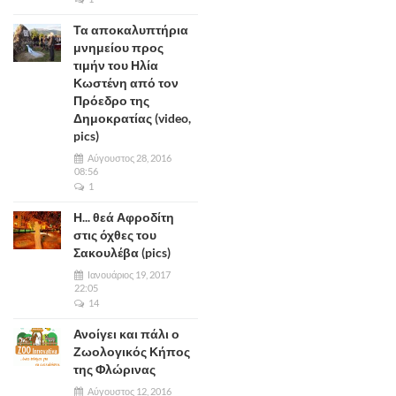
Τα αποκαλυπτήρια
μνημείου προς
τιμήν του Ηλία
Κωστένη από τον
Πρόεδρο της
Δημοκρατίας (video,
pics)
Αύγουστος 28, 2016
08:56
1
Η... θεά Αφροδίτη
στις όχθες του
Σακουλέβα (pics)
Ιανουάριος 19, 2017
22:05
14
Ανοίγει και πάλι ο
Ζωολογικός Κήπος
της Φλώρινας
Αύγουστος 12, 2016