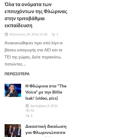
Όλα τα ονόματα των
επιτυχόντων της Φλώρινας
στην τριτοβάθμια
εκπαίδευση
Αύγουστος 24, 2016 11:46
1
Ανακοινώθηκαν πριν από λίγο οι
βάσεις εισαγωγής στα ΑΕΙ και τα
ΤΕΙ της χώρας. Δείτε παρακάτω,
πατώντας ...
ΠΕΡΙΣΣΟΤΕΡΑ
Η Φλώρινα στο "The
Voice" με την Billie
Isak! (video, pics)
Δεκέμβριος 8, 2016
00:32
6
Δικαστική δικαίωση
για Φλωρινιώτισσα