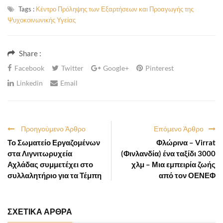
Tags :
Κέντρο Πρόληψης των Εξαρτήσεων και Προαγωγής της
Ψυχοκοινωνικής Υγείας
Share :
Facebook
Twitter
Google+
Pinterest
Linkedin
Email
Προηγούμενο Άρθρο
Επόμενο Άρθρο
Το Σωματείο Εργαζομένων
Φλώρινα – Virrat
στα Λιγνιτωρυχεία
(Φινλανδία) ένα ταξίδι 3000
Αχλάδας συμμετέχει στο
χλμ – Μια εμπειρία ζωής
συλλαλητήριο για τα Τέμπη
από τον ΟΕΝΕΦ
ΣΧΕΤΙΚΑ ΑΡΘΡΑ