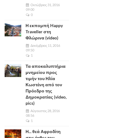
Οκτώβριος 31, 2016
09:00
0
Η εκπομπή Happy
Traveller στη
Φλώρινα (video)
Δεκέμβριος 11, 2016
09:50
1
Τα αποκαλυπτήρια
μνημείου προς
τιμήν του Ηλία
Κωστένη από τον
Πρόεδρο της
Δημοκρατίας (video,
pics)
Αύγουστος 28, 2016
08:56
1
Η... θεά Αφροδίτη
στις όχθες του