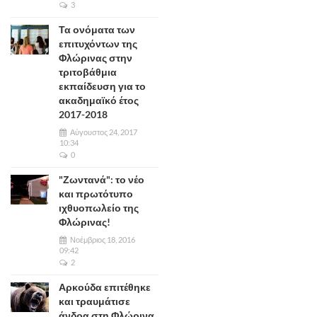
3
Τα ονόματα των
επιτυχόντων της
Φλώρινας στην
τριτοβάθμια
εκπαίδευση για το
ακαδημαϊκό έτος
2017-2018
Αύγουστος 24, 2017
10:34
0
"Ζωντανά": το νέο
και πρωτότυπο
ιχθυοπωλείο της
Φλώρινας!
Νοέμβριος 18, 2016
09:42
2
Αρκούδα επιτέθηκε
και τραυμάτισε
άνδρα στη Φλώρινα