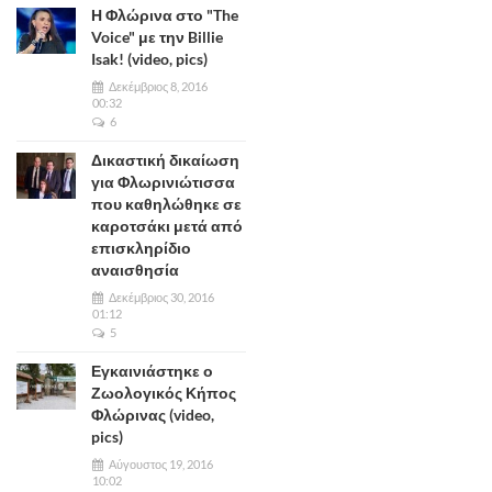
Η Φλώρινα στο "The
Voice" με την Billie
Isak! (video, pics)
Δεκέμβριος 8, 2016
00:32
6
Δικαστική δικαίωση
για Φλωρινιώτισσα
που καθηλώθηκε σε
καροτσάκι μετά από
επισκληρίδιο
αναισθησία
Δεκέμβριος 30, 2016
01:12
5
Εγκαινιάστηκε ο
Ζωολογικός Κήπος
Φλώρινας (video,
pics)
Αύγουστος 19, 2016
10:02