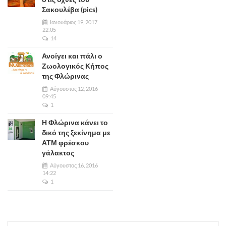
Σακουλέβα (pics)
Ιανουάριος 19, 2017
22:05
14
Ανοίγει και πάλι ο
Ζωολογικός Κήπος
της Φλώρινας
Αύγουστος 12, 2016
09:45
1
Η Φλώρινα κάνει το
δικό της ξεκίνημα με
ΑΤΜ φρέσκου
γάλακτος
Αύγουστος 16, 2016
14:22
1