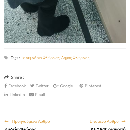
Tags :
1ο γυμνάσιο Φλώρινας
,
Δήμος Φλώρινας
Share :
Facebook
Twitter
Google+
Pinterest
Linkedin
Email
Προηγούμενο Άρθρο
Επόμενο Άρθρο
Κηδεία Φλώρας
ΔΕΥΑΦ: Διακοπή