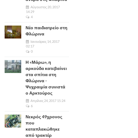
Αύγουστος 20, 2017
14:29
4
Νέο παιδιατρείο στη
Φλώρινα
Ιανουάριος 14, 2017
02:17
0
Η «Μάρω», η
αρκούδα κατεβαίνει
στα σπίτια στη
Φλώρινα -
Ψυχραιμία συνιστά
ο Αρκτούρος
Απρίλιος 24, 2017 15:24
6
Νεκρός 49χρονος
που
καταπλακώθηκε
από τρακτέρ