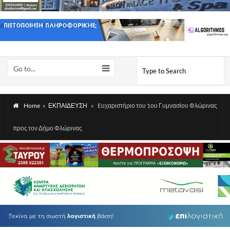
Go to...
Home
»
ΕΚΠΑΙΔΕΥΣΗ
»
Eυχαριστήριο του 1ου Γυμνασίου Φλώρινας
προς τον Δήμο Φλώρινας