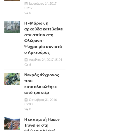
Ιανουάριος 14, 2017
02:17
0
Η «Μάρω», η
αρκούδα κατεβαίνει
στα σπίτια στη
Φλώρινα -
Ψυχραιμία συνιστά
ο Αρκτούρος
Απρίλιος 24, 2017 15:24
6
Νεκρός 49χρονος
που
καταπλακώθηκε
από τρακτέρ
Οκτώβριος 31, 2016
09:00
0
Η εκπομπή Happy
Traveller στη
Φλώρινα (video)