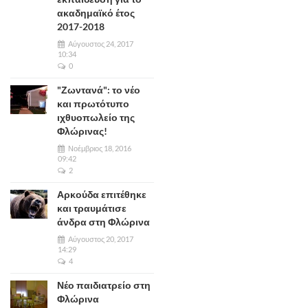
ακαδημαϊκό έτος
2017-2018
Αύγουστος 24, 2017
10:34
0
"Ζωντανά": το νέο
και πρωτότυπο
ιχθυοπωλείο της
Φλώρινας!
Νοέμβριος 18, 2016
09:42
2
Αρκούδα επιτέθηκε
και τραυμάτισε
άνδρα στη Φλώρινα
Αύγουστος 20, 2017
14:29
4
Νέο παιδιατρείο στη
Φλώρινα