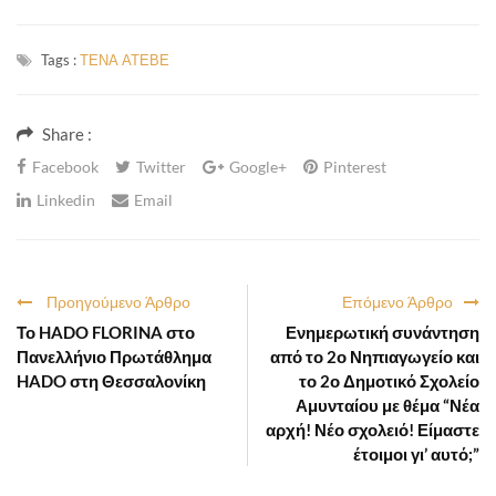
Tags :
ΤΕΝΑ ΑΤΕΒΕ
Share :
Facebook
Twitter
Google+
Pinterest
Linkedin
Email
Προηγούμενο Άρθρο
Επόμενο Άρθρο
Το HADO FLORINA στο
Ενημερωτική συνάντηση
Πανελλήνιο Πρωτάθλημα
από το 2ο Νηπιαγωγείο και
HADO στη Θεσσαλονίκη
το 2ο Δημοτικό Σχολείο
Αμυνταίου με θέμα “Νέα
αρχή! Νέο σχολειό! Είμαστε
έτοιμοι γι’ αυτό;”