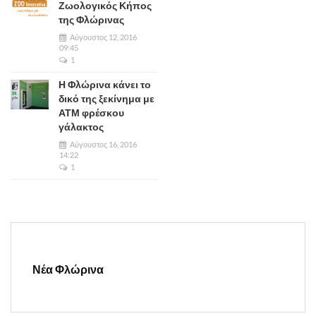
Ζωολογικός Κήπος
της Φλώρινας
Αύγουστος 12, 2016
09:45
1
Η Φλώρινα κάνει το
δικό της ξεκίνημα με
ΑΤΜ φρέσκου
γάλακτος
Αύγουστος 16, 2016
14:22
1
Νέα Φλώρινα