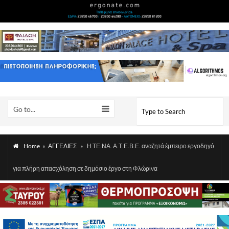
Go to...
Home
»
ΑΓΓΕΛΙΕΣ
»
Η ΤΕ.ΝΑ. Α.Τ.Ε.Β.Ε. αναζητά έμπειρο εργοδηγό
για πλήρη απασχόληση σε δημόσιο έργο στη Φλώρινα