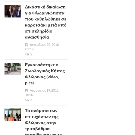
Δικαστική δικαίωση
για Φλωρινιώτισσα
που καθηλώθηκε σε
καροτσάκι μετά από
επισκληρίδιο
αναισθησία
Δεκέμβριος 30, 2016
01:12
5
Εγκαινιάστηκε ο
Ζωολογικός Κήπος
Φλώρινας (video,
pics)
Αύγουστος 19, 2016
10:02
3
Τα ονόματα των
επιτυχόντων της
Φλώρινας στην
τριτοβάθμια
εκπαίδευση για το