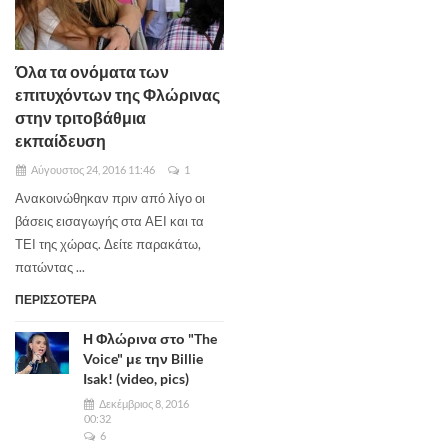
Όλα τα ονόματα των
επιτυχόντων της Φλώρινας
στην τριτοβάθμια
εκπαίδευση
Αύγουστος 24, 2016 11:46
1
Ανακοινώθηκαν πριν από λίγο οι
βάσεις εισαγωγής στα ΑΕΙ και τα
ΤΕΙ της χώρας. Δείτε παρακάτω,
πατώντας ...
ΠΕΡΙΣΣΟΤΕΡΑ
Η Φλώρινα στο "The
Voice" με την Billie
Isak! (video, pics)
Δεκέμβριος 8, 2016
00:32
6