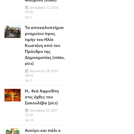
Δεκέμβριος 11, 2016
09:50
1
Τα αποκαλυπτήρια
μνημείου προς
τιμήν του Ηλία
Κωστένη από τον
Πρόεδρο της
Δημοκρατίας (video,
pics)
Αύγουστος 28, 2016
08:56
1
Η... θεά Αφροδίτη
στις όχθες του
Σακουλέβα (pics)
Ιανουάριος 19, 2017
22:05
14
Ανοίγει και πάλι ο