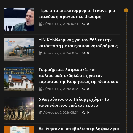
Πέρα από τα εκατομμύρια: Τι κάνει μια
επένδυση πραγματικά βιώσιμη;
Αύγουστος 7, 2026 10:41
0
Η ΝΙΚΗ Φλώρινας για τον Ε65 και την
κατάσταση με τους αυτοκινητοδρόμους
Αύγουστος 7, 2026 08:52
0
Τετραήμερες λατρευτικές και
πολιτιστικές εκδηλώσεις για τον
εορτασμό της Κοιμήσεως της Θεοτόκου
Αύγουστος 7, 2026 08:38
0
6 Αυγούστου στο Πελαργοχώρι - Το
πανηγύρι που νικά τον χρόνο
Αύγουστος 7, 2026 08:34
0
Ξεκίνησαν οι υποβολές περιλήψεων για