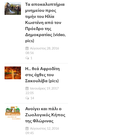
Τα αποκαλυπτήρια
μνημείου προς
τιμήν του Ηλία
Κωστένη από τον
Πρόεδρο της
Δημοκρατίας (video,
pics)
Αύγουστος 28, 2016
08:56
1
Η... θεά Αφροδίτη
στις όχθες του
Σακουλέβα (pics)
Ιανουάριος 19, 2017
22:05
14
Ανοίγει και πάλι ο
Ζωολογικός Κήπος
της Φλώρινας
Αύγουστος 12, 2016
09:45