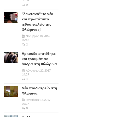
10:34
0
"Ζωντανά": το νέο
και πρωτότυπο
ιχθυοπωλείο της
Φλώρινας!
Νοέμβριος 18, 2016
09:42
2
Αρκούδα επιτέθηκε
και τραυμάτισε
άνδρα στη Φλώρινα
Αύγουστος 20, 2017
14:29
4
Νέο παιδιατρείο στη
Φλώρινα
Ιανουάριος 14, 2017
02:17
0