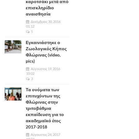
καροτσάκι μετά από
επισκληρίδιο
αναισθησία
Δεκέμβριος 30, 2016
01:12
5
Εγκαινιάστηκε ο
Ζωολογικός Κήπος
Φλώρινας (video,
pics)
Αύγουστος 19, 2016
10:02
3
Τα ονόματα των
επιτυχόντων της
Φλώρινας στην
τριτοβάθμια
εκπαίδευση για το
ακαδημαϊκό έτος
2017-2018
Αύγουστος 24, 2017