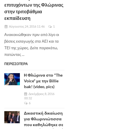
επιτυχόντων της Φλώρινας
στην τριτοβάθμια
εκπαίδευση
Αύγουστος 24, 2016 11:46
1
Ανακοινώθηκαν πριν από λίγο οι
βάσεις εισαγωγής στα ΑΕΙ και τα
ΤΕΙ της χώρας. Δείτε παρακάτω,
πατώντας ...
ΠΕΡΙΣΣΟΤΕΡΑ
Η Φλώρινα στο "The
Voice" με την Billie
Isak! (video, pics)
Δεκέμβριος 8, 2016
00:32
6
Δικαστική δικαίωση
για Φλωρινιώτισσα
που καθηλώθηκε σε