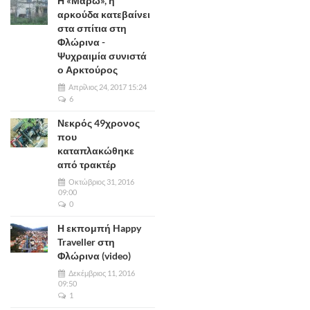
Η «Μάρω», η
αρκούδα κατεβαίνει
στα σπίτια στη
Φλώρινα -
Ψυχραιμία συνιστά
ο Αρκτούρος
Απρίλιος 24, 2017 15:24
6
Νεκρός 49χρονος
που
καταπλακώθηκε
από τρακτέρ
Οκτώβριος 31, 2016
09:00
0
Η εκπομπή Happy
Traveller στη
Φλώρινα (video)
Δεκέμβριος 11, 2016
09:50
1