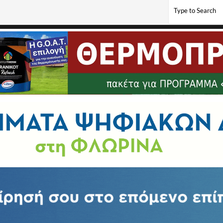
ην Κρύα Βρύση (pics)