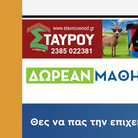
Home
»
ΑΘΛΗΤΙΚΑ
»
Οι Ελπίδες Φλώρινας ταξίδεψαν στ