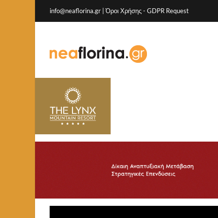
info@neaflorina.gr |
Όροι Χρήσης
-
GDPR Request