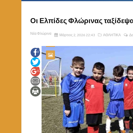
Οι Ελπίδες Φλώρινας ταξίδεψα
Νέα Φλώρινα
Μάρτιος 2, 2026 22:43
ΑΘΛΗΤΙΚΑ
Δε
0
0