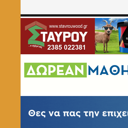
Home
»
ΠΕΡΙΒΑΛΛΟΝ
»
Wildlife Summer Camp για εφήβ