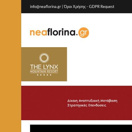
info@neaflorina.gr |
Όροι Χρήσης
-
GDPR Request