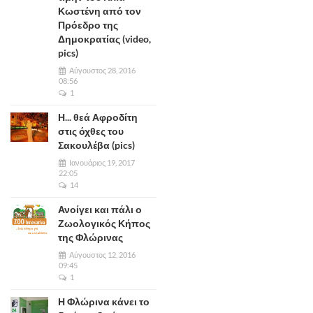
Κωστένη από τον
Πρόεδρο της
Δημοκρατίας (video,
pics)
Αύγουστος 28, 2016
08:56
1
Η... θεά Αφροδίτη
στις όχθες του
Σακουλέβα (pics)
Ιανουάριος 19, 2017
22:05
14
Ανοίγει και πάλι ο
Ζωολογικός Κήπος
της Φλώρινας
Αύγουστος 12, 2016
09:45
1
Η Φλώρινα κάνει το