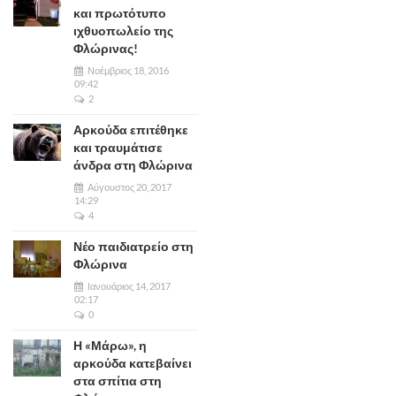
και πρωτότυπο
ιχθυοπωλείο της
Φλώρινας!
Νοέμβριος 18, 2016
09:42
2
Αρκούδα επιτέθηκε
και τραυμάτισε
άνδρα στη Φλώρινα
Αύγουστος 20, 2017
14:29
4
Νέο παιδιατρείο στη
Φλώρινα
Ιανουάριος 14, 2017
02:17
0
Η «Μάρω», η
αρκούδα κατεβαίνει
στα σπίτια στη