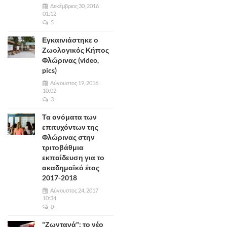
Δεκέμβριος 30, 2016
01:12
5
Εγκαινιάστηκε ο
Ζωολογικός Κήπος
Φλώρινας (video,
pics)
Αύγουστος 19, 2016
10:02
3
Τα ονόματα των
επιτυχόντων της
Φλώρινας στην
τριτοβάθμια
εκπαίδευση για το
ακαδημαϊκό έτος
2017-2018
Αύγουστος 24, 2017
10:34
0
"Ζωντανά": το νέο