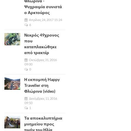
Φλώρινα -
Ψυχραιμία συνιστά
ο Αρκτούρος
Απρίλιος 24, 2017 15:24
6
Νεκρός 49χρονος
που
καταπλακώθηκε
από τρακτέρ
Οκτώβριος 31, 2016
09:00
0
Η εκπομπή Happy
Traveller στη
Φλώρινα (video)
Δεκέμβριος 11, 2016
09:50
1
Τα αποκαλυπτήρια
μνημείου προς
τιμήν του Ηλία