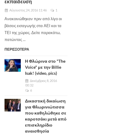
εκπαίδευση
Αύγουστος 24, 2016 11:46
1
Ανακοινώθηκαν πριν από λίγο οι
βάσεις εισαγωγής στα ΑΕΙ και τα
ΤΕΙ της χώρας. Δείτε παρακάτω,
πατώντας ...
ΠΕΡΙΣΣΟΤΕΡΑ
Η Φλώρινα στο "The
Voice" με την Billie
Isak! (video, pics)
Δεκέμβριος 8, 2016
00:32
6
Δικαστική δικαίωση
για Φλωρινιώτισσα
που καθηλώθηκε σε
καροτσάκι μετά από
επισκληρίδιο
αναισθησία