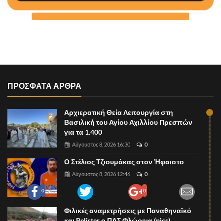
ΠΡΟΣΦΑΤΑ ΑΡΘΡΑ
Αρχιερατική Θεία Λειτουργία στη
Βασιλική του Αγίου Αχιλλίου Πρεσπών
για τα 1.400
Αύγουστος 8, 2026 16:30
0
Ο Στέλιος Τζιουμάκας στον Ήφαιστο
Αύγουστος 8, 2026 12:46
0
0
0
Φιλικές αναμετρήσεις με Παναθηναϊκό
και Pelister ο ΠΑΣ Φλώρινα (pics)