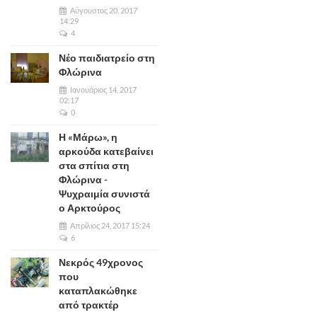
Αύγουστος 20, 2017
14:29
4
Νέο παιδιατρείο στη
Φλώρινα
Ιανουάριος 14, 2017
02:17
0
Η «Μάρω», η
αρκούδα κατεβαίνει
στα σπίτια στη
Φλώρινα -
Ψυχραιμία συνιστά
ο Αρκτούρος
Απρίλιος 24, 2017 15:24
6
Νεκρός 49χρονος
που
καταπλακώθηκε
από τρακτέρ