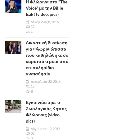
Η Φλώρινα στο "The
Voice" με την Billie
Isak! (video, pics)
Δεκέμβριος 8, 2016
00:32
6
Δικαστική δικαίωση
για Φλωρινιώτισσα
που καθηλώθηκε σε
καροτσάκι μετά από
επισκληρίδιο
αναισθησία
Δεκέμβριος 30, 2016
01:12
5
Εγκαινιάστηκε ο
Ζωολογικός Κήπος
Φλώρινας (video,
pics)
Αύγουστος 19, 2016
10:02
3