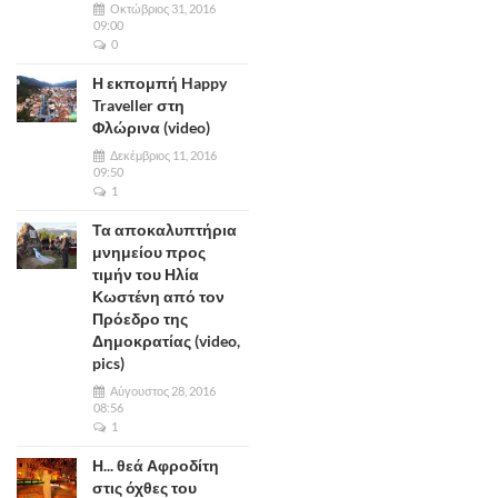
Οκτώβριος 31, 2016
09:00
0
Η εκπομπή Happy
Traveller στη
Φλώρινα (video)
Δεκέμβριος 11, 2016
09:50
1
Τα αποκαλυπτήρια
μνημείου προς
τιμήν του Ηλία
Κωστένη από τον
Πρόεδρο της
Δημοκρατίας (video,
pics)
Αύγουστος 28, 2016
08:56
1
Η... θεά Αφροδίτη
στις όχθες του