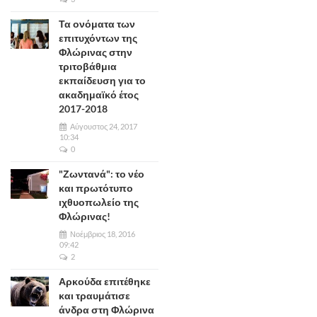
Τα ονόματα των
επιτυχόντων της
Φλώρινας στην
τριτοβάθμια
εκπαίδευση για το
ακαδημαϊκό έτος
2017-2018
Αύγουστος 24, 2017
10:34
0
"Ζωντανά": το νέο
και πρωτότυπο
ιχθυοπωλείο της
Φλώρινας!
Νοέμβριος 18, 2016
09:42
2
Αρκούδα επιτέθηκε
και τραυμάτισε
άνδρα στη Φλώρινα