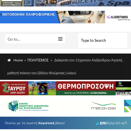
Go to...
Home
»
ΠΟΛΙΤΙΣΜΟΣ
»
Διάκριση του 15χρονου Αλέξανδρου Αγγελή,
μαθητή πιάνου του Ωδείου Φλώρινας (video)