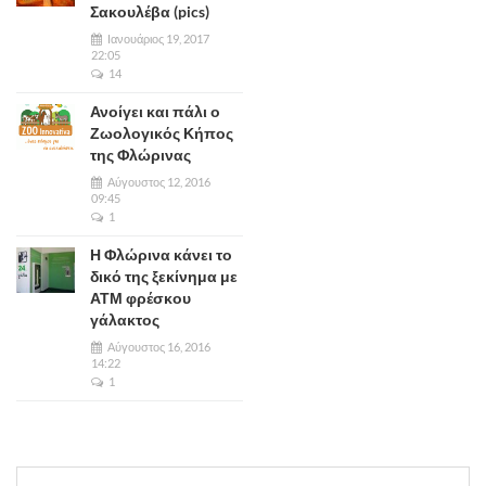
Σακουλέβα (pics)
Ιανουάριος 19, 2017
22:05
14
Ανοίγει και πάλι ο
Ζωολογικός Κήπος
της Φλώρινας
Αύγουστος 12, 2016
09:45
1
Η Φλώρινα κάνει το
δικό της ξεκίνημα με
ΑΤΜ φρέσκου
γάλακτος
Αύγουστος 16, 2016
14:22
1