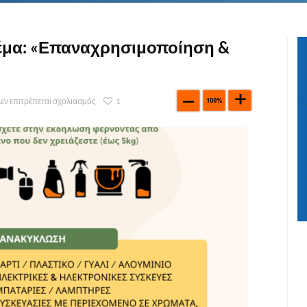
έμα: «Επαναχρησιμοποίηση &
εν επιτρέπεται σχολιασμός
1