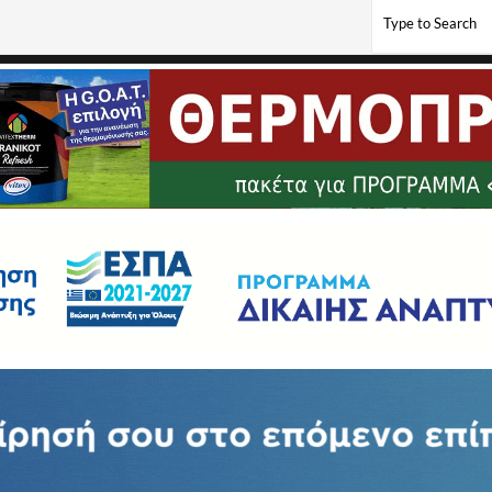
α: «Επαναχρησιμοποίηση & Ανακύκλωση στην πράξη»