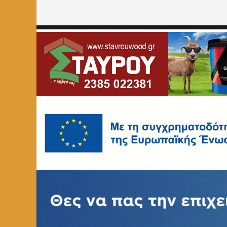
Home
»
ΠΕΡΙΒΑΛΛΟΝ
»
Εκδήλωση στο Αμμοχώρι με θέμ