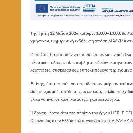
Την
Τρίτη
1
2
Μαΐου 202
6
και ώρες
1
0
:
00
–
13:00
, θα λ
χρήσεων
, ενημερωτική εκδήλωση από τη ΔΙΑΔΥΜΑ σε 
Οι πολίτες θα μπορούν να παραδώσουν για ανακύκλω
πλαστικό, αλουμίνιο), απόβλητα ειδικών κατηγοριώ
λαμπτήρες, συσκευασίες με υπολειπόμενο περιεχόμενο σ
Επίσης, θα μπορούν να παραδώσουν μικροαντικείμενα,
είδη ρουχισμού, υπόδησης, αξεσουάρ, βιβλία, παιχνίδι
υλικά να είναι σε καλή κατάσταση και λειτουργικά.
Η δράση υλοποιείται στο πλαίσιο του έργου LIFE-IP CEI
Οικονομίας στην Ελλάδα σε συνεργασία της ΔΙΑΔΥΜΑ Α