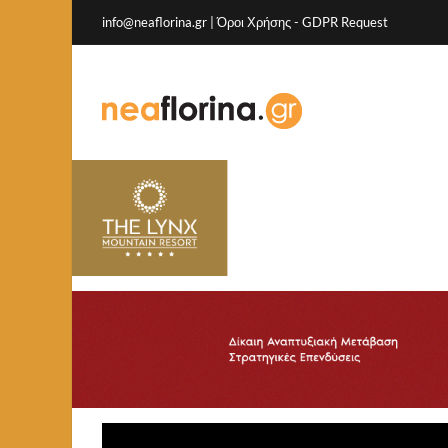
info@neaflorina.gr |
Όροι Χρήσης
-
GDPR Request