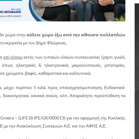
άβει χώρα στην
αύλειο χώρο έξω από την αίθουσα πολλαπλών
συνεργασία με τον Δήμο Φλώρινας.
ση
επί τόπου
εκτός των τυπικών υλικών συσκευασίας (χαρτί, γυαλί,
ν όπως ηλεκτρικές & ηλεκτρονικές μικροσυσκευές, μπαταρίες,
ε χρώματα, βαφές, καθαριστικά και καλλυντικά.
 μέχρι περίπου 5 κιλά, προς επαναχρησιμοποίηση. Ενδεικτικά:
α, διακοσμητικά, οικιακά σκεύη, κλπ. Απαραίτητη προϋπόθεση τα
-Greece – (LIFE18 IPE/GR/000013) για την εφαρμογή της Κυκλικής
Ε με την Ανακύκλωση Συσκευών Α.Ε. και την ΑΦΗΣ Α.Ε.