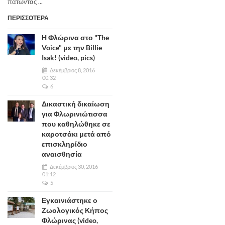
πατώντας ...
ΠΕΡΙΣΣΟΤΕΡΑ
Η Φλώρινα στο "The
Voice" με την Billie
Isak! (video, pics)
Δεκέμβριος 8, 2016
00:32
6
Δικαστική δικαίωση
για Φλωρινιώτισσα
που καθηλώθηκε σε
καροτσάκι μετά από
επισκληρίδιο
αναισθησία
Δεκέμβριος 30, 2016
01:12
5
Εγκαινιάστηκε ο
Ζωολογικός Κήπος
Φλώρινας (video,