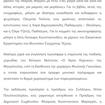
βιβλίου της Μάγδας Μάγγου με τίτλο «Πες γιαγιά ξανά και ξανά και
άλλες ιστορίες για μικρούς και μεγάλους». Για το βιβλίο, εκτός της
συγγραφέως, μίλησε με ιδιαίτερη ευαισθησία και ενδιαφέρον η
ψυχολόγος Ολυμπία Τσάτσα, ενώ γραπτώς απέστειλαν τις
εντυπώσεις τους η Χαρά Δημητρακούδη, Παιδαγωγός – Θεολόγος,
και η Όλγα Τζέτζη, Παιδίατρος. Για το κομμάτι της εικονογράφησης
μίλησε η Λέτη Λούκαρη Κωνσταντινίδου, εκ μέρους του Εικαστικού
Εργαστηρίου του Μουσείου Σύγχρονης Τέχνης.
Ιδιαίτερη χαρά και συγκίνηση προσέφερε η παρουσία της παιδικής
χορωδίας του Κέντρου Νεότητας «Ο Άγιος Κήρυκος» της
Μητρόπολης, υπό τη διεύθυνση της χοράρχου Φωτεινής Γκιουλέκα,
η οποία παρουσίασε ένα όμορφο μουσικό πρόγραμμα και
απέσπασε το θερμό χειροκρότημα των παρευρισκομένων.
Την εκδήλωση προλόγισε η πρόεδρος του Συλλόγου, Ντίνα
Πουλπούλογλου, ενώ χαιρετισμό απηύθυναν ο Πρόεδρος του
Δημοτικού Συμβουλίου Φλώρινας Κωνσταντίνος Μαραγγός, η