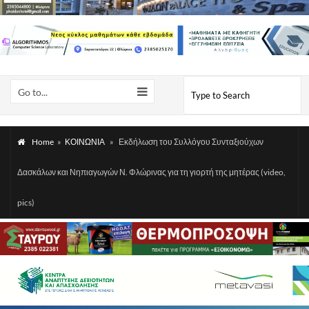
Go to...
Home
»
ΚΟΙΝΩΝΙΑ
»
Εκδήλωση του Συλλόγου Συνταξιούχων
Δασκάλων και Νηπιαγωγών Ν. Φλώρινας για τη γιορτή της μητέρας (video,
pics)