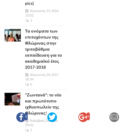
pics)
Αύγουστος 19, 2016
10:02
3
Τα ονόματα των
επιτυχόντων της
Φλώρινας στην
τριτοβάθμια
εκπαίδευση για το
ακαδημαϊκό έτος
2017-2018
Αύγουστος 24, 2017
10:34
0
"Ζωντανά": το νέο
και πρωτότυπο
ιχθυοπωλείο της
Φλώρινας!
0
0
Νοέμβριος 18, 2016
09:42
2