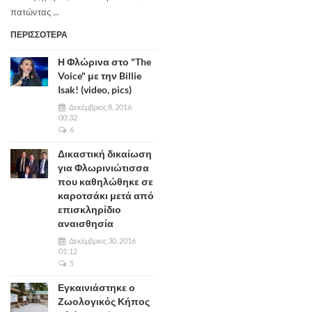
πατώντας ...
ΠΕΡΙΣΣΟΤΕΡΑ
Η Φλώρινα στο "The
Voice" με την Billie
Isak! (video, pics)
Δεκέμβριος 8, 2016
00:32
6
Δικαστική δικαίωση
για Φλωρινιώτισσα
που καθηλώθηκε σε
καροτσάκι μετά από
επισκληρίδιο
αναισθησία
Δεκέμβριος 30, 2016
01:12
5
Εγκαινιάστηκε ο
Ζωολογικός Κήπος