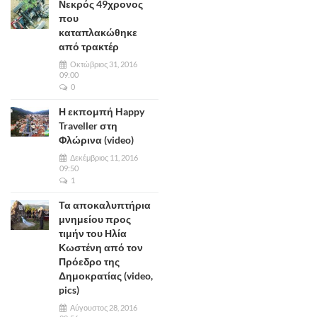
Νεκρός 49χρονος
που
καταπλακώθηκε
από τρακτέρ
Οκτώβριος 31, 2016
09:00
0
Η εκπομπή Happy
Traveller στη
Φλώρινα (video)
Δεκέμβριος 11, 2016
09:50
1
Τα αποκαλυπτήρια
μνημείου προς
τιμήν του Ηλία
Κωστένη από τον
Πρόεδρο της
Δημοκρατίας (video,
pics)
Αύγουστος 28, 2016