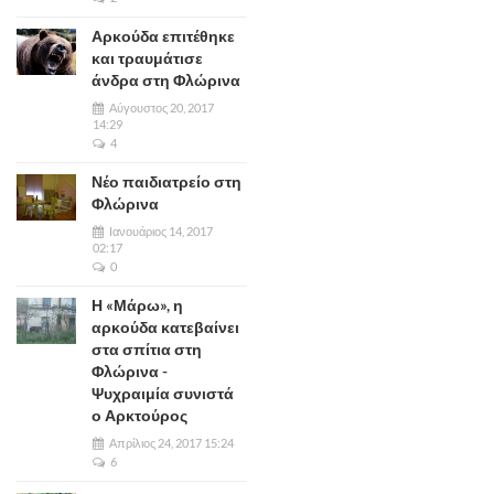
Αρκούδα επιτέθηκε
και τραυμάτισε
άνδρα στη Φλώρινα
Αύγουστος 20, 2017
14:29
4
Νέο παιδιατρείο στη
Φλώρινα
Ιανουάριος 14, 2017
02:17
0
Η «Μάρω», η
αρκούδα κατεβαίνει
στα σπίτια στη
Φλώρινα -
Ψυχραιμία συνιστά
ο Αρκτούρος
Απρίλιος 24, 2017 15:24
6