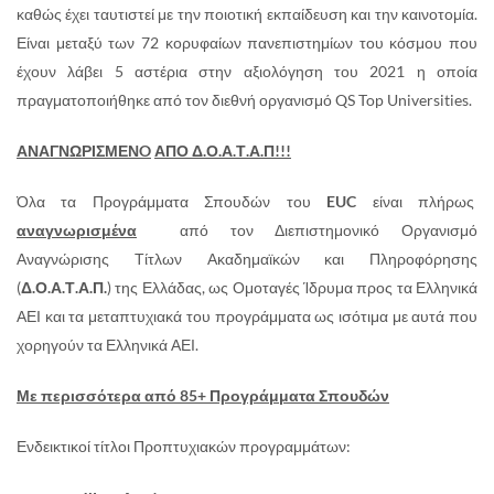
καθώς έχει ταυτιστεί με την ποιοτική εκπαίδευση και την καινοτομία.
Είναι μεταξύ των 72 κορυφαίων πανεπιστημίων του κόσμου που
έχουν λάβει 5 αστέρια στην αξιολόγηση του 2021 η οποία
πραγματοποιήθηκε από τον διεθνή οργανισμό QS Top Universities.
ΑΝΑΓΝΩΡΙΣΜΕΝ
O
ΑΠΟ Δ.Ο.Α.Τ.Α.Π!!!
Όλα τα Προγράμματα Σπουδών του
EUC
είναι πλήρως
αναγνωρισμένα
από τον Διεπιστημονικό Οργανισμό
Αναγνώρισης Τίτλων Ακαδημαϊκών και Πληροφόρησης
(
Δ.Ο.Α.Τ.Α.Π.
) της Ελλάδας, ως Ομοταγές Ίδρυμα προς τα Ελληνικά
ΑΕΙ και τα μεταπτυχιακά του προγράμματα ως ισότιμα με αυτά που
χορηγούν τα Ελληνικά ΑΕΙ.
Με περισσότερα από 85+ Προγράμματα Σπουδών
Ενδεικτικοί τίτλοι Προπτυχιακών προγραμμάτων: