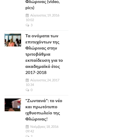
Φλώρινας (video,
pics)
Αύγουστος 19, 2016
10:02
3
Τα ονόματα των
επιτυχόντων της
Φλώρινας στην
τριτοβάθμια
εκπαίδευση για το
ακαδημαϊκό έτος
2017-2018
Αύγουστος 24, 2017
10:34
0
"Ζωντανά": το νέο
και πρωτότυπο
ιχθυοπωλείο της
Φλώρινας!
Νοέμβριος 18, 2016
09:42
2