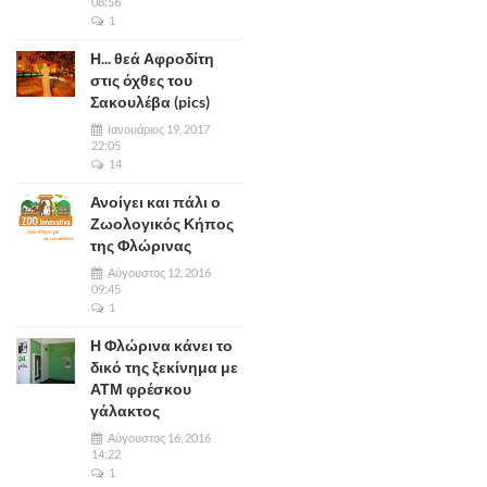
08:56
1
Η... θεά Αφροδίτη
στις όχθες του
Σακουλέβα (pics)
Ιανουάριος 19, 2017
22:05
14
Ανοίγει και πάλι ο
Ζωολογικός Κήπος
της Φλώρινας
Αύγουστος 12, 2016
09:45
1
Η Φλώρινα κάνει το
δικό της ξεκίνημα με
ΑΤΜ φρέσκου
γάλακτος
Αύγουστος 16, 2016
14:22
1