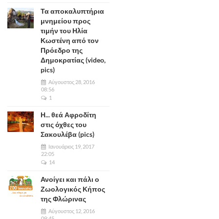
Τα αποκαλυπτήρια
μνημείου προς
τιμήν του Ηλία
Κωστένη από τον
Πρόεδρο της
Δημοκρατίας (video,
pics)
Αύγουστος 28, 2016
08:56
1
Η... θεά Αφροδίτη
στις όχθες του
Σακουλέβα (pics)
Ιανουάριος 19, 2017
22:05
14
Ανοίγει και πάλι ο
Ζωολογικός Κήπος
της Φλώρινας
Αύγουστος 12, 2016
09:45