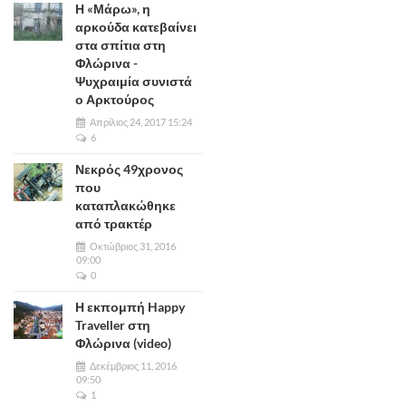
Η «Μάρω», η
αρκούδα κατεβαίνει
στα σπίτια στη
Φλώρινα -
Ψυχραιμία συνιστά
ο Αρκτούρος
Απρίλιος 24, 2017 15:24
6
Νεκρός 49χρονος
που
καταπλακώθηκε
από τρακτέρ
Οκτώβριος 31, 2016
09:00
0
Η εκπομπή Happy
Traveller στη
Φλώρινα (video)
Δεκέμβριος 11, 2016
09:50
1