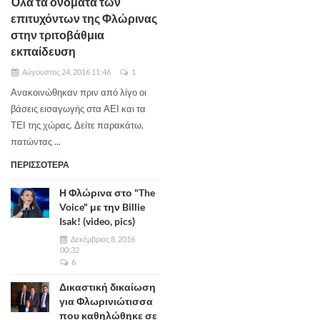
Όλα τα ονόματα των
επιτυχόντων της Φλώρινας
στην τριτοβάθμια
εκπαίδευση
Αύγουστος 24, 2016 11:46
1
Ανακοινώθηκαν πριν από λίγο οι
βάσεις εισαγωγής στα ΑΕΙ και τα
ΤΕΙ της χώρας. Δείτε παρακάτω,
πατώντας ...
ΠΕΡΙΣΣΟΤΕΡΑ
Η Φλώρινα στο "The
Voice" με την Billie
Isak! (video, pics)
Δεκέμβριος 8, 2016
00:32
6
Δικαστική δικαίωση
για Φλωρινιώτισσα
που καθηλώθηκε σε