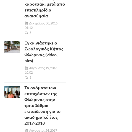
καροτσάκι μετά από
επισκληρίδιο
αναισθησία
Δεκέμβριος 30, 2016
01:12
5
Εγκαινιάστηκε ο
Ζωολογικός Κήπος
Φλώρινας (video,
pics)
Αύγουστος 19, 2016
10:02
3
Τα ονόματα των
επιτυχόντων της
Φλώρινας στην
τριτοβάθμια
εκπαίδευση για το
ακαδημαϊκό έτος
2017-2018
Αύγουστος 24, 2017