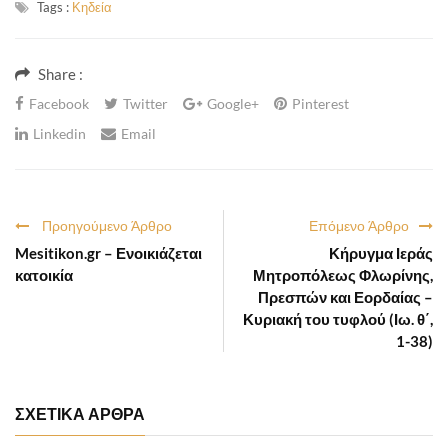
Tags :
Κηδεία
Share :
Facebook
Twitter
Google+
Pinterest
Linkedin
Email
Προηγούμενο Άρθρο
Επόμενο Άρθρο
Mesitikon.gr – Ενοικιάζεται
Κήρυγμα Ιεράς
κατοικία
Μητροπόλεως Φλωρίνης,
Πρεσπών και Εορδαίας –
Κυριακή του τυφλού (Ιω. θ΄,
1-38)
ΣΧΕΤΙΚΑ ΑΡΘΡΑ