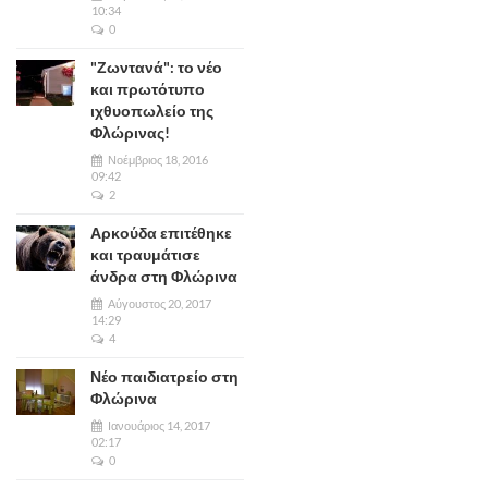
10:34
0
"Ζωντανά": το νέο
και πρωτότυπο
ιχθυοπωλείο της
Φλώρινας!
Νοέμβριος 18, 2016
09:42
2
Αρκούδα επιτέθηκε
και τραυμάτισε
άνδρα στη Φλώρινα
Αύγουστος 20, 2017
14:29
4
Νέο παιδιατρείο στη
Φλώρινα
Ιανουάριος 14, 2017
02:17
0