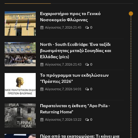
Ευχαριστήριο προς το Γενικό
Νοσοκομείο Φλώρινας
Αύγουστος 7, 2026 21:45
0
North - South EcoBridge: Ένα ταξίδι
βιωσιμότητας μεταξύ Σουηδίας και
Ελλάδας (pics)
Αύγουστος 7, 2026 21:43
0
Το πρόγραμμα των εκδηλώσεων
"Πρέσπες 2026"
Αύγουστος 7, 2026 14:01
0
Παρατείνεται η έκθεση "Apo Psila -
Returning Home"
Αύγουστος 7, 2026 13:22
0
Πέρα από τα εκατομμύρια: Τι κάνει μια