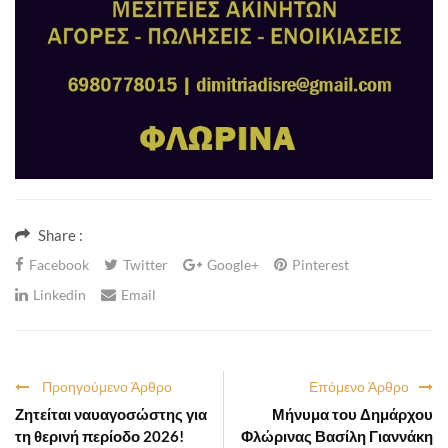
Share :
Facebook
Twitter
Google+
Pinterest
Linkedin
Email
Προηγούμενο Άρθρο
Επόμενο Άρθρο
Ζητείται ναυαγοσώστης για
Μήνυμα του Δημάρχου
τη θερινή περίοδο 2026!
Φλώρινας Βασίλη Γιαννάκη