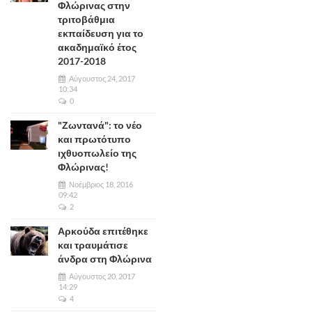
Φλώρινας στην
τριτοβάθμια
εκπαίδευση για το
ακαδημαϊκό έτος
2017-2018
Αύγουστος 24, 2017
10:34
0
"Ζωντανά": το νέο
και πρωτότυπο
ιχθυοπωλείο της
Φλώρινας!
Νοέμβριος 18, 2016
09:42
2
Αρκούδα επιτέθηκε
και τραυμάτισε
άνδρα στη Φλώρινα
Αύγουστος 20, 2017
14:29
4