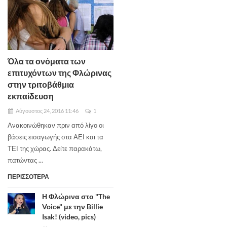
Όλα τα ονόματα των
επιτυχόντων της Φλώρινας
στην τριτοβάθμια
εκπαίδευση
Αύγουστος 24, 2016 11:46
1
Ανακοινώθηκαν πριν από λίγο οι
βάσεις εισαγωγής στα ΑΕΙ και τα
ΤΕΙ της χώρας. Δείτε παρακάτω,
πατώντας ...
ΠΕΡΙΣΣΟΤΕΡΑ
Η Φλώρινα στο "The
Voice" με την Billie
Isak! (video, pics)