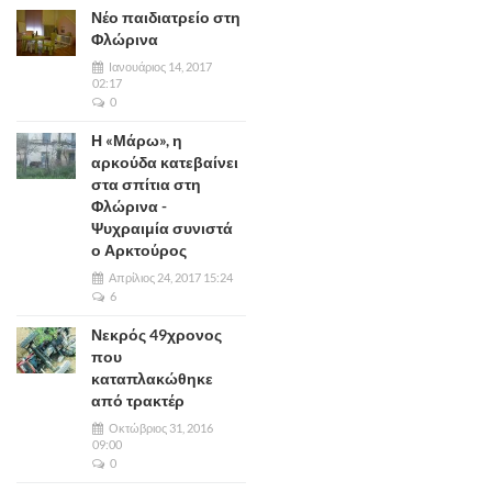
Νέο παιδιατρείο στη
Φλώρινα
Ιανουάριος 14, 2017
02:17
0
Η «Μάρω», η
αρκούδα κατεβαίνει
στα σπίτια στη
Φλώρινα -
Ψυχραιμία συνιστά
ο Αρκτούρος
Απρίλιος 24, 2017 15:24
6
Νεκρός 49χρονος
που
καταπλακώθηκε
από τρακτέρ
Οκτώβριος 31, 2016
09:00
0