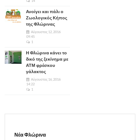
14
Ανοίγει και πάλι ο
Ζωολογικός Κήπος
της Φλώρινας
Αύγουστος 12, 2016
09:45
1
Η Φλώρινα κάνει το
δικό της ξεκίνημα με
ΑΤΜ φρέσκου
γάλακτος
Αύγουστος 16, 2016
14:22
1
Νέα Φλώρινα