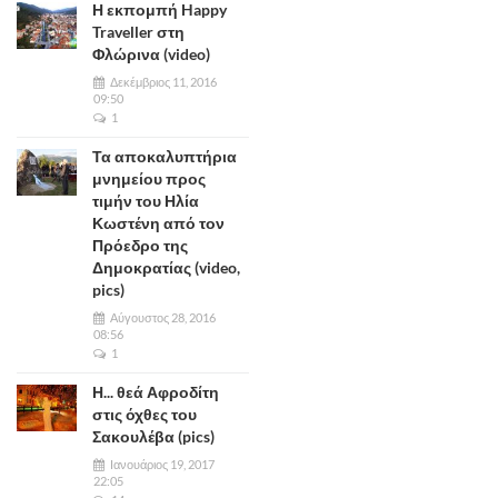
Η εκπομπή Happy
Traveller στη
Φλώρινα (video)
Δεκέμβριος 11, 2016
09:50
1
Τα αποκαλυπτήρια
μνημείου προς
τιμήν του Ηλία
Κωστένη από τον
Πρόεδρο της
Δημοκρατίας (video,
pics)
Αύγουστος 28, 2016
08:56
1
Η... θεά Αφροδίτη
στις όχθες του
Σακουλέβα (pics)
Ιανουάριος 19, 2017
22:05