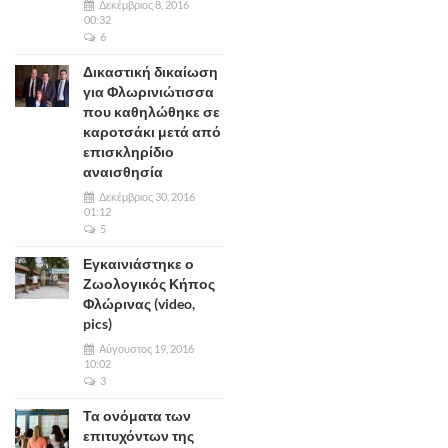
Δεκέμβριος 8, 2016
00:32
6
Δικαστική δικαίωση
για Φλωρινιώτισσα
που καθηλώθηκε σε
καροτσάκι μετά από
επισκληρίδιο
αναισθησία
Δεκέμβριος 30, 2016
01:12
5
Εγκαινιάστηκε ο
Ζωολογικός Κήπος
Φλώρινας (video,
pics)
Αύγουστος 19, 2016
10:02
3
Τα ονόματα των
επιτυχόντων της