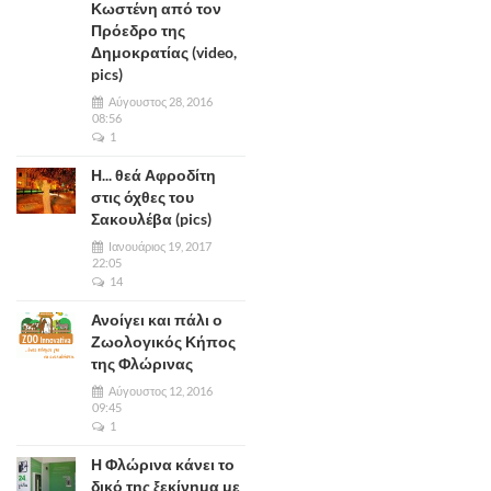
Κωστένη από τον
Πρόεδρο της
Δημοκρατίας (video,
pics)
Αύγουστος 28, 2016
08:56
1
Η... θεά Αφροδίτη
στις όχθες του
Σακουλέβα (pics)
Ιανουάριος 19, 2017
22:05
14
Ανοίγει και πάλι ο
Ζωολογικός Κήπος
της Φλώρινας
Αύγουστος 12, 2016
09:45
1
Η Φλώρινα κάνει το
δικό της ξεκίνημα με