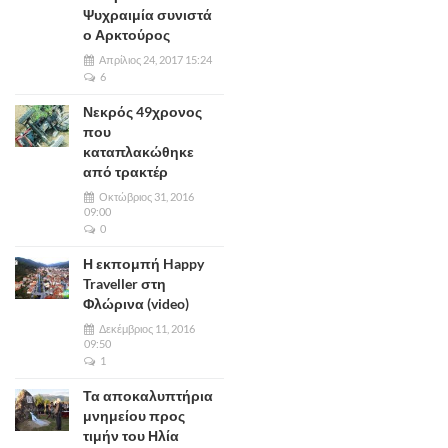
Ψυχραιμία συνιστά
ο Αρκτούρος
Απρίλιος 24, 2017 15:24
6
Νεκρός 49χρονος
που
καταπλακώθηκε
από τρακτέρ
Οκτώβριος 31, 2016
09:00
0
Η εκπομπή Happy
Traveller στη
Φλώρινα (video)
Δεκέμβριος 11, 2016
09:50
1
Τα αποκαλυπτήρια
μνημείου προς
τιμήν του Ηλία