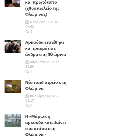
και πρωτότυπο
ιχθυοπωλείο της
Φλώρινας!
Νοέμβριος 18, 2016
09:42
2
Αρκούδα επιτέθηκε
και τραυμάτισε
άνδρα στη Φλώρινα
Αύγουστος 20, 2017
14:29
4
Νέο παιδιατρείο στη
Φλώρινα
Ιανουάριος 14, 2017
02:17
0
Η «Μάρω», η
αρκούδα κατεβαίνει
στα σπίτια στη
Φλώρινα -