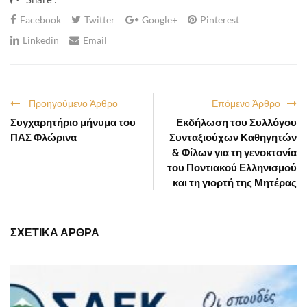
Facebook
Twitter
Google+
Pinterest
Linkedin
Email
Προηγούμενο Άρθρο
Επόμενο Άρθρο
Συγχαρητήριο μήνυμα του
Εκδήλωση του Συλλόγου
ΠΑΣ Φλώρινα
Συνταξιούχων Καθηγητών
& Φίλων για τη γενοκτονία
του Ποντιακού Ελληνισμού
και τη γιορτή της Μητέρας
ΣΧΕΤΙΚΑ ΑΡΘΡΑ