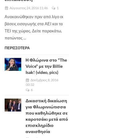
Αύγουστος 24, 2016 11:46
1
Ανακοινώθηκαν πριν από λίγο οι
βάσεις εισαγωγής στα ΑΕΙ και τα
ΤΕΙ της χώρας. Δείτε παρακάτω,
πατώντας ...
ΠΕΡΙΣΣΟΤΕΡΑ
Η Φλώρινα στο "The
Voice" με την Billie
Isak! (video, pics)
Δεκέμβριος 8, 2016
00:32
6
Δικαστική δικαίωση
για Φλωρινιώτισσα
που καθηλώθηκε σε
καροτσάκι μετά από
επισκληρίδιο
αναισθησία