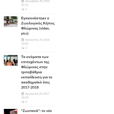
Δεκέμβριος 30, 2016
01:12
5
Εγκαινιάστηκε ο
Ζωολογικός Κήπος
Φλώρινας (video,
pics)
Αύγουστος 19, 2016
10:02
3
Τα ονόματα των
επιτυχόντων της
Φλώρινας στην
τριτοβάθμια
εκπαίδευση για το
ακαδημαϊκό έτος
2017-2018
Αύγουστος 24, 2017
10:34
0
"Ζωντανά": το νέο