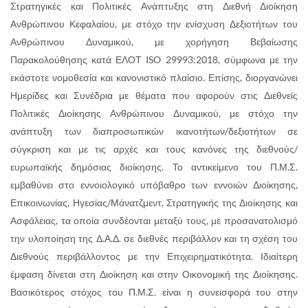
Στρατηγικές και Πολιτικές Ανάπτυξης στη Διεθνή Διοίκηση
Ανθρώπινου Κεφαλαίου, με στόχο την ενίσχυση Δεξιοτήτων του
Ανθρώπινου Δυναμικού, με χορήγηση Βεβαίωσης
Παρακολούθησης κατά ΕΛΟΤ ISO 29993:2018, σύμφωνα με την
εκάστοτε νομοθεσία και κανονιστικό πλαίσιο. Επίσης, διοργανώνει
Ημερίδες και Συνέδρια με θέματα που αφορούν στις Διεθνείς
Πολιτικές Διοίκησης Ανθρώπινου Δυναμικού, με στόχο την
ανάπτυξη των διαπροσωπικών ικανοτήτων/δεξιοτήτων σε
σύγκριση και με τις αρχές και τους κανόνες της διεθνούς/
ευρωπαϊκής δημόσιας διοίκησης. Το αντικείμενο του Π.Μ.Σ.
εμβαθύνει στο εννοιολογικό υπόβαθρο των εννοιών Διοίκησης,
Επικοινωνίας, Ηγεσίας/Μάνατζμεντ, Στρατηγικής της Διοίκησης και
Ασφάλειας, τα οποία συνδέονται μεταξύ τους, με προσανατολισμό
την υλοποίηση της Δ.Α.Δ. σε διεθνές περιβάλλον και τη σχέση του
Διεθνούς περιβάλλοντος με την Επιχειρηματικότητα. Ιδιαίτερη
έμφαση δίνεται στη Διοίκηση και στην Οικονομική της Διοίκησης.
Βασικότερος στόχος του Π.Μ.Σ. είναι η συνεισφορά του στην