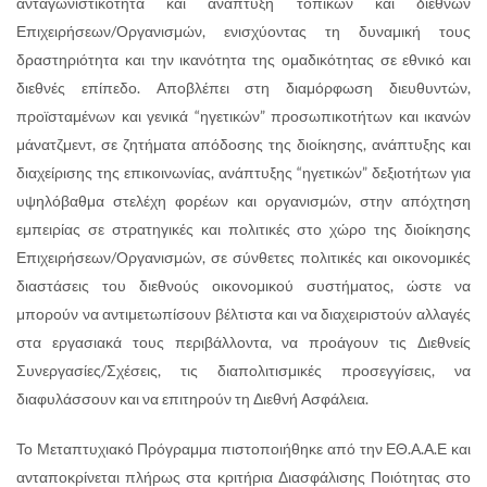
ανταγωνιστικότητα και ανάπτυξη τοπικών και διεθνών
Επιχειρήσεων/Οργανισμών, ενισχύοντας τη δυναμική τους
δραστηριότητα και την ικανότητα της ομαδικότητας σε εθνικό και
διεθνές επίπεδο. Αποβλέπει στη διαμόρφωση διευθυντών,
προϊσταμένων και γενικά “ηγετικών” προσωπικοτήτων και ικανών
μάνατζμεντ, σε ζητήματα απόδοσης της διοίκησης, ανάπτυξης και
διαχείρισης της επικοινωνίας, ανάπτυξης “ηγετικών” δεξιοτήτων για
υψηλόβαθμα στελέχη φορέων και οργανισμών, στην απόχτηση
εμπειρίας σε στρατηγικές και πολιτικές στο χώρο της διοίκησης
Επιχειρήσεων/Οργανισμών, σε σύνθετες πολιτικές και οικονομικές
διαστάσεις του διεθνούς οικονομικού συστήματος, ώστε να
μπορούν να αντιμετωπίσουν βέλτιστα και να διαχειριστούν αλλαγές
στα εργασιακά τους περιβάλλοντα, να προάγουν τις Διεθνείς
Συνεργασίες/Σχέσεις, τις διαπολιτισμικές προσεγγίσεις, να
διαφυλάσσουν και να επιτηρούν τη Διεθνή Ασφάλεια.
Το Μεταπτυχιακό Πρόγραμμα πιστοποιήθηκε από την ΕΘ.Α.Α.Ε και
ανταποκρίνεται πλήρως στα κριτήρια Διασφάλισης Ποιότητας στο