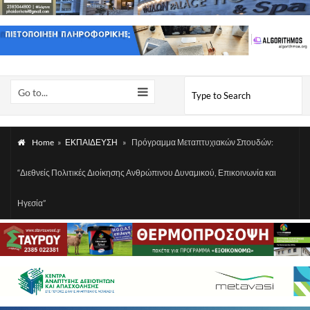
Go to...
Home
»
ΕΚΠΑΙΔΕΥΣΗ
»
Πρόγραμμα Μεταπτυχιακών Σπουδών:
“Διεθνείς Πολιτικές Διοίκησης Ανθρώπινου Δυναμικού, Επικοινωνία και
Ηγεσία”