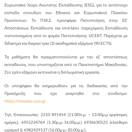
Ευρωπαϊκό Χώρο Ανώτατης Εκπαίδευσης (ESG), για το αντίστοιχο
επίπεδο σπουδών του Εθνικού και Ευρωπαϊκού Πλαισίου
Προσόντων. Το Π.Μ.Σ. προσφέρει Πιστοποίηση στην Εξ’
Αποστάσεως Εκπαίδευση και επιπλέον παρεχόμενη Εκπαίδευση
πιστοποιημένη από το φορέα Πιστοποίησης UCERT. Παρέχεται με
δίδακτρα και διαρκεί τρία (3) ακαδημαϊκά εξάμηνα (90 ECTS).
Τα μαθήματα θα πραγματοποιούνται με την εξ’ αποστάσεως
εκπαίδευση, που υποστηρίζεται από το Πανεπιστήμιο Μακεδονίας.
Στο τρίτο εξάμηνο εκπονείται η διπλωματική εργασία.
Οι υποψήφιοι θα ενημερωθούν για τις διαδικασίες από την
Προκήρυξη που έχει αναρτηθεί στο σύνδεσμο:
https://mleader.uom.gr
Τηλ. Επικοινωνίας: 2310 891454 (11:00π.μ. – 13:00μ.μ εργάσιμες
ημέρες), 6955234764 (1.30μ.μ.-16.00μ.μ.) 6936630523 (ελεύθερο
ωράριο) & 6982429137 (16.00μ.μ.-20.00μ.μ.).