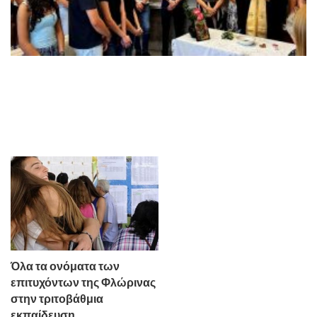
Όλα τα ονόματα των
επιτυχόντων της Φλώρινας
στην τριτοβάθμια
εκπαίδευση