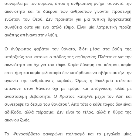
συνομιλεί με τον ουρανό, όπου η ανθρώπινη μνήμη συναντά την
αιωνιότητα και τα δάκρυα των ανθρώπων γίνονται προσευχή
ενώπιον του Θεού. Δεν πρόκειται για μία τυπική θρησκευτική
συνήθεια ούτε για ένα απλό έθιμο. Είναι μία λατρευτική πράξη
αγάπης απέναντι στην λήθη.
Ο άνθρωπος φοβάται τον θάνατο, διότι μέσα στα βάθη της
υπάρξεώς του κατοικεί ο πόθος της αφθαρσίας. Πλάστηκε για την
αιωνιότητα και όχι για τον τάφο. Καμία δύναμη του κόσμου, καμία
επιστήμη και καμία φιλοσοφία δεν κατόρθωσε να σβήσει αυτήν την
αγωνία της ανθρώπινης καρδιάς. Όμως η Εκκλησία στέκεται
απέναντι στον θάνατο όχι με τρόμο και απόγνωση, αλλά με
αναστάσιμη βεβαιότητα. Ο Χριστός κατήλθε μέχρι τον Άδη και
συνέτριψε τα δεσμά του θανάτου¹. Από τότε ο κάθε τάφος δεν είναι
αδιέξοδο, αλλά πέρασμα. Δεν είναι το τέλος, αλλά η θύρα της
αιωνίου ζωής.
Το Ψυχοσάββατο φανερώνει πολιτισμό και το μεγαλείο μίας