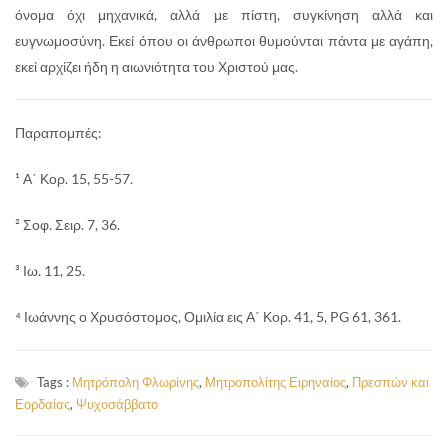
όνομα όχι μηχανικά, αλλά με πίστη, συγκίνηση αλλά και
ευγνωμοσύνη. Εκεί όπου οι άνθρωποι θυμούνται πάντα με αγάπη,
εκεί αρχίζει ήδη η αιωνιότητα του Χριστού μας.
Παραπομπές:
¹ Α΄ Κορ. 15, 55-57.
² Σοφ. Σειρ. 7, 36.
³ Ιω. 11, 25.
⁴ Ιωάννης ο Χρυσόστομος, Ομιλία εις Α΄ Κορ. 41, 5, PG 61, 361.
Tags :
Μητρόπολη Φλωρίνης
,
Μητροπολίτης Ειρηναίος
,
Πρεσπών και
Εορδαίας
,
Ψυχοσάββατο