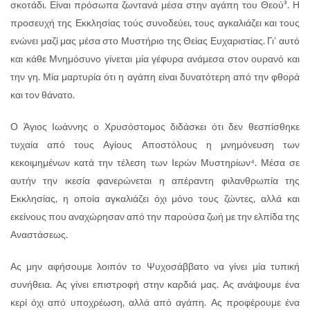
σκοτάδι. Είναι πρόσωπα ζωντανά μέσα στην αγάπη του Θεού³. Η
προσευχή της Εκκλησίας τούς συνοδεύει, τους αγκαλιάζει και τους
ενώνει μαζί μας μέσα στο Μυστήριο της Θείας Ευχαριστίας. Γι’ αυτό
και κάθε Μνημόσυνο γίνεται μία γέφυρα ανάμεσα στον ουρανό και
την γη. Μία μαρτυρία ότι η αγάπη είναι δυνατότερη από την φθορά
και τον θάνατο.
Ο Άγιος Ιωάννης ο Χρυσόστομος διδάσκει ότι δεν θεσπίσθηκε
τυχαία από τους Αγίους Αποστόλους η μνημόνευση των
κεκοιμημένων κατά την τέλεση των Ιερών Μυστηρίων⁴. Μέσα σε
αυτήν την ικεσία φανερώνεται η απέραντη φιλανθρωπία της
Εκκλησίας, η οποία αγκαλιάζει όχι μόνο τους ζώντες, αλλά και
εκείνους που αναχώρησαν από την παρούσα ζωή με την ελπίδα της
Αναστάσεως.
Ας μην αφήσουμε λοιπόν το Ψυχοσάββατο να γίνει μία τυπική
συνήθεια. Ας γίνει επιστροφή στην καρδιά μας. Ας ανάψουμε ένα
κερί όχι από υποχρέωση, αλλά από αγάπη. Ας προφέρουμε ένα