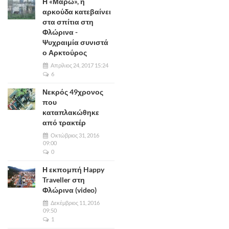
Η «Μάρω», η
αρκούδα κατεβαίνει
στα σπίτια στη
Φλώρινα -
Ψυχραιμία συνιστά
ο Αρκτούρος
Απρίλιος 24, 2017 15:24
6
Νεκρός 49χρονος
που
καταπλακώθηκε
από τρακτέρ
Οκτώβριος 31, 2016
09:00
0
Η εκπομπή Happy
Traveller στη
Φλώρινα (video)
Δεκέμβριος 11, 2016
09:50
1