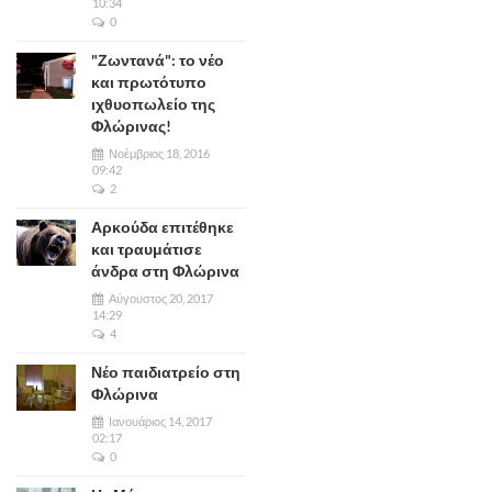
10:34
0
"Ζωντανά": το νέο
και πρωτότυπο
ιχθυοπωλείο της
Φλώρινας!
Νοέμβριος 18, 2016
09:42
2
Αρκούδα επιτέθηκε
και τραυμάτισε
άνδρα στη Φλώρινα
Αύγουστος 20, 2017
14:29
4
Νέο παιδιατρείο στη
Φλώρινα
Ιανουάριος 14, 2017
02:17
0