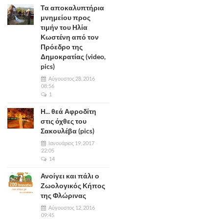
Τα αποκαλυπτήρια
μνημείου προς
τιμήν του Ηλία
Κωστένη από τον
Πρόεδρο της
Δημοκρατίας (video,
pics)
Αύγουστος 28, 2016
08:56
1
Η... θεά Αφροδίτη
στις όχθες του
Σακουλέβα (pics)
Ιανουάριος 19, 2017
22:05
14
Ανοίγει και πάλι ο
Ζωολογικός Κήπος
της Φλώρινας
Αύγουστος 12, 2016
09:45