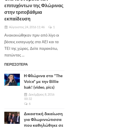
επιτυχόντων της Φλώρινας
στην τριτοβάθμια
εκπαίδευση
Αύγουστος 24, 2016 11:46
1
Ανακοινώθηκαν πριν από λίγο οι
βάσεις εισαγωγής στα ΑΕΙ και τα
ΤΕΙ της χώρας. Δείτε παρακάτω,
πατώντας ...
ΠΕΡΙΣΣΟΤΕΡΑ
Η Φλώρινα στο "The
Voice" με την Billie
Isak! (video, pics)
Δεκέμβριος 8, 2016
00:32
6
Δικαστική δικαίωση
για Φλωρινιώτισσα
που καθηλώθηκε σε