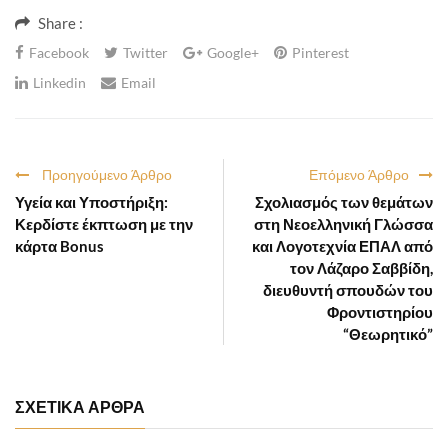
Share :
Facebook
Twitter
Google+
Pinterest
Linkedin
Email
Προηγούμενο Άρθρο
Επόμενο Άρθρο
Υγεία και Υποστήριξη:
Σχολιασμός των θεμάτων
Κερδίστε έκπτωση με την
στη Νεοελληνική Γλώσσα
κάρτα Bonus
και Λογοτεχνία ΕΠΑΛ από
τον Λάζαρο Σαββίδη,
διευθυντή σπουδών του
Φροντιστηρίου
“Θεωρητικό”
ΣΧΕΤΙΚΑ ΑΡΘΡΑ