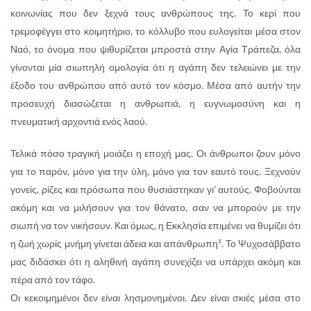
κοινωνίας που δεν ξεχνά τους ανθρώπους της. Το κερί που
τρεμοφέγγει στο κοιμητήριο, το κόλλυβο που ευλογείται μέσα στον
Ναό, το όνομα που ψιθυρίζεται μπροστά στην Αγία Τράπεζα, όλα
γίνονται μία σιωπηλή ομολογία ότι η αγάπη δεν τελειώνει με την
έξοδο του ανθρώπου από αυτό τον κόσμο. Μέσα από αυτήν την
προσευχή διασώζεται η ανθρωπιά, η ευγνωμοσύνη και η
πνευματική αρχοντιά ενός λαού.
Τελικά πόσο τραγική μοιάζει η εποχή μας. Οι άνθρωποι ζουν μόνο
για το παρόν, μόνο για την ύλη, μόνο για τον εαυτό τους. Ξεχνούν
γονείς, ρίζες και πρόσωπα που θυσιάστηκαν γι’ αυτούς. Φοβούνται
ακόμη και να μιλήσουν για τον θάνατο, σαν να μπορούν με την
σιωπή να τον νικήσουν. Και όμως, η Εκκλησία επιμένει να θυμίζει ότι
η ζωή χωρίς μνήμη γίνεται άδεια και απάνθρωπη². Το Ψυχοσάββατο
μας διδάσκει ότι η αληθινή αγάπη συνεχίζει να υπάρχει ακόμη και
πέρα από τον τάφο.
Οι κεκοιμημένοι δεν είναι λησμονημένοι. Δεν είναι σκιές μέσα στο