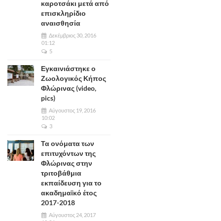
καροτσάκι μετά από
επισκληρίδιο
αναισθησία
Δεκέμβριος 30, 2016
01:12
5
Εγκαινιάστηκε ο
Ζωολογικός Κήπος
Φλώρινας (video,
pics)
Αύγουστος 19, 2016
10:02
3
Τα ονόματα των
επιτυχόντων της
Φλώρινας στην
τριτοβάθμια
εκπαίδευση για το
ακαδημαϊκό έτος
2017-2018
Αύγουστος 24, 2017