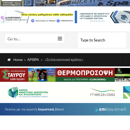
Go to...
Home
»
ΑΡΘΡΑ
»
«Σε ένα κανονικό κράτος»