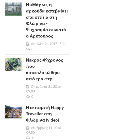
Η «Μάρω», η
αρκούδα κατεβαίνει
στα σπίτια στη
Φλώρινα -
Ψυχραιμία συνιστά
ο Αρκτούρος
Απρίλιος 24, 2017 15:24
6
Νεκρός 49χρονος
που
καταπλακώθηκε
από τρακτέρ
Οκτώβριος 31, 2016
09:00
0
Η εκπομπή Happy
Traveller στη
Φλώρινα (video)
Δεκέμβριος 11, 2016
09:50
1