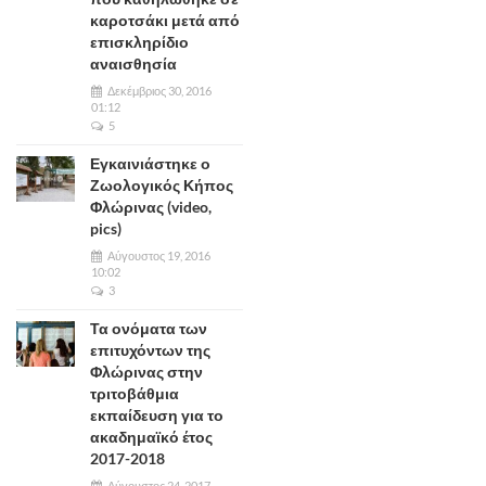
καροτσάκι μετά από
επισκληρίδιο
αναισθησία
Δεκέμβριος 30, 2016
01:12
5
Εγκαινιάστηκε ο
Ζωολογικός Κήπος
Φλώρινας (video,
pics)
Αύγουστος 19, 2016
10:02
3
Τα ονόματα των
επιτυχόντων της
Φλώρινας στην
τριτοβάθμια
εκπαίδευση για το
ακαδημαϊκό έτος
2017-2018
Αύγουστος 24, 2017