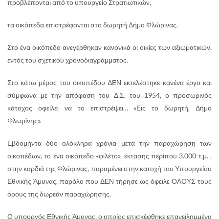
προβλέπονται από το υπουργείο Στρατιωτικών,
τα οικόπεδα επιστρέφονται στο δωρητή Δήμο Φλώρινας.
Στο ένα οικόπεδο ανεγέρθηκαν κανονικά οι οικίες των αξιωματικών,
εντός του σχετικού χρονοδιαγράμματος.
Στο κάτω μέρος του οικοπέδου ΔΕΝ εκτελέστηκε κανένα έργο και
σύμφωνα με την απόφαση του Δ.Σ. του 1954, ο προσωρινός
κάτοχος οφείλει να το επιστρέψει… «Εις το δωρητή, Δήμο
Φλωρίνης».
Εβδομήντα δύο ολόκληρα χρόνια μετά την παραχώρηση των
οικοπέδων, το ένα οικόπεδο «φιλέτο», έκτασης περίπου 3.000 τ.μ. ,
στην καρδιά της Φλώρινας, παραμένει στην κατοχή του Υπουργείου
Εθνικής Άμυνας, παρόλο που ΔΕΝ τήρησε ως όφειλε ΟΛΟΥΣ τους
όρους της δωρεάν παραχώρησης.
Ο υπουργός Εθνικής Άμυνας, ο οποίος επισκέφθηκε επανειλημμένα