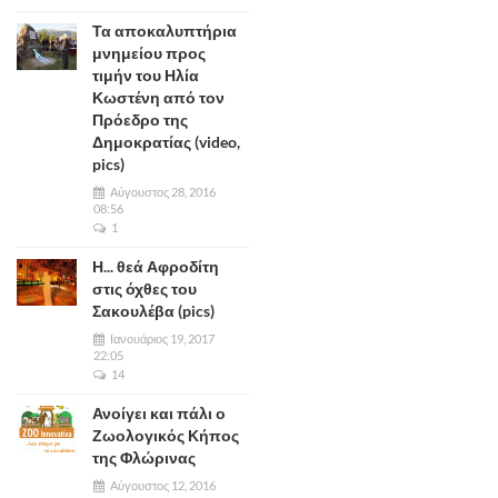
Τα αποκαλυπτήρια
μνημείου προς
τιμήν του Ηλία
Κωστένη από τον
Πρόεδρο της
Δημοκρατίας (video,
pics)
Αύγουστος 28, 2016
08:56
1
Η... θεά Αφροδίτη
στις όχθες του
Σακουλέβα (pics)
Ιανουάριος 19, 2017
22:05
14
Ανοίγει και πάλι ο
Ζωολογικός Κήπος
της Φλώρινας
Αύγουστος 12, 2016