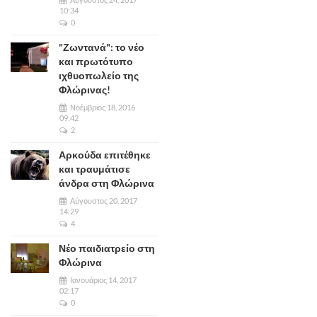
10:34
0
"Ζωντανά": το νέο
και πρωτότυπο
ιχθυοπωλείο της
Φλώρινας!
Νοέμβριος 18, 2016
09:42
2
Αρκούδα επιτέθηκε
και τραυμάτισε
άνδρα στη Φλώρινα
Αύγουστος 20, 2017
14:29
4
Νέο παιδιατρείο στη
Φλώρινα
Ιανουάριος 14, 2017
02:17
0