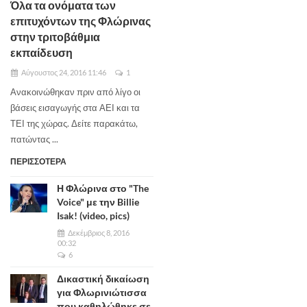
Όλα τα ονόματα των
επιτυχόντων της Φλώρινας
στην τριτοβάθμια
εκπαίδευση
Αύγουστος 24, 2016 11:46
1
Ανακοινώθηκαν πριν από λίγο οι
βάσεις εισαγωγής στα ΑΕΙ και τα
ΤΕΙ της χώρας. Δείτε παρακάτω,
πατώντας ...
ΠΕΡΙΣΣΟΤΕΡΑ
Η Φλώρινα στο "The
Voice" με την Billie
Isak! (video, pics)
Δεκέμβριος 8, 2016
00:32
6
Δικαστική δικαίωση
για Φλωρινιώτισσα
που καθηλώθηκε σε