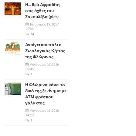
Η... θεά Αφροδίτη
στις όχθες του
Σακουλέβα (pics)
Ιανουάριος 19, 2017
22:05
14
Ανοίγει και πάλι ο
Ζωολογικός Κήπος
της Φλώρινας
Αύγουστος 12, 2016
09:45
1
Η Φλώρινα κάνει το
δικό της ξεκίνημα με
ΑΤΜ φρέσκου
γάλακτος
Αύγουστος 16, 2016
14:22
1