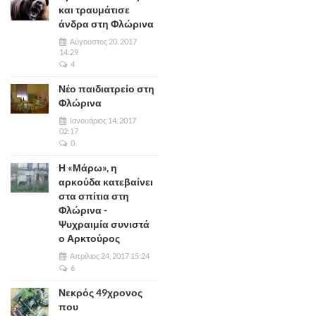
και τραυμάτισε
άνδρα στη Φλώρινα
Αύγουστος 20, 2017
14:29
4
Νέο παιδιατρείο στη
Φλώρινα
Ιανουάριος 14, 2017
02:17
0
Η «Μάρω», η
αρκούδα κατεβαίνει
στα σπίτια στη
Φλώρινα -
Ψυχραιμία συνιστά
ο Αρκτούρος
Απρίλιος 24, 2017 15:24
6
Νεκρός 49χρονος
που