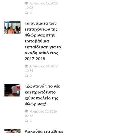
Αύγουστος 19, 2016
10:02
3
Τα ονόματα των
επιτυχόντων της
Φλώρινας στην
τριτοβάθμια
εκπαίδευση για το
ακαδημαϊκό έτος
2017-2018
Αύγουστος 24, 2017
10:34
0
"Ζωντανά": το νέο
και πρωτότυπο
ιχθυοπωλείο της
Φλώρινας!
Νοέμβριος 18, 2016
09:42
2
Αρκούδα επιτέθηκε