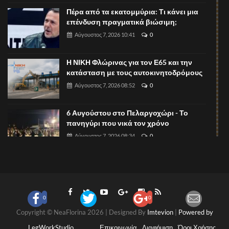
Πέρα από τα εκατομμύρια: Τι κάνει μια
επένδυση πραγματικά βιώσιμη;
Αύγουστος 7, 2026 10:41
0
Η ΝΙΚΗ Φλώρινας για τον Ε65 και την
κατάσταση με τους αυτοκινητοδρόμους
Αύγουστος 7, 2026 08:52
0
6 Αυγούστου στο Πελαργοχώρι - Το
πανηγύρι που νικά τον χρόνο
Αύγουστος 7, 2026 08:34
0
Ξεκίνησαν οι υποβολές περιλήψεων για
το 1ο Πανελλήνιο Συνέδριο
Νευροψυχολογίας Παιδιού και
Αύγουστος 7, 2026 08:31
0
0
0
Copyright © NeaFlorina 2026 | Designed By
Imtevion
|
Powered by
Α.Σ. Αμύντας Αμυνταίου: Ενημερωτικό
δελτίο τύπου ενόψει της τακτικής
LegWorkStudio
Επικοινωνία
Διαφήμιση
Όροι Χρήσης