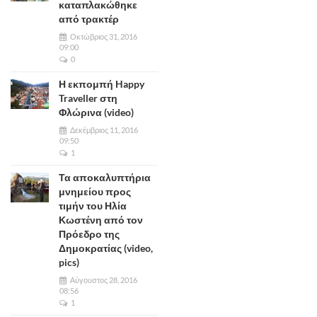
καταπλακώθηκε
από τρακτέρ
Οκτώβριος 31, 2016
09:00
0
Η εκπομπή Happy
Traveller στη
Φλώρινα (video)
Δεκέμβριος 11, 2016
09:50
1
Τα αποκαλυπτήρια
μνημείου προς
τιμήν του Ηλία
Κωστένη από τον
Πρόεδρο της
Δημοκρατίας (video,
pics)
Αύγουστος 28, 2016
08:56
1