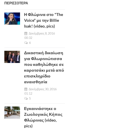
ΠΕΡΙΣΣΟΤΕΡΑ
Η Φλώρινα στο "The
Voice" με την Billie
Isak! (video, pics)
Δεκέμβριος 8, 2016
00:32
6
Δικαστική δικαίωση
για Φλωρινιώτισσα
που καθηλώθηκε σε
καροτσάκι μετά από
επισκληρίδιο
αναισθησία
Δεκέμβριος 30, 2016
01:12
5
Εγκαινιάστηκε ο
Ζωολογικός Κήπος
Φλώρινας (video,
pics)