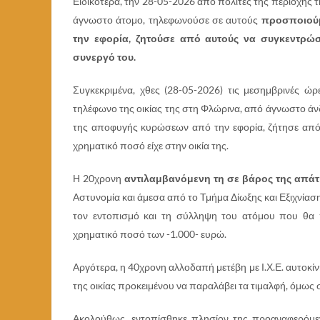
Ειδικότερα, την 28-05-2026 από πολίτες της περιοχής 
άγνωστο άτομο, τηλεφωνούσε σε αυτούς
προσποιούμ
την εφορία, ζητούσε από αυτούς να συγκεντρ
συνεργό του.
Συγκεκριμένα, χθες (28-05-2026) τις μεσημβρινές 
τηλέφωνο της οικίας της στη Φλώρινα, από άγνωστο άν
της αποφυγής κυρώσεων από την εφορία, ζήτησε από
χρηματικό ποσό είχε στην οικία της.
Η 20χρονη
αντιλαμβανόμενη τη σε βάρος της απά
Αστυνομία και άμεσα από το Τμήμα Δίωξης και Εξιχνία
τον εντοπισμό και τη σύλληψη του ατόμου που θα 
χρηματικό ποσό των -1.000- ευρώ.
Αργότερα, η 40χρονη αλλοδαπή μετέβη με Ι.Χ.Ε. αυτοκίν
της οικίας προκειμένου να παραλάβει τα τιμαλφή, όμω
Ακολούθως, εντοπίσθηκε πλησίον της προαναφερόμενη