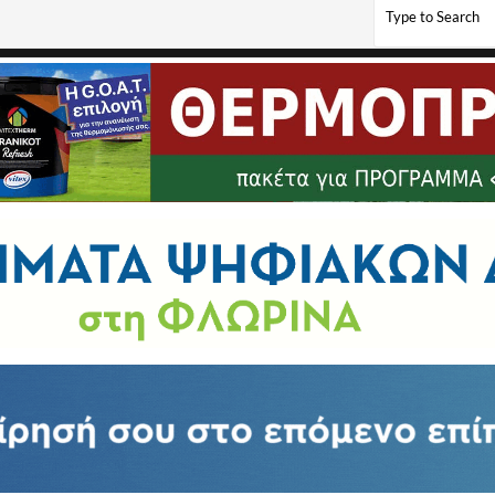
 αλλοδαποί, άνδρας και γυναίκα, που δραστηριοποιούνταν σε τηλεφωνικές απάτες