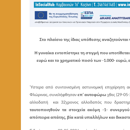
Στο πλαίσιο της ίδιας υπόθεσης αναζητούνται
Η γυναίκα εντοπίστηκε τη στιγμή που υποτίθετα
ευρώ και το χρηματικό ποσό των -1.000- ευρώ, ε
Ύστερα από συντονισμένη αστυνομική επιχείρηση α
Φλώρινας, συνελήφθησαν
επ’ αυτοφώρω
χθες (29-05-
αλλοδαπή και 32χρονος αλλοδαπός που δραστηρι
ταυτοποιηθούν τα στοιχεία ακόμη -1- συνεργού
απόπειρα απάτης, βία κατά υπαλλήλων και δικαστ