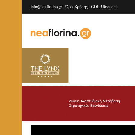
info@neaflorina.gr |
Όροι Χρήσης
-
GDPR Request