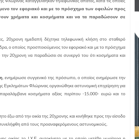
της Φλώρινας καταγγέλθηκαν τηλεφωνικές απάτες, κατά τις οποίες
ενο τον εφοριακό και με το πρόσχημα των οφειλών προς
ώσουν χρήματα και κοσμήματα και να τα παραδώσουν σε
ώρες, 20χρονη ημεδαπή δέχτηκε τηλεφωνική κλήση στο σταθερό
δρα, ο οποίος προσποιούμενος τον εφοριακό και με το πρόσχημα
 την 20χρονη να παραδώσει σε συνεργό του ότι κοσμήματα και
τη
, ενημέρωσε συγγενικό της πρόσωπο, ο οποίος ενημέρωσε την
σης Εγκλημάτων Φλώρινας οργανώθηκε αστυνομική επιχείρηση για
παραλάμβανε κοσμήματα αξίας περίπου -15.000- ευρώ και το
ητο έξω από την οικία της 20χρονης και κινήθηκε προς την είσοδο
ς συνελήφθη από τους προαναφερόμενους αστυνομικούς.
ς οικίας το Ι.Χ.Ε. αυτοκίνητο με το οποίο μετέβη νωρίτερα η