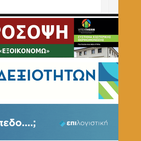
 στη Φλώρινα