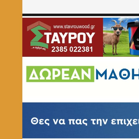
Home
»
ΑΣΤΥΝΟΜΙΚΑ
»
Συνελήφθησαν επ’ αυτοφώρω δύο