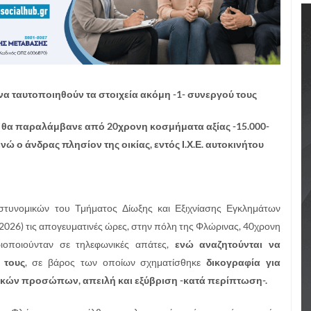
 να ταυτοποιηθούν τα στοιχεία ακόμη -1- συνεργού τους
ι θα παραλάμβανε από 20χρονη κοσμήματα αξίας -15.000-
νώ ο άνδρας πλησίον της οικίας, εντός Ι.Χ.Ε. αυτοκινήτου
στυνομικών του Τμήματος Δίωξης και Εξιχνίασης Εγκλημάτων
2026) τις απογευματινές ώρες, στην πόλη της Φλώρινας, 40χρονη
οποιούνταν σε τηλεφωνικές απάτες,
ενώ αναζητούνται να
 τους
, σε βάρος των οποίων σχηματίσθηκε
δικογραφία για
ικών προσώπων, απειλή και εξύβριση -κατά περίπτωση-.