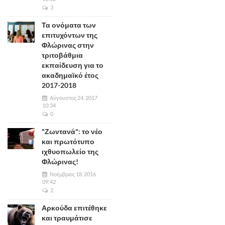
3
Τα ονόματα των
επιτυχόντων της
Φλώρινας στην
τριτοβάθμια
εκπαίδευση για το
ακαδημαϊκό έτος
2017-2018
Αύγουστος 24, 2017
10:34
0
"Ζωντανά": το νέο
και πρωτότυπο
ιχθυοπωλείο της
Φλώρινας!
Νοέμβριος 18, 2016
09:42
2
Αρκούδα επιτέθηκε
και τραυμάτισε