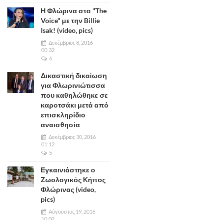
Η Φλώρινα στο "The
Voice" με την Billie
Isak! (video, pics)
Δεκέμβριος 8, 2016
00:32
6
Δικαστική δικαίωση
για Φλωρινιώτισσα
που καθηλώθηκε σε
καροτσάκι μετά από
επισκληρίδιο
αναισθησία
Δεκέμβριος 30, 2016
01:12
5
Εγκαινιάστηκε ο
Ζωολογικός Κήπος
Φλώρινας (video,
pics)
Αύγουστος 19, 2016
10:02