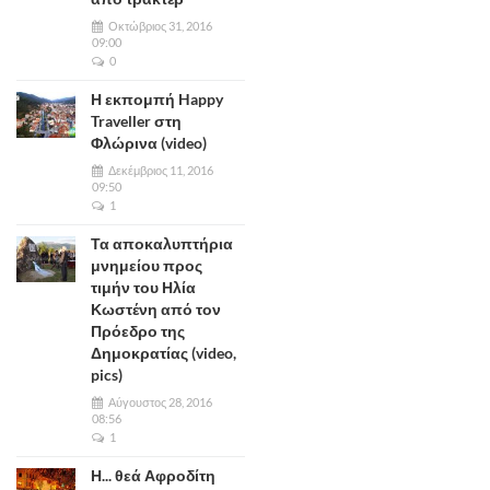
Οκτώβριος 31, 2016
09:00
0
Η εκπομπή Happy
Traveller στη
Φλώρινα (video)
Δεκέμβριος 11, 2016
09:50
1
Τα αποκαλυπτήρια
μνημείου προς
τιμήν του Ηλία
Κωστένη από τον
Πρόεδρο της
Δημοκρατίας (video,
pics)
Αύγουστος 28, 2016
08:56
1
Η... θεά Αφροδίτη