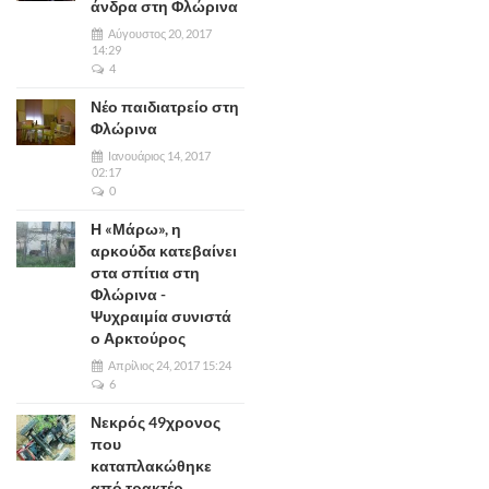
άνδρα στη Φλώρινα
Αύγουστος 20, 2017
14:29
4
Νέο παιδιατρείο στη
Φλώρινα
Ιανουάριος 14, 2017
02:17
0
Η «Μάρω», η
αρκούδα κατεβαίνει
στα σπίτια στη
Φλώρινα -
Ψυχραιμία συνιστά
ο Αρκτούρος
Απρίλιος 24, 2017 15:24
6
Νεκρός 49χρονος
που
καταπλακώθηκε
από τρακτέρ