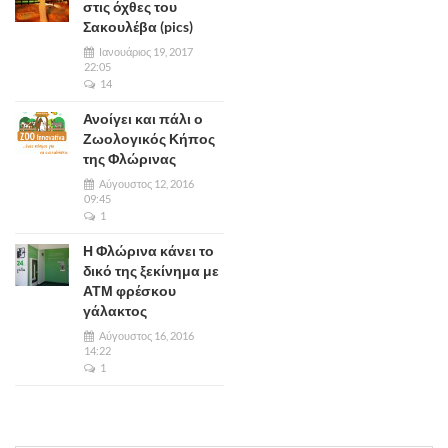
στις όχθες του
Σακουλέβα (pics)
Ιανουάριος 19, 2017
22:05
14
Ανοίγει και πάλι ο
Ζωολογικός Κήπος
της Φλώρινας
Αύγουστος 12, 2016
09:45
1
Η Φλώρινα κάνει το
δικό της ξεκίνημα με
ΑΤΜ φρέσκου
γάλακτος
Αύγουστος 16, 2016
14:22
1