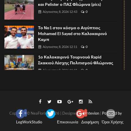
και Pelister ο ΠΑΣ Φλώρινα (pics)
Αύγουστος 8, 2026 12:43
0
Το Νο1 στον κόσμο ο Αιγύπτιος
Mohamed El Sayed στο Καλοκαιρινό
Καμπ
Αύγουστος 8, 2026 12:11
0
1ο Καλοκαιρινό Τουρνουά Rapid
Σκακιού Λέσχης Πολιτισμού Φλώρινας
Αύγουστος 8, 2026 11:41
0
Ευχαριστήριο του Δημοτικού Σχολείου
Μελίτης
Αύγουστος 8, 2026 11:10
0
Copyright © NeaFlorina 2026 | Designed By
Imtevion
|
Powered by
0
0
Πυθαγόρειο: Οι εγγραφές συνεχίζονται!
LegWorkStudio
Επικοινωνία
Διαφήμιση
Όροι Χρήσης
Αύγουστος 8, 2026 11:07
0