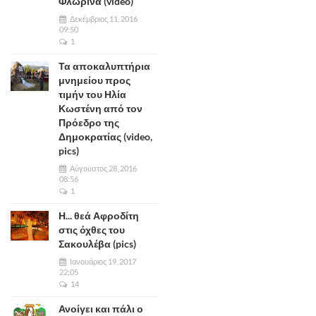
Φλώρινα (video)
Δεκέμβριος 11, 2016
09:50
1
Τα αποκαλυπτήρια
μνημείου προς
τιμήν του Ηλία
Κωστένη από τον
Πρόεδρο της
Δημοκρατίας (video,
pics)
Αύγουστος 28, 2016
08:56
1
Η... θεά Αφροδίτη
στις όχθες του
Σακουλέβα (pics)
Ιανουάριος 19, 2017
22:05
14
Ανοίγει και πάλι ο