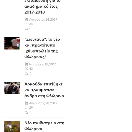
εκπαίδευση για το
ακαδημαϊκό έτος
2017-2018
Αύγουστος 24, 2017
10:34
0
"Ζωντανά": το νέο
και πρωτότυπο
ιχθυοπωλείο της
Φλώρινας!
Νοέμβριος 18, 2016
09:42
2
Αρκούδα επιτέθηκε
και τραυμάτισε
άνδρα στη Φλώρινα
Αύγουστος 20, 2017
14:29
4
Νέο παιδιατρείο στη
Φλώρινα