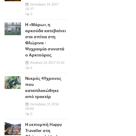
Ιανουάριος 14, 2017
02:17
0
Η «Μάρω», η
αρκούδα κατεβαίνει
στα σπίτια στη
Φλώρινα -
Ψυχραιμία συνιστά
ο Αρκτούρος
Απρίλιος 24, 2017 15:24
6
Νεκρός 49χρονος
που
καταπλακώθηκε
από τρακτέρ
Οκτώβριος 31, 2016
09:00
0
Η εκπομπή Happy
Traveller στη