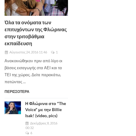
Όλα τα ονόματα των
επιτυχόντων της Φλώρινας
στην τριτοβάθμια
εκπαίδευση
Αύγουστος 24, 2016 11:46
1
Ανακοινώθηκαν πριν από λίγο οι
βάσεις εισαγωγής στα ΑΕΙ και τα
ΤΕΙ της χώρας. Δείτε παρακάτω,
πατώντας ...
ΠΕΡΙΣΣΟΤΕΡΑ
Η Φλώρινα στο "The
Voice" με την Billie
Isak! (video, pics)
Δεκέμβριος 8, 2016
00:32
6