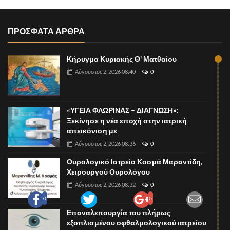
ΠΡΟΣΦΑΤΑ ΑΡΘΡΑ
Κήρυγμα Κυριακής Θ' Ματθαίου
Αύγουστος 2, 2026 08:40
0
«ΥΓΕΙΑ ΦΛΩΡΙΝΑΣ – ΔΙΑΓΝΩΣΗ»:
Ξεκίνησε η νέα εποχή στην ιατρική
απεικόνιση με
Αύγουστος 2, 2026 08:36
0
Ουρολογικό Ιατρείο Κοσμά Μαραντίδη,
Χειρουργού Ουρολόγου
Αύγουστος 2, 2026 08:32
0
0
0
Επαναλειτουργία του πλήρως
εξοπλισμένου οφθαλμολογικού ιατρείου