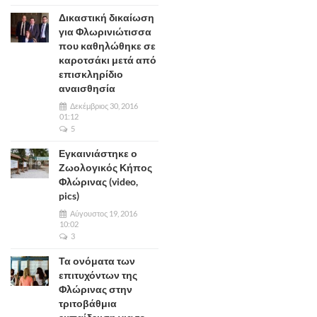
Δικαστική δικαίωση
για Φλωρινιώτισσα
που καθηλώθηκε σε
καροτσάκι μετά από
επισκληρίδιο
αναισθησία
Δεκέμβριος 30, 2016
01:12
5
Εγκαινιάστηκε ο
Ζωολογικός Κήπος
Φλώρινας (video,
pics)
Αύγουστος 19, 2016
10:02
3
Τα ονόματα των
επιτυχόντων της
Φλώρινας στην
τριτοβάθμια