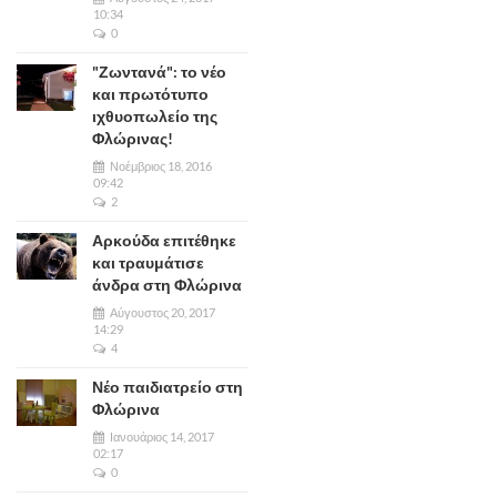
10:34
0
"Ζωντανά": το νέο
και πρωτότυπο
ιχθυοπωλείο της
Φλώρινας!
Νοέμβριος 18, 2016
09:42
2
Αρκούδα επιτέθηκε
και τραυμάτισε
άνδρα στη Φλώρινα
Αύγουστος 20, 2017
14:29
4
Νέο παιδιατρείο στη
Φλώρινα
Ιανουάριος 14, 2017
02:17
0