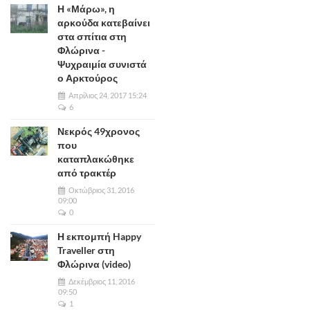
Η «Μάρω», η
αρκούδα κατεβαίνει
στα σπίτια στη
Φλώρινα -
Ψυχραιμία συνιστά
ο Αρκτούρος
Απρίλιος 24, 2017 15:24
6
Νεκρός 49χρονος
που
καταπλακώθηκε
από τρακτέρ
Οκτώβριος 31, 2016
09:00
0
Η εκπομπή Happy
Traveller στη
Φλώρινα (video)
Δεκέμβριος 11, 2016
09:50
1