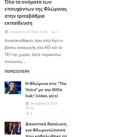
Όλα τα ονόματα των
επιτυχόντων της Φλώρινας
στην τριτοβάθμια
εκπαίδευση
Αύγουστος 24, 2016 11:46
1
Ανακοινώθηκαν πριν από λίγο οι
βάσεις εισαγωγής στα ΑΕΙ και τα
ΤΕΙ της χώρας. Δείτε παρακάτω,
πατώντας ...
ΠΕΡΙΣΣΟΤΕΡΑ
Η Φλώρινα στο "The
Voice" με την Billie
Isak! (video, pics)
Δεκέμβριος 8, 2016
00:32
6
Δικαστική δικαίωση
για Φλωρινιώτισσα
που καθηλώθηκε σε