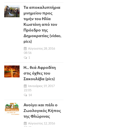
Τα αποκαλυπτήρια
μνημείου προς
τιμήν του Ηλία
Κωστένη από τον
Πρόεδρο της
Δημοκρατίας (video,
pics)
Αύγουστος 28, 2016
08:56
1
Η... θεά Αφροδίτη
στις όχθες του
Σακουλέβα (pics)
Ιανουάριος 19, 2017
22:05
14
Ανοίγει και πάλι ο
Ζωολογικός Κήπος
της Φλώρινας
Αύγουστος 12, 2016