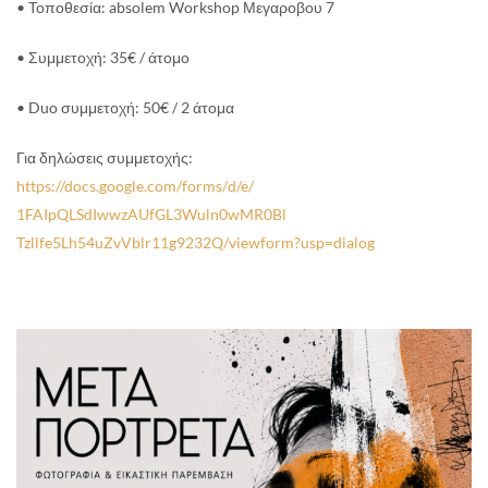
• Τοποθεσία: absolem Workshop Μεγαροβου 7
• Συμμετοχή: 35€ / άτομο
• Duo συμμετοχή: 50€ / 2 άτομα
Για δηλώσεις συμμετοχής:
https://docs.google.com/forms/
d/e/
1FAIpQLSdIwwzAUfGL3Wuln0wMR0Bl
Tzllfe5Lh54uZvVblr11g9232Q/
viewform?usp=dialog