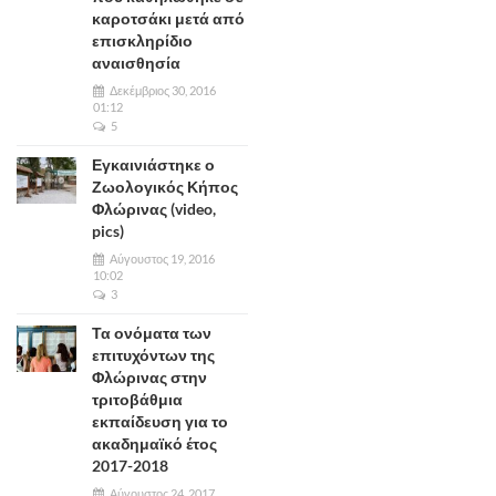
καροτσάκι μετά από
επισκληρίδιο
αναισθησία
Δεκέμβριος 30, 2016
01:12
5
Εγκαινιάστηκε ο
Ζωολογικός Κήπος
Φλώρινας (video,
pics)
Αύγουστος 19, 2016
10:02
3
Τα ονόματα των
επιτυχόντων της
Φλώρινας στην
τριτοβάθμια
εκπαίδευση για το
ακαδημαϊκό έτος
2017-2018
Αύγουστος 24, 2017