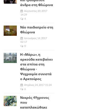
άνδρα στη Φλώρινα
Αύγουστος 20, 2017
14:29
4
Νέο παιδιατρείο στη
Φλώρινα
Ιανουάριος 14, 2017
02:17
0
Η «Μάρω», η
αρκούδα κατεβαίνει
στα σπίτια στη
Φλώρινα -
Ψυχραιμία συνιστά
ο Αρκτούρος
Απρίλιος 24, 2017 15:24
6
Νεκρός 49χρονος
που
καταπλακώθηκε