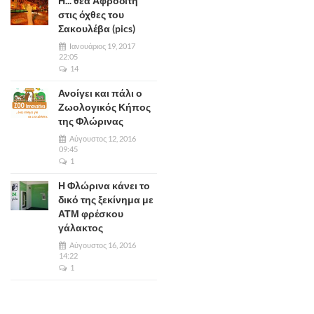
Η... θεά Αφροδίτη
στις όχθες του
Σακουλέβα (pics)
Ιανουάριος 19, 2017
22:05
14
Ανοίγει και πάλι ο
Ζωολογικός Κήπος
της Φλώρινας
Αύγουστος 12, 2016
09:45
1
Η Φλώρινα κάνει το
δικό της ξεκίνημα με
ΑΤΜ φρέσκου
γάλακτος
Αύγουστος 16, 2016
14:22
1