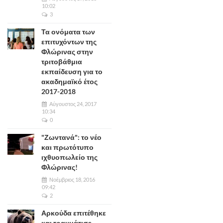
10:02
3
Τα ονόματα των
επιτυχόντων της
Φλώρινας στην
τριτοβάθμια
εκπαίδευση για το
ακαδημαϊκό έτος
2017-2018
Αύγουστος 24, 2017
10:34
0
"Ζωντανά": το νέο
και πρωτότυπο
ιχθυοπωλείο της
Φλώρινας!
Νοέμβριος 18, 2016
09:42
2
Αρκούδα επιτέθηκε
και τραυμάτισε