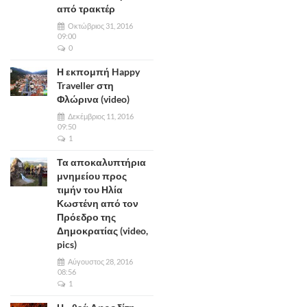
από τρακτέρ
Οκτώβριος 31, 2016
09:00
0
Η εκπομπή Happy
Traveller στη
Φλώρινα (video)
Δεκέμβριος 11, 2016
09:50
1
Τα αποκαλυπτήρια
μνημείου προς
τιμήν του Ηλία
Κωστένη από τον
Πρόεδρο της
Δημοκρατίας (video,
pics)
Αύγουστος 28, 2016
08:56
1