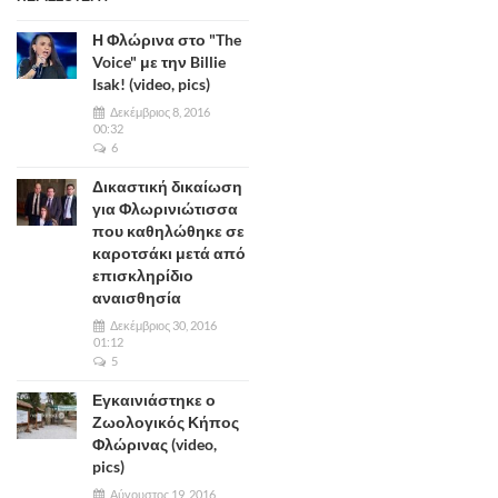
Η Φλώρινα στο "The
Voice" με την Billie
Isak! (video, pics)
Δεκέμβριος 8, 2016
00:32
6
Δικαστική δικαίωση
για Φλωρινιώτισσα
που καθηλώθηκε σε
καροτσάκι μετά από
επισκληρίδιο
αναισθησία
Δεκέμβριος 30, 2016
01:12
5
Εγκαινιάστηκε ο
Ζωολογικός Κήπος
Φλώρινας (video,
pics)
Αύγουστος 19, 2016