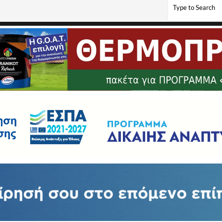
τας μια Κοινότητα Συνύπαρξης για τον άνθρωπο και την αρκούδα