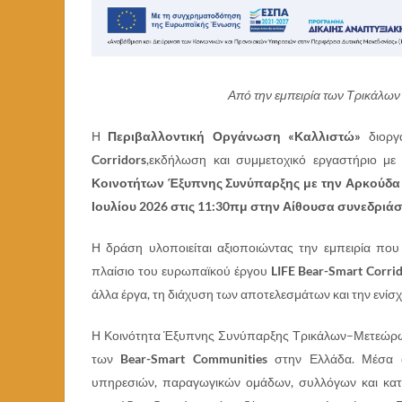
Από την εμπειρία των Τρικάλων
Η
Περιβαλλοντική Οργάνωση «Καλλιστώ»
διοργ
Corridors
,εκδήλωση και συμμετοχικό εργαστήριο μ
Κοινοτήτων Έξυπνης Συνύπαρξης με την Αρκούδα
Ιουλίου 2026 στις 11:30πμ στην Αίθουσα συνεδρι
Η δράση υλοποιείται αξιοποιώντας την εμπειρία π
πλαίσιο του ευρωπαϊκού έργου
LIFE Bear-Smart Corri
άλλα έργα, τη διάχυση των αποτελεσμάτων και την ενί
Η Κοινότητα Έξυπνης Συνύπαρξης Τρικάλων–Μετεώρω
των
Bear-Smart Communities
στην Ελλάδα. Μέσα α
υπηρεσιών, παραγωγικών ομάδων, συλλόγων και κατο