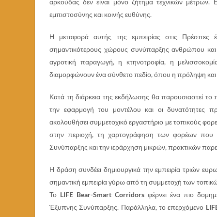
αρκούδας δεν είναι μόνο ζήτημα τεχνικών μέτρων. 
εμπιστοσύνης και κοινής ευθύνης.
Η μεταφορά αυτής της εμπειρίας στις Πρέσπες έχ
σημαντικότερους χώρους συνύπαρξης ανθρώπου και 
αγροτική παραγωγή, η κτηνοτροφία, η μελισσοκομί
διαμορφώνουν ένα σύνθετο πεδίο, όπου η πρόληψη και η
Κατά τη διάρκεια της εκδήλωσης θα παρουσιαστεί το
την εφαρμογή του μοντέλου και οι δυνατότητες π
ακολουθήσει συμμετοχικό εργαστήριο με τοπικούς φορ
στην περιοχή, τη χαρτογράφηση των φορέων που 
Συνύπαρξης και την ιεράρχηση μικρών, πρακτικών πα
Η δράση συνδέει δημιουργικά την εμπειρία τριών ευρ
σημαντική εμπειρία γύρω από τη συμμετοχή των τοπ
Το
LIFE Bear-Smart Corridors
φέρνει ένα πιο δομημ
Έξυπνης Συνύπαρξης. Παράλληλα, το επερχόμενο
LIF