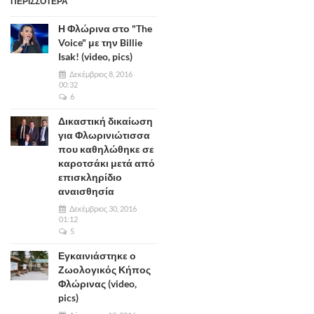
ΠΕΡΙΣΣΟΤΕΡΑ
Η Φλώρινα στο "The
Voice" με την Billie
Isak! (video, pics)
Δεκέμβριος 8, 2016
00:32
6
Δικαστική δικαίωση
για Φλωρινιώτισσα
που καθηλώθηκε σε
καροτσάκι μετά από
επισκληρίδιο
αναισθησία
Δεκέμβριος 30, 2016
01:12
5
Εγκαινιάστηκε ο
Ζωολογικός Κήπος
Φλώρινας (video,
pics)