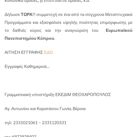
κοινωνικά ομάδες, γ) εποπτεία σε ομάδες, κ.ά.
Δήλωσε
ΤΩΡΑ!!
συμμετοχή σε ένα από τα σύγχρονα Μεταπτυχιακά
Προγράμματα και εξασφάλισε υψηλής ποιότητας επιμόρφωσης με
το διεθνές κύρος και την αναγνώριση του
Ευρωπαϊκού
Πανεπιστημίου Κύπρου
.
ΑΙΤΗΣΗ ΕΓΓΡΑΦΗΣ
ΕΔΩ
Εγγραφές Καθημερινά…
Γραμματειακή υποστήριξη ΕΚΕΔΙΜ ΘΕΟΧΑΡΟΠΟΥΛΟΣ
Αγ. Αντωνίου και Καρατάσου Γωνία, Βέροια
τηλ: 2331021061 – 2331120331
κιν: 6973928402