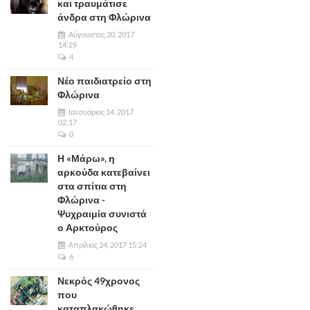
και τραυμάτισε
άνδρα στη Φλώρινα
Αύγουστος 20, 2017
14:29
4
Νέο παιδιατρείο στη
Φλώρινα
Ιανουάριος 14, 2017
02:17
0
Η «Μάρω», η
αρκούδα κατεβαίνει
στα σπίτια στη
Φλώρινα -
Ψυχραιμία συνιστά
ο Αρκτούρος
Απρίλιος 24, 2017 15:24
6
Νεκρός 49χρονος
που
καταπλακώθηκε