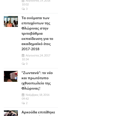
Αύγουστος 19, 2016
10:02
3
Τα ονόματα των
επιτυχόντων της
Φλώρινας στην
τριτοβάθμια
εκπαίδευση για το
ακαδημαϊκό έτος
2017-2018
Αύγουστος 24, 2017
10:34
0
"Ζωντανά": το νέο
και πρωτότυπο
ιχθυοπωλείο της
Φλώρινας!
Νοέμβριος 18, 2016
09:42
2
Αρκούδα επιτέθηκε