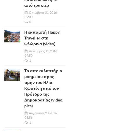
από τρακτέρ
Οκτώβριος 31, 2016
09:00
0
Η εκπομπή Happy
Traveller στη
Φλώρινα (video)
Δεκέμβριος 11, 2016
09:50
1
Τα αποκαλυπτήρια
μνημείου προς
τιμήν του Ηλία
Κωστένη από τον
Πρόεδρο της
Δημοκρατίας (video,
pics)
Αύγουστος 28, 2016
08:56
1