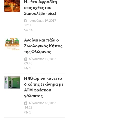
Η... θεά Αφροδίτη
στις όχθες του
Σακουλέβα (pics)
Ιανουάριος 19, 2017
22:05
14
Ανοίγει και πάλι ο
Ζωολογικός Κήπος
της Φλώρινας
Αύγουστος 12, 2016
09:45
1
Η Φλώρινα κάνει το
δικό της ξεκίνημα με
ΑΤΜ φρέσκου
γάλακτος
Αύγουστος 16, 2016
14:22
1