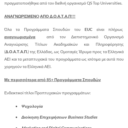
πραγματοποιήθηκε από τον διεθνή οργανισμό QS Top Universities.
ΑΝΑΓΝΩΡΙΣΜΕΝ
O
ΑΠΟ Δ.Ο.Α.Τ.Α.Π!!!
Όλα τα Προγράμματα Σπουδών του
EUC
είναι πλήρως
αναγνωρισμένα
από τον Διεπιστημονικό Οργανισμό
Αναγνώρισης Τίτλων Ακαδημαϊκών και Πληροφόρησης
(
Δ.Ο.Α.Τ.Α.Π.
) της Ελλάδας, ως Ομοταγές Ίδρυμα προς τα Ελληνικά
ΑΕΙ και τα μεταπτυχιακά του προγράμματα ως ισότιμα με αυτά που
χορηγούν τα Ελληνικά ΑΕΙ.
Με περισσότερα από 85+ Προγράμματα Σπουδών
Ενδεικτικοί τίτλοι Προπτυχιακών προγραμμάτων:
Ψυχολογία
Διοίκηση Επιχειρήσεων Business Studies
Marketing and Digital Communications