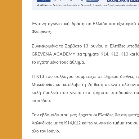
Έντονη αγωνιστική δράση σε Ελλάδα και εξωτερικό π
Φλώρινας.
Συγκεκριμένα το Σάββατο 13 Ιουνίου οι Ελπίδες υπο
GREVENA ACADEMY ,τα τμήματα Κ14, Κ12 ,Κ10 και Κ6
το αγαπημένο τους άθλημα.
Η Κ13 του συλλόγου συμμετείχε σε 3ήμερο διεθνές 
Μακεδονίας και κατέλαβε τη 2η θέση σε ένα πολύ αντα
καλή δουλειά που γίνετε στα τμήματα υποδομών τ
επιπέδου.
Την εβδομάδα που μας έρχεται οι Ελπίδες θα συμμετ
Χαλκιδικής με τη Κ14,Κ12 και το γυναικείο τμήμα του 
όλο τον Ιούνιο.